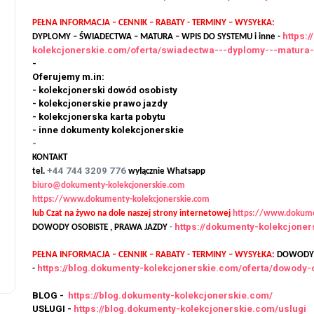
PEŁNA INFORMACJA – CENNIK – RABATY - TERMINY – WYSYŁKA:
https:
DYPLOMY – ŚWIADECTWA – MATURA – WPIS DO SYSTEMU i inne -
kolekcjonerskie.com/oferta/swiadectwa---dyplomy---matura
-
Oferujemy m.in:
oferta
uslugi
- kolekcjonerski dowód osobisty
- kolekcjonerskie prawo jazdy
Dyplomy kolekc
- kolekcjonerska karta pobytu
Kupie paszport
- inne dokumenty kolekcjonerskie
opinie
kolekcjonerski, Kupie
-
KONTAKT
paszport.
13 września, 2025
+44 744 3209 776
tel.
wyłącznie Whatsapp
6 października, 2025
biuro@dokumenty-kolekcjonerskie.com
https://www.dokumenty-kolekcjonerskie.com
lub Czat na żywo na dole naszej strony internetowej
https://www.dokume
https://dokumenty-kolekcjone
DOWODY OSOBISTE , PRAWA JAZDY
-
PEŁNA INFORMACJA – CENNIK – RABATY - TERMINY – WYSYŁKA:
DOWODY O
https://blog.dokumenty-kolekcjonerskie.com/oferta/dowody-
-
BLOG -
https://blog.dokumenty-kolekcjonerskie.com/
USŁUGI -
https://blog.dokumenty-kolekcjonerskie.com/uslugi