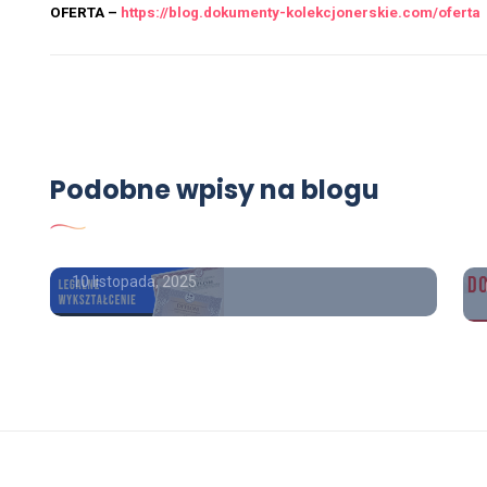
OFERTA –
https://blog.dokumenty-kolekcjonerskie.com/oferta
OFERTA
Kupię świadectwo
maturalne forum, kupić
Podobne wpisy na blogu
wykształcenie średnie z
wpisem.
10 listopada, 2025