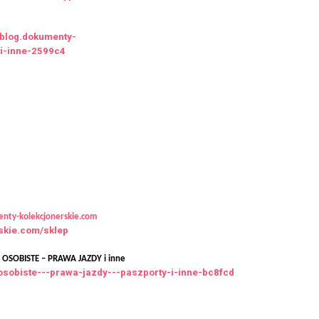
//blog.dokumenty-
-i-inne-2599c4
oferta
jonerskie
Kup dyplom Pomorski
Uniwersytet Medyczny w
Szczecinie, Kupie dyplom
Pomorski Uniwersytet
Medyczny w Szczecinie
nty-kolekcjonerskie.com
09 listopada, 2025
rskie.com/sklep
SOBISTE – PRAWA JAZDY i inne
osobiste---prawa-jazdy---paszporty-i-inne-bc8fcd