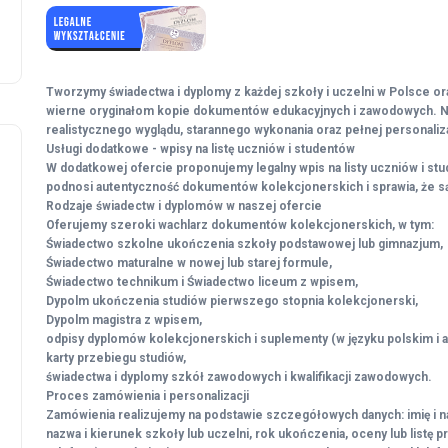
Tworzymy świadectwa i dyplomy z każdej szkoły i uczelni w Polsce ora
wierne oryginałom kopie dokumentów edukacyjnych i zawodowych. N
realistycznego wyglądu, starannego wykonania oraz pełnej personaliza
Usługi dodatkowe - wpisy na listę uczniów i studentów
W dodatkowej ofercie proponujemy legalny wpis na listy uczniów i s
podnosi autentyczność dokumentów kolekcjonerskich i sprawia, że s
Rodzaje świadectw i dyplomów w naszej ofercie
Oferujemy szeroki wachlarz dokumentów kolekcjonerskich, w tym:
Świadectwo szkolne ukończenia szkoły podstawowej lub gimnazjum,
Świadectwo maturalne w nowej lub starej formule,
Świadectwo technikum i Świadectwo liceum z wpisem,
Dypolm ukończenia studiów pierwszego stopnia kolekcjonerski,
Dypolm magistra z wpisem,
odpisy dyplomów kolekcjonerskich i suplementy (w języku polskim i a
karty przebiegu studiów,
świadectwa i dyplomy szkół zawodowych i kwalifikacji zawodowych.
Proces zamówienia i personalizacji
Zamówienia realizujemy na podstawie szczegółowych danych: imię i na
nazwa i kierunek szkoły lub uczelni, rok ukończenia, oceny lub listę p