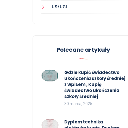
USŁUGI
Polecane artykuły
Gdzie kupić świadectwo
ukończenia szkoły średniej
z wpisem , Kupię
świadectwo ukończenia
szkoły średniej
30 marca, 2025
Dyplom technika
elektryka kupię, Dyplom