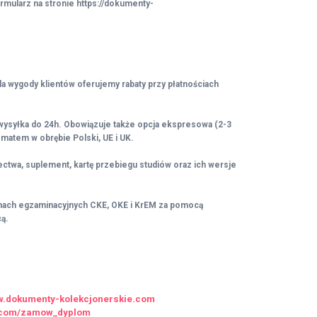
rmularz na stronie https://dokumenty-
la wygody klientów oferujemy rabaty przy płatnościach
 wysyłka do 24h. Obowiązuje także opcja ekspresowa (2-3
matem w obrębie Polski, UE i UK.
twa, suplement, kartę przebiegu studiów oraz ich wersje
mach egzaminacyjnych CKE, OKE i KrEM za pomocą
cą.
ww.dokumenty-kolekcjonerskie.com
ie.com/zamow_dyplom