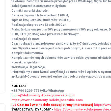
telefonu). Zamówienia można przesyłać przez WhatsApp, Signal lub fo
kolekcjonerskie.com/zamow_dyplom.
Cennik i warunki płatności
Cena za dyplom lub świadectwo: 1900 zł,
Wpis na listę uczniów/studentów: 2000 zł,
Realizacja ekspresowa (3 dni): 2000 zł.
Płatność dzielona jest na 50% przy zamówieniu i 50% przy odbiorze. D
BLIK, BTC (do 35%) oraz przelewem bankowym.
Realizacja i dostawa
Czas realizacji standardowego zamówienia to 6-7 dni roboczych plus
dni). Wysyłka realizowana jest listem poleconym, kurierem lub paczko
Komplet dokumentów
Komplet zamówionych dokumentów zawiera odpis dyplomu lub świadec
w języku angielskim.
Weryfikacja i legalizacja
Informujemy o możliwości weryfikacji dokumentów i wpisów w syste
aplikacji M-Obywatel również online dla osób przebywających za grani
-
KONTAKT
+44 744 3209 776
tylko WhatsApp
biuro@dokumenty-kolekcjonerskie.com
https://www.dokumenty-kolekcjonerskie.com
lub Czat na żywo na dole naszej strony internetowej
https://w
ŚWIADECTWA , DYPLOMY -
https://dokumenty-kolekcjonersk