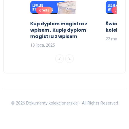
oferta
uslugi
rski
Kup dyplom magistra z
Świadec
wpisem , Kupię dyplom
kolekcjon
magistra z wpisem
22 maja, 20
13 lipca, 2025
© 2026 Dokumenty kolekcjonerskie - All Rights Reserved
Do góry