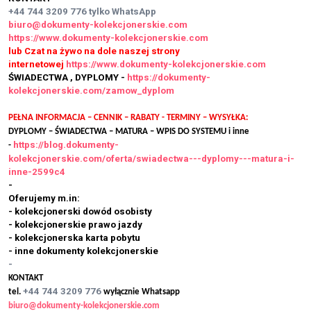
+44 744 3209 776
tylko WhatsApp
biuro@dokumenty-kolekcjonerskie.com
https://www.dokumenty-kolekcjonerskie.com
lub Czat na żywo na dole naszej strony
internetowej
https://www.dokumenty-kolekcjonerskie.com
ŚWIADECTWA , DYPLOMY -
https://dokumenty-
kolekcjonerskie.com/zamow_dyplom
PEŁNA INFORMACJA – CENNIK – RABATY - TERMINY – WYSYŁKA:
DYPLOMY – ŚWIADECTWA – MATURA – WPIS DO SYSTEMU i inne
https://blog.dokumenty-
-
kolekcjonerskie.com/oferta/swiadectwa---dyplomy---matura-i-
inne-2599c4
-
Oferujemy m.in:
- kolekcjonerski dowód osobisty
- kolekcjonerskie prawo jazdy
- kolekcjonerska karta pobytu
- inne dokumenty kolekcjonerskie
-
KONTAKT
+44 744 3209 776
tel.
wyłącznie Whatsapp
biuro@dokumenty-kolekcjonerskie.com