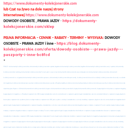
https://www.dokumenty-kolekcjonerskie.com
lub Czat na żywo na dole naszej strony
internetowej
https://www.dokumenty-kolekcjonerskie.com
https://dokumenty-
DOWODY OSOBISTE , PRAWA JAZDY
-
kolekcjonerskie.com/sklep
PEŁNA INFORMACJA – CENNIK – RABATY - TERMINY – WYSYŁKA:
DOWODY
https://blog.dokumenty-
OSOBISTE – PRAWA JAZDY i inne -
kolekcjonerskie.com/oferta/dowody-osobiste---prawa-jazdy---
paszporty-i-inne-bc8fcd
-
FRAZY - dokumenty kolekcjonerskie, dokumenty kolekcjonerskie opinie, legalne dokumenty kolekcjonerskie, legalne dokumenty kolekcjonerskie ceny i opinie, dokumenty
kolekcjonerskie ranking, dokumenty kolekcjonerskie forum, jak rozpoznać dokument kolekcjonerski, wysokiej jakości dokumenty kolekcjonerskie, dokument
kolekcjonerski vs oryginał, dokumenty kolekcjonerskie a prawo, dokumenty kolekcjonerskie prezenty , kolekcjonerski dowód osobisty, kolekcjonerskie dowody osobiste
do kupienia, kolekcjonerskie prawo jazdy, kolekcjonerskie prawo jazdy oficjalna replika, kolekcjonerska karta pobytu, kolekcjonerskie paszporty, kolekcjonerskie dowody
rejestracyjne, Kupno i oferta dokumentów kolekcjonerskich, kupno dokumentów kolekcjonerskich, kupię dokument kolekcjonerski , kupię dyplom inżyniera z wpisem legalny,
kupię dyplom magistra z oficjalnym wpisem do CKE, kupię świadectwo ukończenia liceum z wpisem, gdzie kupić świadectwo ukończenia technikum z wpisem, kupię dyplom
licencjata z wpisem do systemu, ile kosztuje matura z wpisem do CKE, jak szybko zdobyć świadectwo szkoły średniej z wpisem, dyplom ukończenia studiów magisterskich
gdzie kupić, kupię dyplom pielęgniarki z wpisem legalny, świadectwo szkoły zawodowej kolekcjonerskie legalne, kupno matury z wpisem forum opinie, kupię maturę, kupię
maturę z wpisem, legalna matura z wpisem, kupno matury forum, matura gdzie kupić, kupię świadectwo technikum z wpisem, kupię świadectwo liceum z wpisem, kupię
świadectwo maturalne z wpisem CKE, kupię świadectwo maturalne forum, kupić wykształcenie średnie z wpisem, kupić dyplom magistra, kupię dyplom inżyniera, kupię dyplom
magistra z wpisem, kupię dyplom licencjata, kupię dyplom licencjata z wpisem, kupię dyplom doktora, kupię dyplom lekarza, kupić świadectwo ukończenia szkoły średniej,
gdzie kupić wykształcenie średnie, ile kosztuje wykształcenie średnie, jak zdobyć wykształcenie średnie po zawodówce, liceum w rok cena, wykształcenie średnie w 7 dni,