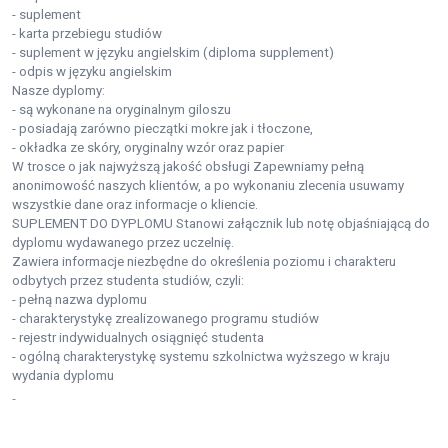
- suplement
- karta przebiegu studiów
- suplement w języku angielskim (diploma supplement)
- odpis w języku angielskim
Nasze dyplomy:
- są wykonane na oryginalnym giloszu
- posiadają zarówno pieczątki mokre jak i tłoczone,
- okładka ze skóry, oryginalny wzór oraz papier
W trosce o jak najwyższą jakość obsługi Zapewniamy pełną
anonimowość naszych klientów, a po wykonaniu zlecenia usuwamy
wszystkie dane oraz informacje o kliencie.
SUPLEMENT DO DYPLOMU Stanowi załącznik lub notę objaśniającą do
dyplomu wydawanego przez uczelnię.
Zawiera informacje niezbędne do określenia poziomu i charakteru
odbytych przez studenta studiów, czyli:
- pełną nazwa dyplomu
- charakterystykę zrealizowanego programu studiów
- rejestr indywidualnych osiągnięć studenta
- ogólną charakterystykę systemu szkolnictwa wyższego w kraju
wydania dyplomu
-