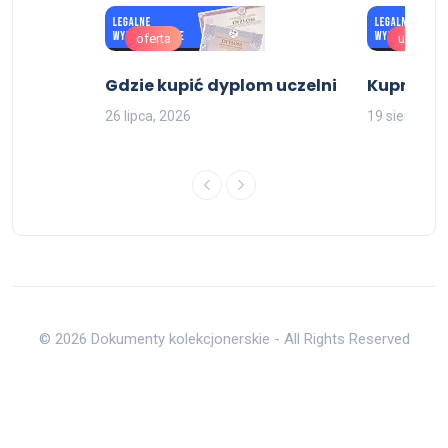
oferta
uslugi
em ,
Gdzie kupić dyplom uczelni
Kupno ma
pisem
26 lipca, 2026
19 sierpnia,
© 2026 Dokumenty kolekcjonerskie - All Rights Reserved
Do góry