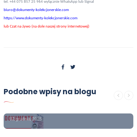
tel. +44 075 857 25 964 wyłącznie WhatsApp lub Signal
biuro@dokumenty-kolekcjonerskie.com
https://www.dokumenty-kolekcjonerskie.com
lub Czat na żywo (na dole naszej strony internetowej)
OFERTA
Kupię dyplom pielęgniarki z
wpisem legalny, świadectwo
Podobne wpisy na blogu
szkoły zawodowej kolekcjonerskie
legalne
02 grudnia, 2025