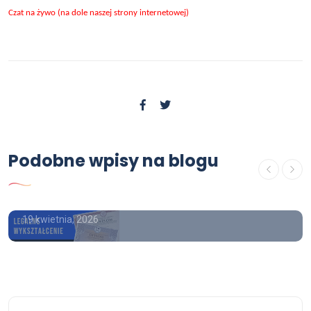
Czat na żywo (na dole naszej strony internetowej)
OFERTA
Gdzie kupić świadectwo
Podobne wpisy na blogu
ukończenia szkoły średniej z
wpisem Forum
19 kwietnia, 2026