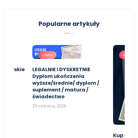
Popularne artykuły
oferta
oferta
jonerskie
LEGALNIE i DYSKRETNIE
Dyplom ukończenia
wyższe/średnie/ dyplom /
suplement / matura /
świadectwo
29 czerwca, 2026
Kup świa