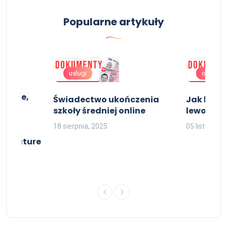
Popularne artykuły
uslugi
oferta
rednie,
Świadectwo ukończenia
Jak kupi
dnie
szkoły średniej online
lewo.
18 sierpnia, 2025
05 listopada
dni,
ie mature