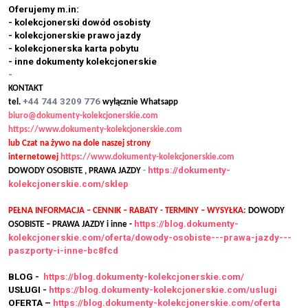
Oferujemy m.in:
- kolekcjonerski dowód osobisty
- kolekcjonerskie prawo jazdy
- kolekcjonerska karta pobytu
- inne dokumenty kolekcjonerskie
-
KONTAKT
+44 744 3209 776
tel.
wyłącznie Whatsapp
biuro@dokumenty-kolekcjonerskie.com
https://www.dokumenty-kolekcjonerskie.com
lub Czat na żywo na dole naszej strony
internetowej
https://www.dokumenty-kolekcjonerskie.com
https://dokumenty-
DOWODY OSOBISTE , PRAWA JAZDY
-
kolekcjonerskie.com/sklep
PEŁNA INFORMACJA – CENNIK – RABATY - TERMINY – WYSYŁKA:
DOWODY
https://blog.dokumenty-
OSOBISTE – PRAWA JAZDY i inne -
kolekcjonerskie.com/oferta/dowody-osobiste---prawa-jazdy---
paszporty-i-inne-bc8fcd
BLOG -
https://blog.dokumenty-kolekcjonerskie.com/
USŁUGI -
https://blog.dokumenty-kolekcjonerskie.com/uslugi
OFERTA –
https://blog.dokumenty-kolekcjonerskie.com/oferta