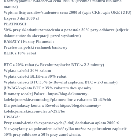
Koszt dyplomu / świadectwa cena 1900 zł (średnie i matura lub sama
matura)
Wpis na listę uczniów/studentów cena 2000 zł (wpis CKE, wpis OKE i ZIU)
Expres 3 dni 2000 zł
PŁATNOŚCI:
50% przy składaniu zamówienia a pozostałe 50% przy odbiorze (zdjęcie
dokumentów do akceptacji przed wysłaniem)
RABATY i Formy Płatności :
Przelew na polski rachunek bankowy
BLIK z 10% rabat
BTC z 20% rabat (w Revolut zapłacisz BTC w 2-3 minuty)
Wpłata całości 20% rabatu
Wpłata całości BLIK-em 30% rabat
Wpłata całości BTC 35% (w Revolut zapłacisz BTC w 2-3 minuty)
[UWAGA wpłata BTC z 35% rabatem dwa sposoby:
Bitomaty w całej Polsce - https://blog.dokumenty-
kolekcjonerskie.com/uslugi/platnosc-btc-z-rabatem-35-d29cbb
Dla posiadaczy konta w Revolut https://blog.dokumenty-
kolekcjonerskie.com/oferta/-29f7be
UWAGA:
Przy zamówieniach expressowych (3 dni) dodatkowa opłata 2000 zł
Nie wysyłamy za pobraniem całość tylko można za pobraniem zapłacić
50% przy odbiorze a 50% przy zamówieniu.