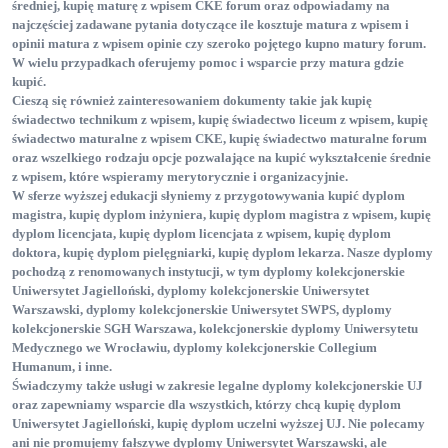
średniej
, kupię maturę z wpisem CKE forum
oraz odpowiadamy na
najczęściej zadawane pytania dotyczące ile kosztuje matura z wpisem
i
opinii matura z wpisem opinie
czy szeroko pojętego kupno matury forum
.
W wielu przypadkach oferujemy pomoc i wsparcie przy matura gdzie
kupić
.
Cieszą się również zainteresowaniem dokumenty takie jak kupię
świadectwo technikum z wpisem
, kupię świadectwo liceum z wpisem
, kupię
świadectwo maturalne z wpisem CKE
, kupię świadectwo maturalne forum
oraz wszelkiego rodzaju opcje pozwalające na kupić wykształcenie średnie
z wpisem
, które wspieramy merytorycznie i organizacyjnie.
W sferze wyższej edukacji słyniemy z przygotowywania kupić dyplom
magistra
, kupię dyplom inżyniera
, kupię dyplom magistra z wpisem
, kupię
dyplom licencjata
, kupię dyplom licencjata z wpisem
, kupię dyplom
doktora
, kupię dyplom pielęgniarki
, kupię dyplom lekarza
. Nasze dyplomy
pochodzą z renomowanych instytucji, w tym dyplomy kolekcjonerskie
Uniwersytet Jagielloński
, dyplomy kolekcjonerskie Uniwersytet
Warszawski
, dyplomy kolekcjonerskie Uniwersytet SWPS
, dyplomy
kolekcjonerskie SGH Warszawa
, kolekcjonerskie dyplomy Uniwersytetu
Medycznego we Wrocławiu
, dyplomy kolekcjonerskie Collegium
Humanum
, i inne.
Świadczymy także usługi w zakresie legalne dyplomy kolekcjonerskie UJ
oraz zapewniamy wsparcie dla wszystkich, którzy chcą kupię dyplom
Uniwersytet Jagielloński
, kupię dyplom uczelni wyższej UJ
. Nie polecamy
ani nie promujemy fałszywe dyplomy Uniwersytet Warszawski
, ale