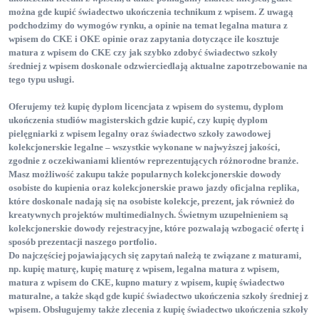
można gde kupić świadectwo ukończenia technikum z wpisem
. Z uwagą
podchodzimy do wymogów rynku, a opinie na temat legalna matura z
wpisem do CKE i OKE opinie
oraz zapytania dotyczące ile kosztuje
matura z wpisem do CKE
czy jak szybko zdobyć świadectwo szkoły
średniej z wpisem
doskonale odzwierciedlają aktualne zapotrzebowanie na
tego typu usługi.
Oferujemy też kupię dyplom licencjata z wpisem do systemu
, dyplom
ukończenia studiów magisterskich gdzie kupić
, czy kupię dyplom
pielęgniarki z wpisem legalny
oraz świadectwo szkoły zawodowej
kolekcjonerskie legalne
– wszystkie wykonane w najwyższej jakości,
zgodnie z oczekiwaniami klientów reprezentujących różnorodne branże.
Masz możliwość zakupu także popularnych kolekcjonerskie dowody
osobiste do kupienia
oraz kolekcjonerskie prawo jazdy oficjalna replika
,
które doskonale nadają się na osobiste kolekcje, prezent, jak również do
kreatywnych projektów multimedialnych. Świetnym uzupełnieniem są
kolekcjonerskie dowody rejestracyjne
, które pozwalają wzbogacić ofertę i
sposób prezentacji naszego portfolio.
Do najczęściej pojawiających się zapytań należą te związane z maturami,
np. kupię maturę
, kupię maturę z wpisem
, legalna matura z wpisem
,
matura z wpisem do CKE
, kupno matury z wpisem
, kupię świadectwo
maturalne
, a także skąd gde kupić świadectwo ukończenia szkoły średniej z
wpisem
. Obsługujemy także zlecenia z kupię świadectwo ukończenia szkoły