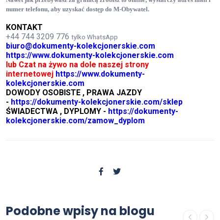
numer telefonu, aby uzyskać dostęp do M-Obywatel.
KONTAKT
+44 744 3209 776
tylko WhatsApp
biuro@dokumenty-kolekcjonerskie.com
https://www.dokumenty-kolekcjonerskie.com
lub Czat na żywo na dole naszej strony
internetowej
https://www.dokumenty-
kolekcjonerskie.com
DOWODY OSOBISTE , PRAWA JAZDY
-
https://dokumenty-kolekcjonerskie.com/sklep
ŚWIADECTWA , DYPLOMY -
https://dokumenty-
kolekcjonerskie.com/zamow_dyplom
OFERTA
Podobne wpisy na blogu
Jak zdobyć wykształcenie średnie