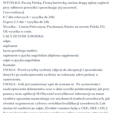
WYSYŁKA: Pocztą Polską, Firmą kurierską, można drugą opłatę zapłacić
przy odbiorze przesyłki i sprawdzając jej zawartość.
Czas realizacji
6-7 dni roboczych + wysyłka do 24h!
Expres 2-3 dni + wysyłka do 24h
Wysyłka – Listem Poleconym, Paczkomat, Kurier na terenie Polski, EU,
UK wysyłka w cenie.
CAŁY ZESTAW ZAWIERA:
odpis
suplement
karta przebiegu studiów
suplement w języku angielskim (diploma supplement)
odpis w języku angielskim
Kontakt:
UWAGA - Przed wysyłką wyślemy zdjęcia do akceptacji i sprawdzenia
danych i po zaakceptowaniu wyślemy na wskazany adres podany w
zamówieniu.
UWAGA - Jeśli jest zamówiony wpis do systemu to - Po wystawieniu i
zaakceptowaniu dokumentów oraz w dniu wysyłki poinformujemy jak przy
pomocy m.in. aplikacji M-Obywatel zweryfikować informacje na temat
wyników egzaminu maturalnego czy uzyskanych tytułach zawodowych, jak
również wygenerować cyfrowy certyfikat kwalifikacji zawodowych. Lub
można iść osobiście po odpis. [Średnie i matura będą w CKE, OKE i ZIU.]
Nawet jak przebywasz za granicą zrobisz to online, wystarczy adres mail i