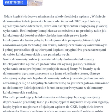
Gdzie kupić świadectwo ukończenia szkoły średniej z wpisem , W świecie
dokumentów kolekcjonerskich
nasza oferta na rok 2025 wyróżnia się
ogromnym doświadczeniem, szerokim asortymentem i najwyższą jakością
wykonania. Realizujemy kompleksowe zamówienia na produkty takie jak
kolekcjonerski dowód osobisty
, kolekcjonerskie prawo jazdy
,
kolekcjonerska karta pobytu
, kolekcjonerskie paszporty
, które dzięki
zaawansowanym technologiom druku, zabezpieczeniom wykończeniowym
i pełnej personalizacji są wiernymi kopiami oryginałów, przeznaczonymi
do celów kolekcjonerskich oraz pamiątkowych.
Nasze dokumenty kolekcjonerskie
zdobyły doskonałe dokumenty
kolekcjonerskie opinie
, co potwierdza ich wysoką jakość, realność
wykonania oraz profesjonalne podejście naszej firmy. W branży tych
dokumentów ogromne znaczenie ma jasne określenie statusu, dlatego
oferujemy wyłącznie legalne dokumenty kolekcjonerskie
, jednoznacznie
odróżniające się od oficjalnych dokumentów, co jest szczegółowo omawiane
na dokumenty kolekcjonerskie forum
oraz porównywane w dokumenty
kolekcjonerskie ranking
.
Dla osób poszukujących dokumentów edukacyjnych przygotowujemy
dopracowane produkty, takie jak kupię dyplom inżyniera z wpisem legalny
,
kupię dyplom magistra z oficjalnym wpisem do CKE
, kupię świadectwo
ukończenia liceum z wpisem
, a także pomagamy znaleźć miejsca, gdzie