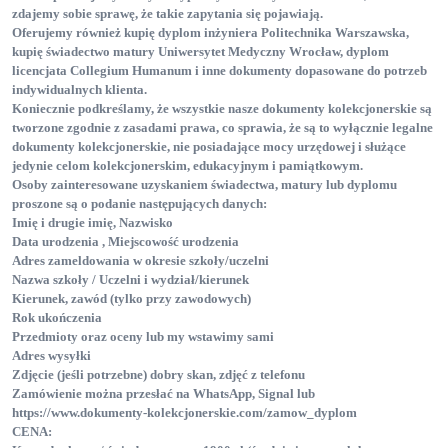
zdajemy sobie sprawę, że takie zapytania się pojawiają.
Oferujemy również kupię dyplom inżyniera Politechnika Warszawska
,
kupię świadectwo matury Uniwersytet Medyczny Wrocław
, dyplom
licencjata Collegium Humanum
i inne dokumenty dopasowane do potrzeb
indywidualnych klienta.
Koniecznie podkreślamy, że wszystkie nasze dokumenty kolekcjonerskie są
tworzone zgodnie z zasadami prawa, co sprawia, że są to wyłącznie legalne
dokumenty kolekcjonerskie
, nie posiadające mocy urzędowej i służące
jedynie celom kolekcjonerskim, edukacyjnym i pamiątkowym.
Osoby zainteresowane uzyskaniem świadectwa, matury lub dyplomu
proszone są o podanie następujących danych:
Imię i drugie imię, Nazwisko
Data urodzenia , Miejscowość urodzenia
Adres zameldowania w okresie szkoły/uczelni
Nazwa szkoły / Uczelni i wydział/kierunek
Kierunek, zawód (tylko przy zawodowych)
Rok ukończenia
Przedmioty oraz oceny lub my wstawimy sami
Adres wysyłki
Zdjęcie (jeśli potrzebne) dobry skan, zdjęć z telefonu
Zamówienie można przesłać na WhatsApp, Signal lub
https://www.dokumenty-kolekcjonerskie.com/zamow_dyplom
CENA: