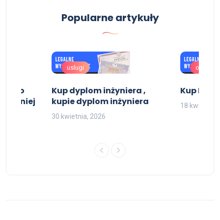
Popularne artykuły
uslugi
oferta
dectwo
Kup dyplom inżyniera ,
Kup Pasz
 średniej
kupie dyplom inżyniera
18 kwietnia,
30 kwietnia, 2026