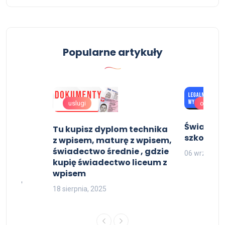
Popularne artykuły
uslugi
oferta
lomy
Świadect
Tu kupisz dyplom technika
szkoły śr
z wpisem, maturę z wpisem,
rta
świadectwo średnie , gdzie
06 września
ctwa
kupię świadectwo liceum z
żdej
wpisem
Polsce
18 sierpnia, 2025