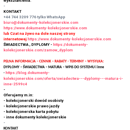
wykształcenia.
-
KONTAKT
+44 744 3209 776
tylko WhatsApp
biuro@dokumenty-kolekcjonerskie.com
https://www.dokumenty-kolekcjonerskie.com
lub Czat na żywo na dole naszej strony
internetowej
https://www.dokumenty-kolekcjonerskie.com
ŚWIADECTWA , DYPLOMY -
https://dokumenty-
kolekcjonerskie.com/zamow_dyplom
PEŁNA INFORMACJA – CENNIK – RABATY - TERMINY – WYSYŁKA:
DYPLOMY – ŚWIADECTWA – MATURA – WPIS DO SYSTEMU i inne
https://blog.dokumenty-
-
kolekcjonerskie.com/oferta/swiadectwa---dyplomy---matura-i-
inne-2599c4
-
Oferujemy m.in:
- kolekcjonerski dowód osobisty
- kolekcjonerskie prawo jazdy
- kolekcjonerska karta pobytu
- inne dokumenty kolekcjonerskie
-
KONTAKT