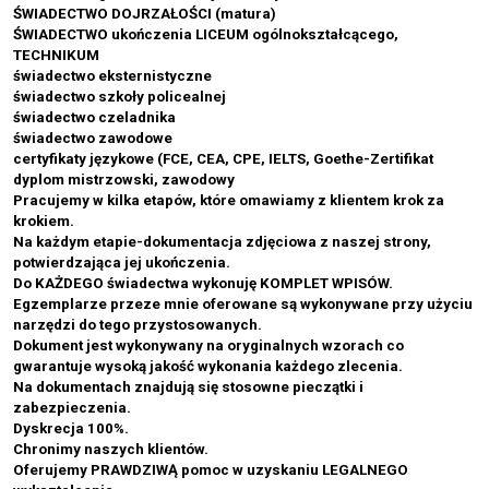
ŚWIADECTWO DOJRZAŁOŚCI (matura)
ŚWIADECTWO ukończenia LICEUM ogólnokształcącego,
TECHNIKUM
świadectwo eksternistyczne
świadectwo szkoły policealnej
świadectwo czeladnika
świadectwo zawodowe
certyfikaty językowe (FCE, CEA, CPE, IELTS, Goethe-Zertifikat
dyplom mistrzowski, zawodowy
Pracujemy w kilka etapów, które omawiamy z klientem krok za
krokiem.
Na każdym etapie-dokumentacja zdjęciowa z naszej strony,
potwierdzająca jej ukończenia.
Do KAŻDEGO świadectwa wykonuję KOMPLET WPISÓW.
Egzemplarze przeze mnie oferowane są wykonywane przy użyciu
narzędzi do tego przystosowanych.
Dokument jest wykonywany na oryginalnych wzorach co
gwarantuje wysoką jakość wykonania każdego zlecenia.
Na dokumentach znajdują się stosowne pieczątki i
zabezpieczenia.
Dyskrecja 100%.
Chronimy naszych klientów.
Oferujemy PRAWDZIWĄ pomoc w uzyskaniu LEGALNEGO