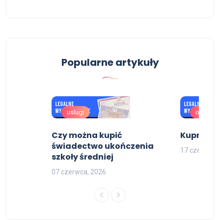
Popularne artykuły
uslugi
oferta
Czy można kupić
Kupno m
ów
świadectwo ukończenia
17 czerwca,
szkoły średniej
07 czerwca, 2026