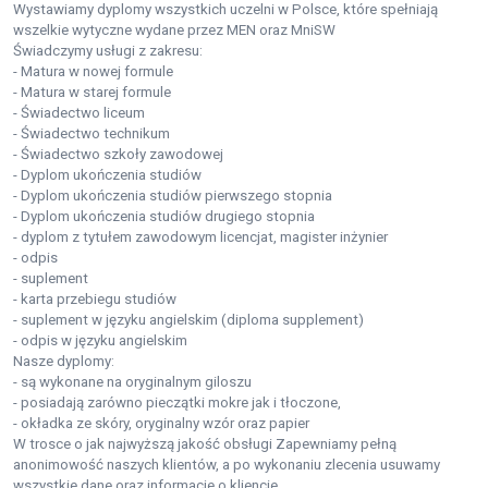
Wystawiamy dyplomy wszystkich uczelni w Polsce, które spełniają
wszelkie wytyczne wydane przez MEN oraz MniSW
Świadczymy usługi z zakresu:
- Matura w nowej formule
- Matura w starej formule
- Świadectwo liceum
- Świadectwo technikum
- Świadectwo szkoły zawodowej
- Dyplom ukończenia studiów
- Dyplom ukończenia studiów pierwszego stopnia
- Dyplom ukończenia studiów drugiego stopnia
- dyplom z tytułem zawodowym licencjat, magister inżynier
- odpis
- suplement
- karta przebiegu studiów
- suplement w języku angielskim (diploma supplement)
- odpis w języku angielskim
Nasze dyplomy:
- są wykonane na oryginalnym giloszu
- posiadają zarówno pieczątki mokre jak i tłoczone,
- okładka ze skóry, oryginalny wzór oraz papier
W trosce o jak najwyższą jakość obsługi Zapewniamy pełną
anonimowość naszych klientów, a po wykonaniu zlecenia usuwamy
wszystkie dane oraz informacje o kliencie.