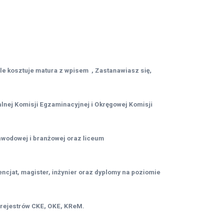
le kosztuje matura z wpisem , Zastanawiasz się,
lnej Komisji Egzaminacyjnej i Okręgowej Komisji
awodowej i branżowej oraz liceum
cjat, magister, inżynier oraz dyplomy na poziomie
 rejestrów CKE, OKE, KReM.