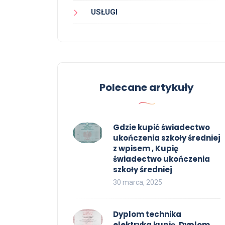
USŁUGI
Polecane artykuły
Gdzie kupić świadectwo
ukończenia szkoły średniej
z wpisem , Kupię
świadectwo ukończenia
szkoły średniej
30 marca, 2025
Dyplom technika
elektryka kupię, Dyplom