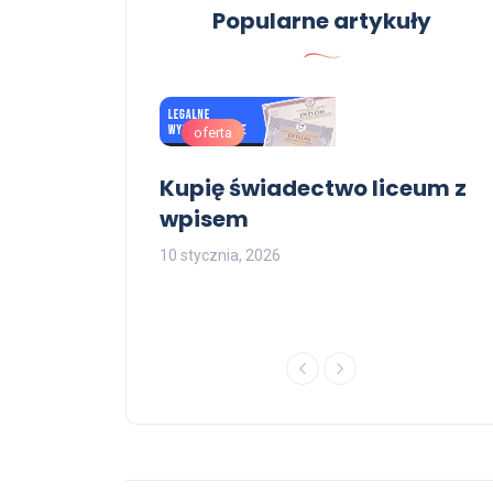
szkoły średniej z wpisem
Popularne artykuły
10 kwietnia, 2026
oferta
magistra z
Kupię świadectwo liceum z
kupić
wpisem
kończenia
10 stycznia, 2026
j z wpisem
1