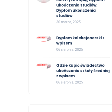
ukończenia studiów,
Dyplom ukończenia
studiów
30 marca, 2025
Dyplom kolekcjonerski z
wpisem
06 sierpnia, 2025
Gdzie kupić świadectwo
ukończenia szkoły średniej
z wpisem
06 sierpnia, 2025
dia
cjat,
OFERTA
Świadectwo ukończenia