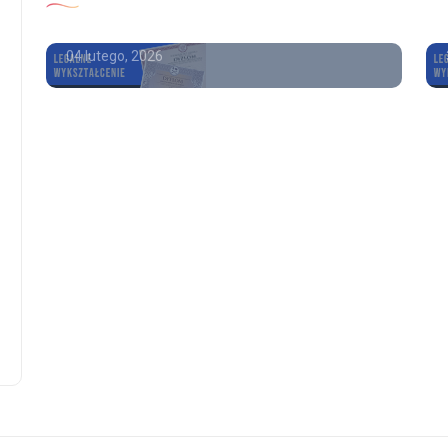
Wykształcenie średnie cena
04 lutego, 2026
uslugi
uslugi
Gdzie kupić świadectwo
Kupię dyplom m
ukończenia szkoły średniej z
wpisem Gdzie k
wpisem
świadectwo uk
szkoły średniej
6 lipca, 2026
05 lipca, 2026