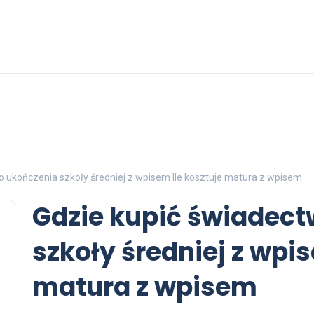
o ukończenia szkoły średniej z wpisem Ile kosztuje matura z wpisem
Gdzie kupić świadec
szkoły średniej z wpis
matura z wpisem