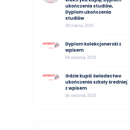
ukończenia studiów,
Dyplom ukończenia
studiów
30 marca, 2025
Dyplom kolekcjonerski z
wpisem
06 sierpnia, 2025
Gdzie kupić świadectwo
ukończenia szkoły średniej
z wpisem
06 sierpnia, 2025
OFERTA