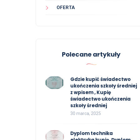
OFERTA
Polecane artykuły
Gdzie kupić świadectwo
ukończenia szkoły średniej
z wpisem , Kupię
świadectwo ukończenia
szkoły średniej
30 marca, 2025
Dyplom technika
elektryka kupię, Dyplom