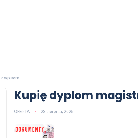
a z wpisem
Kupię dyplom magist
OFERTA
23 sierpnia, 2025