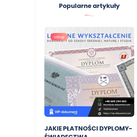
Popularne artykuły
Kup świadectwo
ukończenia szkoły średniej ,
two
Kupię świadectwo
uslugi
ukończenia szkoły średniej
adectwo
14 czerwca, 2026
iceum
1
JAKIE PŁATNOŚCI DYPLOMY-