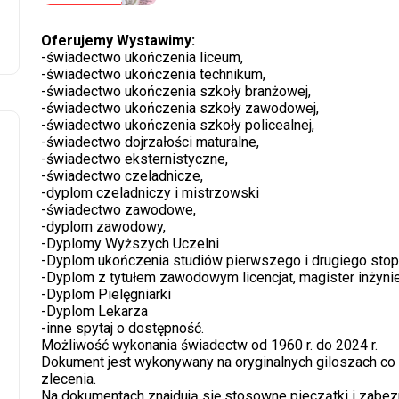
Oferujemy Wystawimy:
-świadectwo ukończenia liceum,
-świadectwo ukończenia technikum,
-świadectwo ukończenia szkoły branżowej,
-świadectwo ukończenia szkoły zawodowej,
-świadectwo ukończenia szkoły policealnej,
-świadectwo dojrzałości maturalne,
-świadectwo eksternistyczne,
-świadectwo czeladnicze,
-dyplom czeladniczy i mistrzowski
-świadectwo zawodowe,
-dyplom zawodowy,
-Dyplomy Wyższych Uczelni
-Dyplom ukończenia studiów pierwszego i drugiego stop
-Dyplom z tytułem zawodowym licencjat, magister inżyni
-Dyplom Pielęgniarki
-Dyplom Lekarza
-inne spytaj o dostępność.
Możliwość wykonania świadectw od 1960 r. do 2024 r.
Dokument jest wykonywany na oryginalnych giloszach co
zlecenia.
Na dokumentach znajdują się stosowne pieczątki i zabez