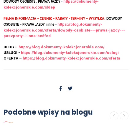
https://dokumenty-
DOWODY OSOBISTE , PRAWA JAZDY
-
kolekcjonerskie.com/sklep
PEŁNA INFORMACJA – CENNIK – RABATY - TERMINY – WYSYŁKA:
DOWODY
https://blog.dokumenty-
OSOBISTE – PRAWA JAZDY i inne -
kolekcjonerskie.com/oferta/dowody-osobiste---prawa-jazdy---
paszporty-i-inne-bc8fcd
BLOG -
https://blog.dokumenty-kolekcjonerskie.com/
USŁUGI -
https://blog.dokumenty-kolekcjonerskie.com/uslugi
OFERTA –
https://blog.dokumenty-kolekcjonerskie.com/oferta
OFERTA
Podobne wpisy na blogu
Kupię świadectwo ukończenia
szkoły średniej