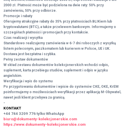
2000 zł. Płatność może być podzielona na dwie raty: 50% przy
zamówieniu, 50% przy odbiorze.
Promocje i rabaty
Oferujemy atrakcyjne rabaty do 35% przy płatnościach BLIKiem lub
kryptowalutami (BTC), a także przelewem bankowym. Informujemy o
szczegółach płatności i promocjach przy kontakcie.
Czas realizacji i wysyłka
Standardowo realizujemy zamówienia w 6-7 dni roboczych z wysyłką
listem poleconym, paczkomatem lub kurierem w Polsce, UE i UK.
Dostawa jest bezpłatna i szybka.
Pełny zestaw dokumentów
W skład zestawu dokumentów kolekcjonerskich wchodzi odpis,
suplement, karta przebiegu studiów, suplement i odpis w języku
angielskim.
Weryfikacja i wpis do systemu
Po przygotowaniu dokumentów i wpisie do systemów CKE, OKE, KrEM
poinformujemy o możliwościach weryfikacji przez aplikację M-Obywatel,
nawet jeśli klient przebywa za granicą.
-
KONTAKT
+44 744 3209 776
tylko WhatsApp
biuro@dokumenty-kolekcjonerskie.com
https://www.dokumenty-kolekcjonerskie.com