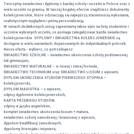
Tworzymy świadectwa i dyplomy z każdej szkoły i uczelni w Polsce oraz z
wielu uczelni za granicą. W naszej bogatej ofercie znajdziesz dokumenty
kolekcjonerskie, które odznaczają się najwyższą starannością wykonania,
realistycznym wyglądem i pełną personalizacją.
W ramach dodatkowych usług zapewniamy także wpis na listę studentów i
uczniów wybranych uczelni, co pomaga zalegalizować każde świadectwo
kolekcjonerskie. DYPLOMY I ŚWIADECTWA KOLEKCJONERSKIE są
dostępne w wielu wariantach, dopasowanych do indywidualnych potrzeb.
Nasza oferta - wybierz, co potrzebujesz:
ŚWIADECTWO SZKOLNE – świadectwo ukończenia szkoły podstawowej
lub gimnazjum,
ŚWIADECTWO MATURALNE – w nowej i starej formule,
ŚWIADECTWO TECHNIKUM oraz ŚWIADECTWO LICEUM z wpisami,
DYPLOM UKOŃCZENIA STUDIÓW PIERWSZEGO STOPNIA –
kolekcjonerski,
DYPLOM MAGISTRA – z wpisem,
odpisy dyplomów kolekcjonerskich,
KARTA PRZEBIEGU STUDIÓW,
odpisy w języku angielskim,
komplet świadectwo ukończenia liceum + matura,
świadectwo szkoły zawodowej / branżowej z wpisem,
dypolom kwalifikacji zawodowych,
dypolomy licencjata i inżyniera,