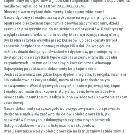
suplementy do dyplomów w j. polskim i angielskim (diploma supplement),
możliwość wpisu do rejestrów CKE, OKE, KrEM.
Dlaczego warto wybrać dokumenty-kolekcjonerskie.com?
Nasze dyplomy i świadectwa są wykonane na oryginalnym giloszu,
opatrzone pieczęciami zgodnymi z obowiązującymi wzorami, dzięki
czemu są praktycznie nie do odróżnienia od oryginałów. Realistyczny
wygląd i staranne wykonanie to cechy, które wyróżniają naszą ofertę.
Dyskretna i szybka wysyłka przez kurierów lub paczkomaty InPost
zapewnia bezpieczną dostawę w ciągu kilku dni. Ze względu na
różnorodność dostępnych świadectw i dyplomów, gwarantujemy ich
dostępność dla wszystkich typów szkół i uczelni, w tym dla uczelni
zagranicznych – w tym celu prosimy o kontakt przez Whatsapp.
Najczęściej poszukiwane dokumenty kolekcjonerskie
Jeśli zastanawiasz się, gdzie kupić dyplom magistra, licencjata, inżyniera
lub świadectwo szkoły średniej, nasza oferta jest doskonałym
rozwiązaniem. Wśród typowych zapytań klientów pojawiają się: kupię
świadectwo maturalne, kupno matury z wpisem, lewe świadectwo
ukończenia liceum forum, a także kupno świadectwa ukończenia szkoły
zawodowej.
Nasze dokumenty są szczegółowo przygotowywane, co sprawia, że
doskonale nadają się zarówno do celów kolekcjonerskich, jak i
rekwizytów filmowych, edukacyjnych czy prywatnych pamiątek.
Usługi dodatkowe - wpis na listę uczniów i studentów
Oferujemy także wpisy kolekcjonerskie na listy uczniów i studentów, a