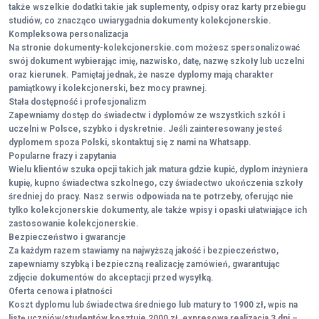
także wszelkie dodatki takie jak suplementy, odpisy oraz karty przebiegu
studiów, co znacząco uwiarygadnia dokumenty kolekcjonerskie.
Kompleksowa personalizacja
Na stronie dokumenty-kolekcjonerskie.com możesz spersonalizować
swój dokument wybierając imię, nazwisko, datę, nazwę szkoły lub uczelni
oraz kierunek. Pamiętaj jednak, że nasze dyplomy mają charakter
pamiątkowy i kolekcjonerski, bez mocy prawnej.
Stała dostępność i profesjonalizm
Zapewniamy dostęp do świadectw i dyplomów ze wszystkich szkół i
uczelni w Polsce, szybko i dyskretnie. Jeśli zainteresowany jesteś
dyplomem spoza Polski, skontaktuj się z nami na Whatsapp.
Popularne frazy i zapytania
Wielu klientów szuka opcji takich jak matura gdzie kupić, dyplom inżyniera
kupię, kupno świadectwa szkolnego, czy świadectwo ukończenia szkoły
średniej do pracy. Nasz serwis odpowiada na te potrzeby, oferując nie
tylko kolekcjonerskie dokumenty, ale także wpisy i opaski ułatwiające ich
zastosowanie kolekcjonerskie.
Bezpieczeństwo i gwarancje
Za każdym razem stawiamy na najwyższą jakość i bezpieczeństwo,
zapewniamy szybką i bezpieczną realizację zamówień, gwarantując
zdjęcie dokumentów do akceptacji przed wysyłką.
Oferta cenowa i płatności
Koszt dyplomu lub świadectwa średniego lub matury to 1900 zł, wpis na
listę uczniów/studentów kosztuje 2000 zł, expresowa realizacja 3 dni –