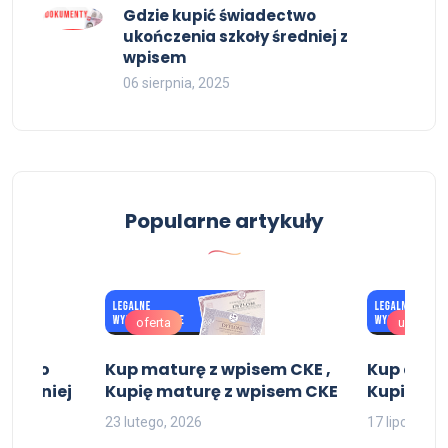
Gdzie kupić świadectwo
ukończenia szkoły średniej z
wpisem
06 sierpnia, 2025
Popularne artykuły
oferta
uslugi
dectwo
Kup maturę z wpisem CKE ,
Kup dyplo
 średniej
Kupię maturę z wpisem CKE
Kupie dy
uje
23 lutego, 2026
17 lipca, 202