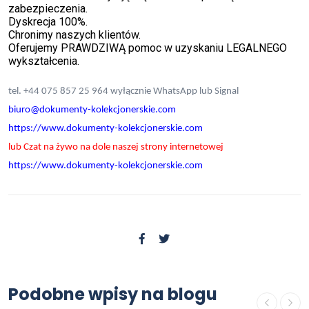
zabezpieczenia.
Dyskrecja 100%.
Chronimy naszych klientów.
Oferujemy PRAWDZIWĄ pomoc w uzyskaniu LEGALNEGO
wykształcenia.
tel. +44 075 857 25 964 wyłącznie WhatsApp lub Signal
biuro@dokumenty-kolekcjonerskie.com
OFERTA
https://www.dokumenty-kolekcjonerskie.com
lub Czat na żywo na dole naszej strony internetowej
Kup paszport kolekcjonerski -
https://www.dokumenty-kolekcjonerskie.com
Kupie prawo jazdy, Kup dowód
osobisty, Kup paszport, Kupie
prawo jazdy, Kupie dowód
osobisty, Kupie paszport, Kupie
prawo jazdy kolekcjonerskie,
Kupie dowód osobisty
Podobne wpisy na blogu
kolekcjonerski, Kupie paszport