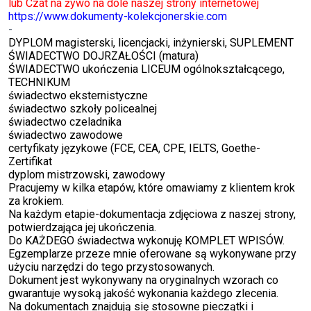
lub Czat na żywo na dole naszej strony internetowej
https://www.dokumenty-kolekcjonerskie.com
-
DYPLOM magisterski, licencjacki, inżynierski, SUPLEMENT
ŚWIADECTWO DOJRZAŁOŚCI (matura)
ŚWIADECTWO ukończenia LICEUM ogólnokształcącego,
TECHNIKUM
świadectwo eksternistyczne
świadectwo szkoły policealnej
świadectwo czeladnika
świadectwo zawodowe
certyfikaty językowe (FCE, CEA, CPE, IELTS, Goethe-
Zertifikat
dyplom mistrzowski, zawodowy
Pracujemy w kilka etapów, które omawiamy z klientem krok
za krokiem.
Na każdym etapie-dokumentacja zdjęciowa z naszej strony,
potwierdzająca jej ukończenia.
Do KAŻDEGO świadectwa wykonuję KOMPLET WPISÓW.
Egzemplarze przeze mnie oferowane są wykonywane przy
użyciu narzędzi do tego przystosowanych.
Dokument jest wykonywany na oryginalnych wzorach co
gwarantuje wysoką jakość wykonania każdego zlecenia.
Na dokumentach znajdują się stosowne pieczątki i