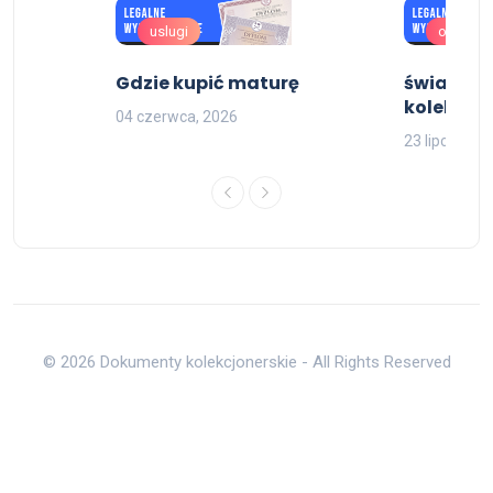
uslugi
oferta
rski
Gdzie kupić maturę
świadect
kolekcjon
04 czerwca, 2026
23 lipca, 202
© 2026 Dokumenty kolekcjonerskie - All Rights Reserved
Do góry