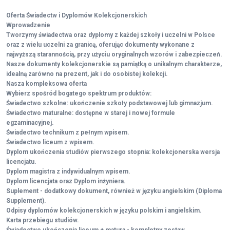
Oferta Świadectw i Dyplomów Kolekcjonerskich
Wprowadzenie
Tworzymy świadectwa oraz dyplomy z każdej szkoły i uczelni w Polsce
oraz z wielu uczelni za granicą, oferując dokumenty wykonane z
najwyższą starannością, przy użyciu oryginalnych wzorów i zabezpieczeń.
Nasze dokumenty kolekcjonerskie są pamiątką o unikalnym charakterze,
idealną zarówno na prezent, jak i do osobistej kolekcji.
Nasza kompleksowa oferta
Wybierz spośród bogatego spektrum produktów:
Świadectwo szkolne: ukończenie szkoły podstawowej lub gimnazjum.
Świadectwo maturalne: dostępne w starej i nowej formule
egzaminacyjnej.
Świadectwo technikum z pełnym wpisem.
Świadectwo liceum z wpisem.
Dyplom ukończenia studiów pierwszego stopnia: kolekcjonerska wersja
licencjatu.
Dyplom magistra z indywidualnym wpisem.
Dyplom licencjata oraz Dyplom inżyniera.
Suplement - dodatkowy dokument, również w języku angielskim (Diploma
Supplement).
Odpisy dyplomów kolekcjonerskich w języku polskim i angielskim.
Karta przebiegu studiów.