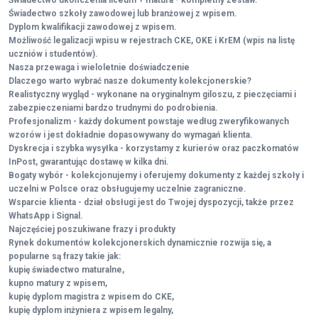
Świadectwo ukończenia liceum + matura - kompletny zestaw.
Świadectwo szkoły zawodowej lub branżowej z wpisem.
Dyplom kwalifikacji zawodowej z wpisem.
Możliwość legalizacji wpisu w rejestrach CKE, OKE i KrEM (wpis na listę
uczniów i studentów).
Nasza przewaga i wieloletnie doświadczenie
Dlaczego warto wybrać nasze dokumenty kolekcjonerskie?
Realistyczny wygląd - wykonane na oryginalnym giloszu, z pieczęciami i
zabezpieczeniami bardzo trudnymi do podrobienia.
Profesjonalizm - każdy dokument powstaje według zweryfikowanych
wzorów i jest dokładnie dopasowywany do wymagań klienta.
Dyskrecja i szybka wysyłka - korzystamy z kurierów oraz paczkomatów
InPost, gwarantując dostawę w kilka dni.
Bogaty wybór - kolekcjonujemy i oferujemy dokumenty z każdej szkoły i
uczelni w Polsce oraz obsługujemy uczelnie zagraniczne.
Wsparcie klienta - dział obsługi jest do Twojej dyspozycji, także przez
WhatsApp i Signal.
Najczęściej poszukiwane frazy i produkty
Rynek dokumentów kolekcjonerskich dynamicznie rozwija się, a
popularne są frazy takie jak:
kupię świadectwo maturalne,
kupno matury z wpisem,
kupię dyplom magistra z wpisem do CKE,
kupię dyplom inżyniera z wpisem legalny,