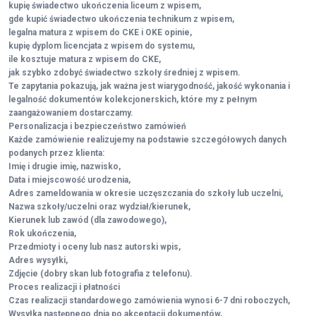
kupię świadectwo ukończenia liceum z wpisem,
gde kupić świadectwo ukończenia technikum z wpisem,
legalna matura z wpisem do CKE i OKE opinie,
kupię dyplom licencjata z wpisem do systemu,
ile kosztuje matura z wpisem do CKE,
jak szybko zdobyć świadectwo szkoły średniej z wpisem.
Te zapytania pokazują, jak ważna jest wiarygodność, jakość wykonania i
legalność dokumentów kolekcjonerskich, które my z pełnym
zaangażowaniem dostarczamy.
Personalizacja i bezpieczeństwo zamówień
Każde zamówienie realizujemy na podstawie szczegółowych danych
podanych przez klienta:
Imię i drugie imię, nazwisko,
Data i miejscowość urodzenia,
Adres zameldowania w okresie uczęszczania do szkoły lub uczelni,
Nazwa szkoły/uczelni oraz wydział/kierunek,
Kierunek lub zawód (dla zawodowego),
Rok ukończenia,
Przedmioty i oceny lub nasz autorski wpis,
Adres wysyłki,
Zdjęcie (dobry skan lub fotografia z telefonu).
Proces realizacji i płatności
Czas realizacji standardowego zamówienia wynosi 6-7 dni roboczych,
Wysyłka następnego dnia po akceptacji dokumentów,