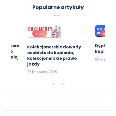
Popularne artykuły
oferta
oferta
z wpisem
Dyplom li
Kolekcjonerskie dowody
dectwo
kupić
osobiste do kupienia,
 średniej
kolekcjonerskie prawo
06 marca, 2
jazdy
26 listopada, 2025