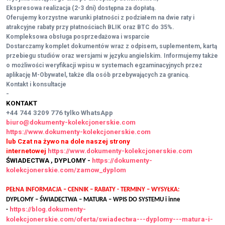
Ekspresowa realizacja (2-3 dni) dostępna za dopłatą.
Oferujemy korzystne warunki płatności z podziałem na dwie raty i
atrakcyjne rabaty przy płatnościach BLIK oraz BTC do 35%.
Kompleksowa obsługa posprzedażowa i wsparcie
Dostarczamy komplet dokumentów wraz z odpisem, suplementem, kartą
przebiegu studiów oraz wersjami w języku angielskim. Informujemy także
o możliwości weryfikacji wpisu w systemach egzaminacyjnych przez
aplikację M-Obywatel, także dla osób przebywających za granicą.
Kontakt i konsultacje
-
KONTAKT
+44 744 3209 776
tylko WhatsApp
biuro@dokumenty-kolekcjonerskie.com
https://www.dokumenty-kolekcjonerskie.com
lub Czat na żywo na dole naszej strony
internetowej
https://www.dokumenty-kolekcjonerskie.com
ŚWIADECTWA , DYPLOMY -
https://dokumenty-
kolekcjonerskie.com/zamow_dyplom
PEŁNA INFORMACJA – CENNIK – RABATY - TERMINY – WYSYŁKA:
DYPLOMY – ŚWIADECTWA – MATURA – WPIS DO SYSTEMU i inne
https://blog.dokumenty-
-
kolekcjonerskie.com/oferta/swiadectwa---dyplomy---matura-i-