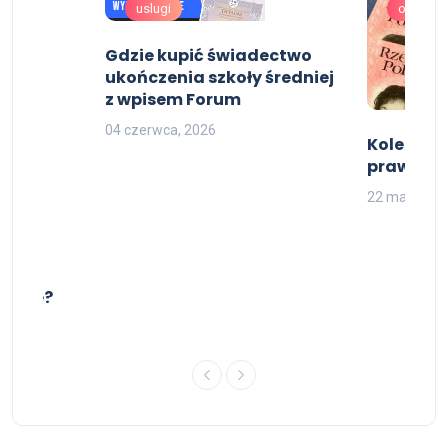
uslugi
oferta
Gdzie kupić świadectwo
ukończenia szkoły średniej
z wpisem Forum
04 czerwca, 2026
Kolekcjo
prawo jaz
22 marca, 2
ralne?