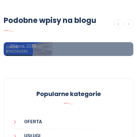
Ile kosztuje matura z wpisem
Gdzie kupić świadectwo
Podobne wpisy na blogu
ukończenia szkoły średniej z
wpisem
29 lipca, 2026
Popularne kategorie
OFERTA
USŁUGI