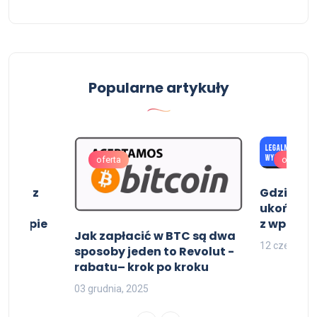
Popularne artykuły
oferta
oferta
alne z
Gdzie ku
two
ukończeni
em kupie
z wpisem
Jak zapłacić w BTC są dwa
m z
12 czerwca,
sposoby jeden to Revolut -
rabatu– krok po kroku
03 grudnia, 2025