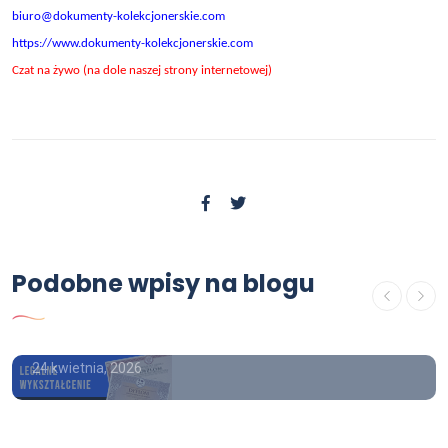
biuro@dokumenty-kolekcjonerskie.com
https://www.dokumenty-kolekcjonerskie.com
Czat na żywo (na dole naszej strony internetowej)
OFERTA
Podobne wpisy na blogu
Kup dyplom magistra bez
studiowania
24 kwietnia, 2026