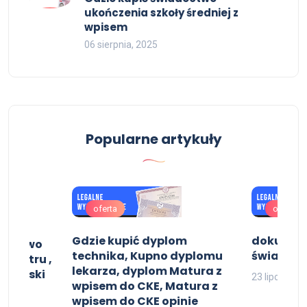
ukończenia szkoły średniej z
wpisem
06 sierpnia, 2025
Popularne artykuły
oferta
oferta
Gdzie kupić dyplom
dokument
ć prawo
technika, Kupno dyplomu
świadec
rejestru ,
lekarza, dyplom Matura z
jonerski
23 lipca, 202
wpisem do CKE, Matura z
wpisem do CKE opinie