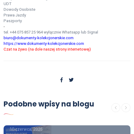
UDT
Dowody Osobiste
Prawa Jazdy
Paszporty
-
tel. +44 075 857 25 964 wyłącznie Whatsapp lub Signal
biuro@dokumenty-kolekcjonerskie.com
https://www.dokumenty-kolekcjonerskie.com
Czat na żywo (na dole naszej strony internetowej)
OFERTA
Podobne wpisy na blogu
Wystawie świadectwo
ukończenia liceum
10 czerwca, 2026