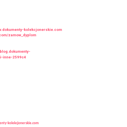
ww.dokumenty-kolekcjonerskie.com
ie.com/zamow_dyplom
//blog.dokumenty-
-i-inne-2599c4
nty-kolekcjonerskie.com