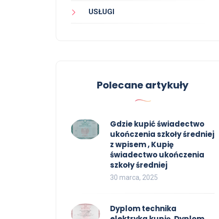
USŁUGI
Polecane artykuły
Gdzie kupić świadectwo
ukończenia szkoły średniej
z wpisem , Kupię
świadectwo ukończenia
szkoły średniej
30 marca, 2025
Dyplom technika
elektryka kupię, Dyplom