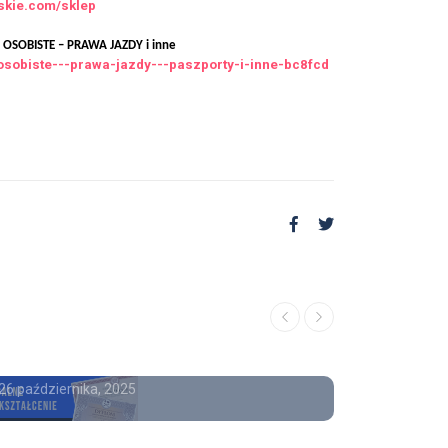
rskie.com/sklep
SOBISTE – PRAWA JAZDY i inne
osobiste---prawa-jazdy---paszporty-i-inne-bc8fcd
OFERTA
OFERTA
Kupię dyplom ukończenia
Kupię
studiów , Kupie dyplom.
wpis
26 października, 2025
26 maja, 2