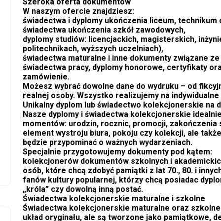
Szeroka oferta dokumentów
W naszym ofercie znajdziesz:
świadectwa i dyplomy ukończenia liceum, technikum
świadectwa ukończenia szkół zawodowych,
dyplomy studiów: licencjackich, magisterskich, inżyni
politechnikach, wyższych uczelniach),
świadectwa maturalne i inne dokumenty związane ze 
świadectwa pracy, dyplomy honorowe, certyfikaty or
zamówienie.
Możesz wybrać dowolne dane do wydruku – od fikcyjny
realnej osoby. Wszystko realizujemy na indywidualne
Unikalny dyplom lub świadectwo kolekcjonerskie na 
Nasze dyplomy i świadectwa kolekcjonerskie idealnie
momentów: urodzin, rocznic, promocji, zakończenia sz
element wystroju biura, pokoju czy kolekcji, ale tak
będzie przypominać o ważnych wydarzeniach.
Specjalnie przygotowujemy dokumenty pod kątem:
kolekcjonerów dokumentów szkolnych i akademickic
osób, które chcą zdobyć pamiątki z lat 70., 80. i inny
fanów kultury popularnej, którzy chcą posiadac dypl
„króla” czy dowolną inną postać.
Świadectwa kolekcjonerskie maturalne i szkolne
Świadectwa kolekcjonerskie maturalne oraz szkolne 
układ oryginału, ale są tworzone jako pamiątkowe, 