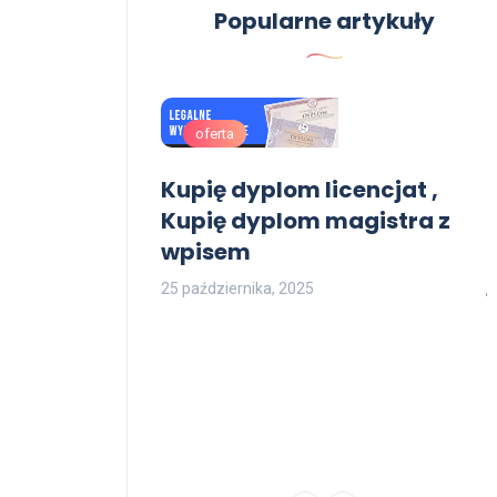
Popularne artykuły
oferta
Kupię dyplom licencjat ,
Kupię dyplom magistra z
wpisem
25 października, 2025
ra z wpisem
aturę Kupno
2