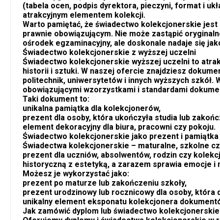
(tabela ocen, podpis dyrektora, pieczyni, format i uk
atrakcyjnym elementem kolekcji.
Warto pamiętać, że świadectwo kolekcjonerskie jes
prawnie obowiązującym. Nie może zastąpić oryginal
ośrodek egzaminacyjny, ale doskonale nadaje się jak
Świadectwo kolekcjonerskie z wyższej uczelni
oferta
oferta
Świadectwo kolekcjonerskie wyższej uczelni to atrak
historii i sztuki. W naszej ofercie znajdziesz dokum
politechnik, uniwersytetów i innych wyższych szkół.
Kupie prawo jazdy, Kupie
obowiązującymi wzorzystkami i standardami dokume
dowód osobisty, Kupie
Taki dokument to:
unikalna pamiątka dla kolekcjonerów,
paszport, Kupie prawo
prezent dla osoby, która ukończyła studia lub zakońc
jazdy kolekcjonerskie, Kupie
element dekoracyjny dla biura, pracowni czy pokoju.
Świadectwo kolekcjonerskie jako prezent i pamiątka
dowód osobisty
Świadectwa kolekcjonerskie – maturalne, szkolne cz
kolekcjonerski, Kupie
prezent dla uczniów, absolwentów, rodzin czy kolekc
Legalna matura
historyczną z estetyką, a zarazem sprawia emocje i 
paszport kolekcjonerski.
Gdzie kupić ma
Możesz je wykorzystać jako:
prezent po maturze lub zakończeniu szkoły,
matury
4 października, 2025
prezent urodzinowy lub rocznicowy dla osoby, która
unikalny element eksponatu kolekcjonera dokumentó
29 marca, 2025
Jak zamówić dyplom lub świadectwo kolekcjonerskie