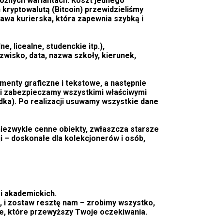
óżnych wariantach. Koszt jednego
 kryptowalutą (Bitcoin) przewidzieliśmy
tawa kurierska, która zapewnia szybką i
e, licealne, studenckie itp.),
zwisko, data, nazwa szkoły, kierunek,
enty graficzne i tekstowe, a następnie
i zabezpieczamy wszystkimi właściwymi
adka). Po realizacji usuwamy wszystkie dane
niezwykle cenne obiekty, zwłaszcza starsze
ji – doskonałe dla kolekcjonerów i osób,
i akademickich.
, i zostaw resztę nam – zrobimy wszystko,
e, które przewyższy Twoje oczekiwania.