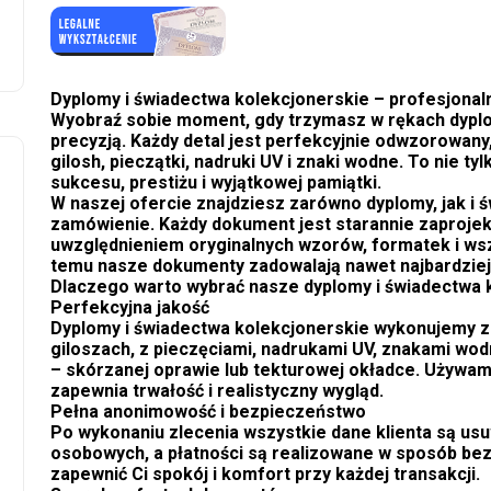
Dyplomy i świadectwa kolekcjonerskie – profesjona
Wyobraź sobie moment, gdy trzymasz w rękach dyplo
precyzją. Każdy detal jest perfekcyjnie odwzorowany,
gilosh, pieczątki, nadruki UV i znaki wodne. To nie ty
sukcesu, prestiżu i wyjątkowej pamiątki.
W naszej ofercie znajdziesz zarówno dyplomy, jak i 
zamówienie. Każdy dokument jest starannie zaprojek
uwzględnieniem oryginalnych wzorów, formatek i ws
temu nasze dokumenty zadowalają nawet najbardzie
Dlaczego warto wybrać nasze dyplomy i świadectwa 
Perfekcyjna jakość
Dyplomy i świadectwa kolekcjonerskie wykonujemy z 
giloszach, z pieczęciami, nadrukami UV, znakami wod
– skórzanej oprawie lub tekturowej okładce. Używamy
zapewnia trwałość i realistyczny wygląd.
Pełna anonimowość i bezpieczeństwo
Po wykonaniu zlecenia wszystkie dane klienta są us
osobowych, a płatności są realizowane w sposób bez
zapewnić Ci spokój i komfort przy każdej transakcji.