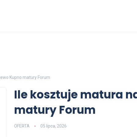
a lewo Kupno matury Forum
Ile kosztuje matura 
matury Forum
OFERTA
05 lipca, 2026