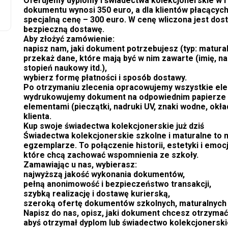
Oferujemy dyplomy i świadectwa kolekcjonerskie w r
dokumentu wynosi 350 euro, a dla klientów płacących
specjalną cenę – 300 euro. W cenę wliczona jest dos
bezpieczną dostawę.
Aby złożyć zamówienie:
napisz nam, jaki dokument potrzebujesz (typ: maturaln
przekaż dane, które mają być w nim zawarte (imię, na
stopień naukowy itd.),
wybierz formę płatności i sposób dostawy.
Po otrzymaniu zlecenia opracowujemy wszystkie elem
wydrukowujemy dokument na odpowiednim papierze 
elementami (pieczątki, nadruki UV, znaki wodne, okł
klienta.
Kup swoje świadectwa kolekcjonerskie już dziś
Świadectwa kolekcjonerskie szkolne i maturalne to 
egzemplarze. To połączenie historii, estetyki i emoc
które chcą zachować wspomnienia ze szkoły.
Zamawiając u nas, wybierasz:
najwyższą jakość wykonania dokumentów,
pełną anonimowość i bezpieczeństwo transakcji,
szybką realizację i dostawę kurierską,
szeroką ofertę dokumentów szkolnych, maturalnych 
Napisz do nas, opisz, jaki dokument chcesz otrzymać
abyś otrzymał dyplom lub świadectwo kolekcjonerski