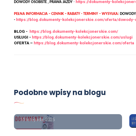
https://dokumenty-kolekcjone
DOWODY OSOBISTE , PRAWA JAZDY
-
PEŁNA INFORMACJA – CENNIK – RABATY - TERMINY – WYSYŁKA:
DOWODY O
https://blog.dokumenty-kolekcjonerskie.com/oferta/dowody-
-
BLOG -
https://blog.dokumenty-kolekcjonerskie.com/
USŁUGI -
https://blog.dokumenty-kolekcjonerskie.com/uslugi
OFERTA –
https://blog.dokumenty-kolekcjonerskie.com/oferta
OFERTA
Dyplom magistra kupię,
Podobne wpisy na blogu
kupię świadectwo szkolne z
wpisem.
10 listopada, 2025