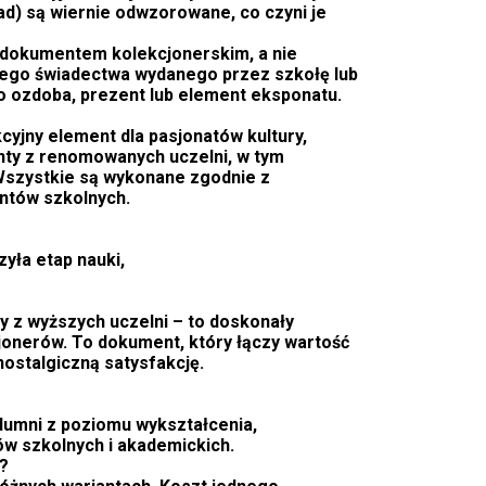
ład) są wiernie odwzorowane, co czyni je
t dokumentem kolekcjonerskim, a nie
nego świadectwa wydanego przez szkołę lub
o ozdoba, prezent lub element eksponatu.
oferta
cyjny element dla pasjonatów kultury,
enty z renomowanych uczelni, w tym
 Wszystkie są wykonane zgodnie z
Kupię dyplom licencjat ,
ntów szkolnych.
Kupię dyplom magistra z
wpisem
zyła etap nauki,
25 października, 2025
y z wyższych uczelni – to doskonały
jonerów. To dokument, który łączy wartość
 z wpisem
nostalgiczną satysfakcję.
turę Kupno
 dumni z poziomu wykształcenia,
w szkolnych i akademickich.
?