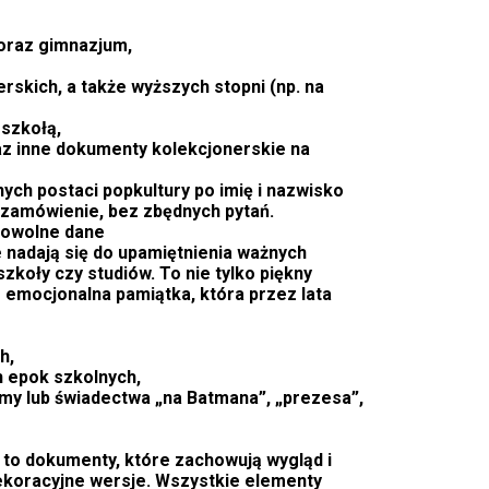
 oraz gimnazjum,
erskich, a także wyższych stopni (np. na
szkołą,
az inne dokumenty kolekcjonerskie na
ch postaci popkultury po imię i nazwisko
 zamówienie, bez zbędnych pytań.
dowolne dane
 nadają się do upamiętnienia ważnych
koły czy studiów. To nie tylko piękny
że emocjonalna pamiątka, która przez lata
h,
ch epok szkolnych,
omy lub świadectwa „na Batmana”, „prezesa”,
to dokumenty, które zachowują wygląd i
dekoracyjne wersje. Wszystkie elementy