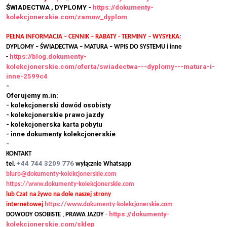
ŚWIADECTWA , DYPLOMY -
https://dokumenty-
kolekcjonerskie.com/zamow_dyplom
PEŁNA INFORMACJA – CENNIK – RABATY - TERMINY – WYSYŁKA:
DYPLOMY – ŚWIADECTWA – MATURA – WPIS DO SYSTEMU i inne
https://blog.dokumenty-
-
kolekcjonerskie.com/oferta/swiadectwa---dyplomy---matura-i-
inne-2599c4
-
Oferujemy m.in:
- kolekcjonerski dowód osobisty
- kolekcjonerskie prawo jazdy
- kolekcjonerska karta pobytu
- inne dokumenty kolekcjonerskie
-
KONTAKT
+44 744 3209 776
tel.
wyłącznie Whatsapp
biuro@dokumenty-kolekcjonerskie.com
https://www.dokumenty-kolekcjonerskie.com
lub Czat na żywo na dole naszej strony
internetowej
https://www.dokumenty-kolekcjonerskie.com
https://dokumenty-
DOWODY OSOBISTE , PRAWA JAZDY
-
kolekcjonerskie.com/sklep