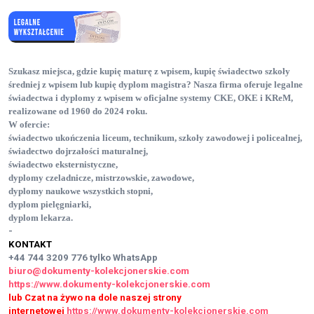
Szukasz miejsca, gdzie kupię maturę z wpisem
, kupię świadectwo szkoły
średniej z wpisem
lub kupię dyplom magistra
? Nasza firma oferuje legalne
świadectwa i dyplomy z wpisem w oficjalne systemy CKE, OKE i KReM,
realizowane od 1960 do 2024 roku.
W ofercie:
świadectwo ukończenia liceum, technikum, szkoły zawodowej i policealnej
,
świadectwo dojrzałości maturalnej
,
świadectwo eksternistyczne
,
dyplomy czeladnicze, mistrzowskie, zawodowe
,
dyplomy naukowe wszystkich stopni
,
dyplom pielęgniarki
,
dyplom lekarza
.
-
KONTAKT
+44 744 3209 776
tylko WhatsApp
biuro@dokumenty-kolekcjonerskie.com
https://www.dokumenty-kolekcjonerskie.com
lub Czat na żywo na dole naszej strony
internetowej
https://www.dokumenty-kolekcjonerskie.com