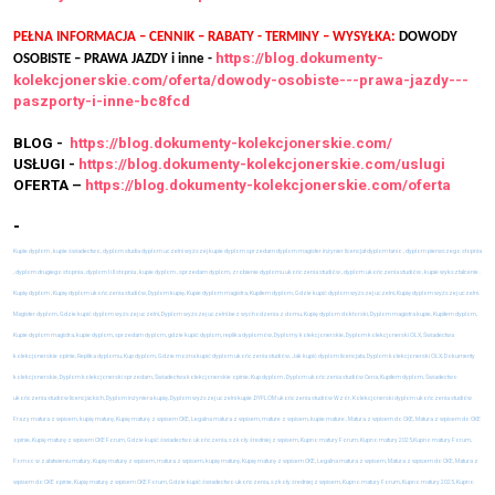
PEŁNA INFORMACJA – CENNIK – RABATY - TERMINY – WYSYŁKA:
DOWODY
https://blog.dokumenty-
OSOBISTE – PRAWA JAZDY i inne -
kolekcjonerskie.com/oferta/dowody-osobiste---prawa-jazdy---
paszporty-i-inne-bc8fcd
BLOG -
https://blog.dokumenty-kolekcjonerskie.com/
USŁUGI -
https://blog.dokumenty-kolekcjonerskie.com/uslugi
OFERTA –
https://blog.dokumenty-kolekcjonerskie.com/oferta
-
Kupie dyplom , kupie świadectwo, dyplom studia dyplom uczelni wyższej kupie dyplom sprzedam dyplom magister inżynier licencjat dyplom tanio , dyplom pierwszego stopnia
, dyplom drugiego stopnia , dyplom I i II stopnia , kupie dyplom , sprzedam dyplom, zrobienie dyplomu ukończenia studiów , dyplom ukończenia studiów , kupie wykształcenie .
Kupię dyplom , Kupię dyplom ukończenia studiów, Dyplom kupię, Kupie dyplom magistra, Kupiłem dyplom, Gdzie kupić dyplom wyższej uczelni, Kupię dyplom wyższej uczelni.
Magister dyplom, Gdzie kupić dyplom wyższej uczelni, Dyplom wyższej uczelni bez wychodzenia z domu, Kupię dyplom doktorski, Dyplom magistra kupie, Kupiłem dyplom,
Kupie dyplom magistra, kupie dyplom, sprzedam dyplom, gdzie kupić dyplom, replika dyplomów, Dyplomy kolekcjonerskie, Dyplom kolekcjonerski OLX, Świadectwa
kolekcjonerskie opinie, Replika dyplomu, Kup dyplom, Gdzie można kupić dyplom ukończenia studiów, Jak kupić dyplom licencjata, Dyplom kolekcjonerski OLX, Dokumenty
kolekcjonerskie, Dyplom kolekcjonerski sprzedam, Świadectwa kolekcjonerskie opinie, Kup dyplom , Dyplom ukończenia studiów Cena, Kupiłem dyplom, Świadectwo
ukończenia studiów licencjackich, Dyplom inżyniera kupię, Dyplom wyższej uczelni kupie ,DYPLOM ukończenia studiów Wzór, Kolekcjonerski dyplom ukończenia studiów
Frazy matura z wpisem, kupię maturę, Kupię maturę z wpisem CKE, Legalna matura z wpisem, mature z wpisem, kupie mature , Matura z wpisem do CKE, Matura z wpisem do CKE
opinie, Kupię maturę z wpisem CKE Forum, Gdzie kupić świadectwo ukończenia, szkoły średniej z wpisem, Kupno matury Forum, Kupno matury 2025,Kupno matury Forum,
Pomoc w załatwieniu matury, Kupię maturę z wpisem, matura z wpisem, kupię maturę, Kupię maturę z wpisem CKE, Legalna matura z wpisem, Matura z wpisem do CKE, Matura z
wpisem do CKE opinie, Kupię maturę z wpisem CKE Forum, Gdzie kupić świadectwo ukończenia, szkoły średniej z wpisem, Kupno matury Forum, Kupno matury 2025, Kupno