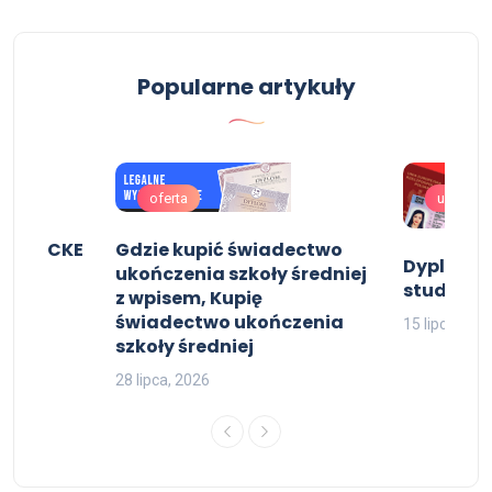
Popularne artykuły
oferta
uslugi
pisem CKE
Gdzie kupić świadectwo
Dyplom u
ukończenia szkoły średniej
studiów l
z wpisem, Kupię
świadectwo ukończenia
15 lipca, 202
szkoły średniej
28 lipca, 2026