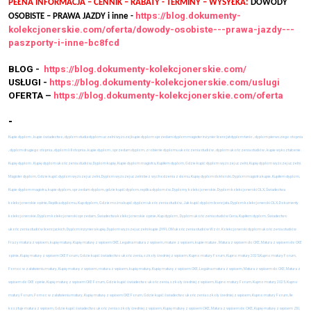
PEŁNA INFORMACJA – CENNIK – RABATY - TERMINY – WYSYŁKA:
DOWODY
https://blog.dokumenty-
OSOBISTE – PRAWA JAZDY i inne -
kolekcjonerskie.com/oferta/dowody-osobiste---prawa-jazdy---
paszporty-i-inne-bc8fcd
BLOG -
https://blog.dokumenty-kolekcjonerskie.com/
USŁUGI -
https://blog.dokumenty-kolekcjonerskie.com/uslugi
OFERTA –
https://blog.dokumenty-kolekcjonerskie.com/oferta
-
Kupie dyplom , kupie świadectwo, dyplom studia dyplom uczelni wyższej kupie dyplom sprzedam dyplom magister inżynier licencjat dyplom tanio , dyplom pierwszego stopnia
, dyplom drugiego stopnia , dyplom I i II stopnia , kupie dyplom , sprzedam dyplom, zrobienie dyplomu ukończenia studiów , dyplom ukończenia studiów , kupie wykształcenie .
Kupię dyplom , Kupię dyplom ukończenia studiów, Dyplom kupię, Kupie dyplom magistra, Kupiłem dyplom, Gdzie kupić dyplom wyższej uczelni, Kupię dyplom wyższej uczelni.
Magister dyplom, Gdzie kupić dyplom wyższej uczelni, Dyplom wyższej uczelni bez wychodzenia z domu, Kupię dyplom doktorski, Dyplom magistra kupie, Kupiłem dyplom,
Kupie dyplom magistra, kupie dyplom, sprzedam dyplom, gdzie kupić dyplom, replika dyplomów, Dyplomy kolekcjonerskie, Dyplom kolekcjonerski OLX, Świadectwa
kolekcjonerskie opinie, Replika dyplomu, Kup dyplom, Gdzie można kupić dyplom ukończenia studiów, Jak kupić dyplom licencjata, Dyplom kolekcjonerski OLX, Dokumenty
kolekcjonerskie, Dyplom kolekcjonerski sprzedam, Świadectwa kolekcjonerskie opinie, Kup dyplom , Dyplom ukończenia studiów Cena, Kupiłem dyplom, Świadectwo
ukończenia studiów licencjackich, Dyplom inżyniera kupię, Dyplom wyższej uczelni kupie ,DYPLOM ukończenia studiów Wzór, Kolekcjonerski dyplom ukończenia studiów
Frazy matura z wpisem, kupię maturę, Kupię maturę z wpisem CKE, Legalna matura z wpisem, mature z wpisem, kupie mature , Matura z wpisem do CKE, Matura z wpisem do CKE
opinie, Kupię maturę z wpisem CKE Forum, Gdzie kupić świadectwo ukończenia, szkoły średniej z wpisem, Kupno matury Forum, Kupno matury 2025,Kupno matury Forum,
Pomoc w załatwieniu matury, Kupię maturę z wpisem, matura z wpisem, kupię maturę, Kupię maturę z wpisem CKE, Legalna matura z wpisem, Matura z wpisem do CKE, Matura z
wpisem do CKE opinie, Kupię maturę z wpisem CKE Forum, Gdzie kupić świadectwo ukończenia, szkoły średniej z wpisem, Kupno matury Forum, Kupno matury 2025, Kupno
matury Forum, Pomoc w załatwieniu matury, Kupię maturę z wpisem CKE Forum, Gdzie kupić świadectwo ukończenia szkoły średniej z wpisem, Kupno matury Forum, Ile
kosztuje matura z wpisem, Gdzie kupić świadectwo ukończenia szkoły średniej z wpisem, Kupię maturę z wpisem OKE, Matura z wpisem do OKE, Kupię maturę z wpisem ZIU,