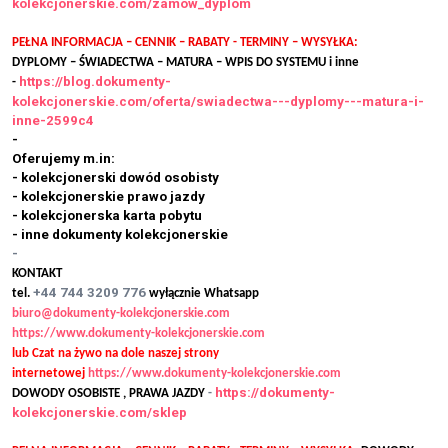
kolekcjonerskie.com/zamow_dyplom
PEŁNA INFORMACJA – CENNIK – RABATY - TERMINY – WYSYŁKA:
DYPLOMY – ŚWIADECTWA – MATURA – WPIS DO SYSTEMU i inne
https://blog.dokumenty-
-
kolekcjonerskie.com/oferta/swiadectwa---dyplomy---matura-i-
inne-2599c4
-
Oferujemy m.in:
- kolekcjonerski dowód osobisty
- kolekcjonerskie prawo jazdy
- kolekcjonerska karta pobytu
- inne dokumenty kolekcjonerskie
-
KONTAKT
+44 744 3209 776
tel.
wyłącznie Whatsapp
biuro@dokumenty-kolekcjonerskie.com
https://www.dokumenty-kolekcjonerskie.com
lub Czat na żywo na dole naszej strony
internetowej
https://www.dokumenty-kolekcjonerskie.com
https://dokumenty-
DOWODY OSOBISTE , PRAWA JAZDY
-
kolekcjonerskie.com/sklep