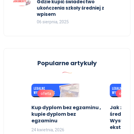
Gdzie kupić świadectwo
ukończenia szkoły średniej z
wpisem
06 sierpnia, 2025
Popularne artykuły
oferta
oferta
i
Kup dyplom bez egzaminu ,
Jak zdob
kupie dyplom bez
średnie 
egzaminu
Wystawi
eksternis
24 kwietnia, 2026