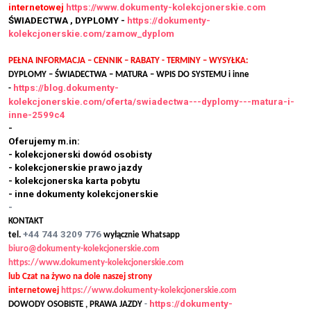
internetowej
https://www.dokumenty-kolekcjonerskie.com
ŚWIADECTWA , DYPLOMY -
https://dokumenty-
kolekcjonerskie.com/zamow_dyplom
PEŁNA INFORMACJA – CENNIK – RABATY - TERMINY – WYSYŁKA:
DYPLOMY – ŚWIADECTWA – MATURA – WPIS DO SYSTEMU i inne
https://blog.dokumenty-
-
kolekcjonerskie.com/oferta/swiadectwa---dyplomy---matura-i-
inne-2599c4
-
Oferujemy m.in:
- kolekcjonerski dowód osobisty
- kolekcjonerskie prawo jazdy
- kolekcjonerska karta pobytu
- inne dokumenty kolekcjonerskie
-
KONTAKT
+44 744 3209 776
tel.
wyłącznie Whatsapp
biuro@dokumenty-kolekcjonerskie.com
https://www.dokumenty-kolekcjonerskie.com
lub Czat na żywo na dole naszej strony
internetowej
https://www.dokumenty-kolekcjonerskie.com
https://dokumenty-
DOWODY OSOBISTE , PRAWA JAZDY
-