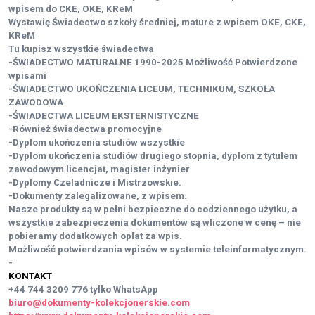
wpisem do CKE, OKE, KReM
Wystawię Świadectwo szkoły średniej, mature z wpisem OKE, CKE,
KReM
Tu kupisz wszystkie świadectwa
-ŚWIADECTWO MATURALNE 1990-2025 Możliwość Potwierdzone
wpisami
-ŚWIADECTWO UKOŃCZENIA LICEUM, TECHNIKUM, SZKOŁA
ZAWODOWA
-ŚWIADECTWA LICEUM EKSTERNISTYCZNE
-Również świadectwa promocyjne
-Dyplom ukończenia studiów wszystkie
-Dyplom ukończenia studiów drugiego stopnia, dyplom z tytułem
zawodowym licencjat, magister inżynier
-Dyplomy Czeladnicze i Mistrzowskie.
-Dokumenty zalegalizowane, z wpisem.
Nasze produkty są w pełni bezpieczne do codziennego użytku, a
wszystkie zabezpieczenia dokumentów są wliczone w cenę – nie
pobieramy dodatkowych opłat za wpis.
Możliwość potwierdzania wpisów w systemie teleinformatycznym.
-
KONTAKT
+44 744 3209 776
tylko WhatsApp
biuro@dokumenty-kolekcjonerskie.com