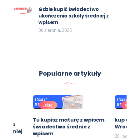
Gdzie kupić świadectwo
ukończenia szkoły średniej z
wpisem
06 sierpnia, 2025
Popularne artykuły
uslugi
oferta
Tu kupisz maturę z wpisem,
kup dypl
dectwo
świadectwo średnie z
Wrocław
 średniej
wpisem
20 lipca, 202