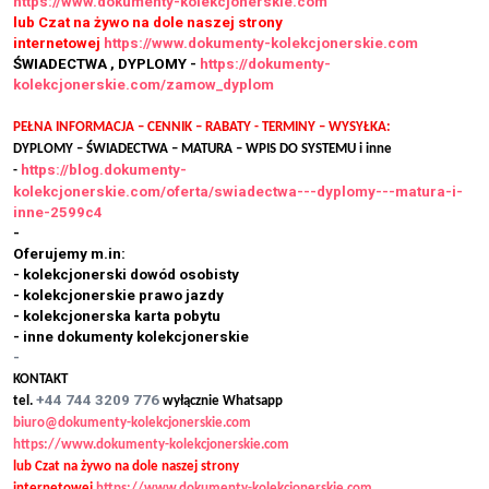
https://www.dokumenty-kolekcjonerskie.com
lub Czat na żywo na dole naszej strony
internetowej
https://www.dokumenty-kolekcjonerskie.com
ŚWIADECTWA , DYPLOMY -
https://dokumenty-
kolekcjonerskie.com/zamow_dyplom
PEŁNA INFORMACJA – CENNIK – RABATY - TERMINY – WYSYŁKA:
DYPLOMY – ŚWIADECTWA – MATURA – WPIS DO SYSTEMU i inne
https://blog.dokumenty-
-
kolekcjonerskie.com/oferta/swiadectwa---dyplomy---matura-i-
inne-2599c4
-
Oferujemy m.in:
- kolekcjonerski dowód osobisty
- kolekcjonerskie prawo jazdy
- kolekcjonerska karta pobytu
- inne dokumenty kolekcjonerskie
-
KONTAKT
+44 744 3209 776
tel.
wyłącznie Whatsapp
biuro@dokumenty-kolekcjonerskie.com
https://www.dokumenty-kolekcjonerskie.com
lub Czat na żywo na dole naszej strony
internetowej
https://www.dokumenty-kolekcjonerskie.com