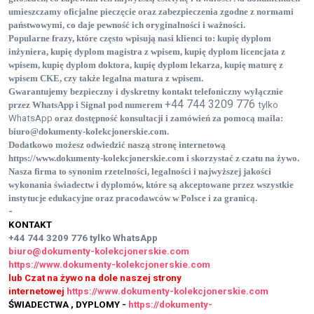
umieszczamy oficjalne pieczęcie oraz zabezpieczenia zgodne z normami
państwowymi, co daje pewność ich oryginalności i ważności.
Popularne frazy, które często wpisują nasi klienci to: kupię dyplom
inżyniera
, kupię dyplom magistra z wpisem
, kupię dyplom licencjata z
wpisem
, kupię dyplom doktora
, kupię dyplom lekarza
, kupię maturę z
wpisem CKE
, czy także legalna matura z wpisem
.
Gwarantujemy bezpieczny i dyskretny kontakt telefoniczny wyłącznie
+44 744 3209 776
przez WhatsApp i Signal pod numerem
tylko
WhatsApp
oraz dostępność konsultacji i zamówień za pomocą maila:
biuro@dokumenty-kolekcjonerskie.com
.
Dodatkowo możesz odwiedzić naszą stronę internetową
https://www.dokumenty-kolekcjonerskie.com
i skorzystać z czatu na żywo.
Nasza firma to synonim rzetelności, legalności i najwyższej jakości
wykonania świadectw i dyplomów, które są akceptowane przez wszystkie
instytucje edukacyjne oraz pracodawców w Polsce i za granicą.
-
KONTAKT
+44 744 3209 776
tylko WhatsApp
biuro@dokumenty-kolekcjonerskie.com
https://www.dokumenty-kolekcjonerskie.com
lub Czat na żywo na dole naszej strony
internetowej
https://www.dokumenty-kolekcjonerskie.com
ŚWIADECTWA , DYPLOMY -
https://dokumenty-