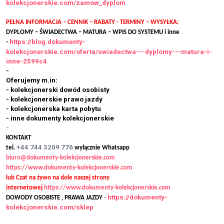
kolekcjonerskie.com/zamow_dyplom
PEŁNA INFORMACJA – CENNIK – RABATY - TERMINY – WYSYŁKA:
DYPLOMY – ŚWIADECTWA – MATURA – WPIS DO SYSTEMU i inne
https://blog.dokumenty-
-
kolekcjonerskie.com/oferta/swiadectwa---dyplomy---matura-i-
inne-2599c4
-
Oferujemy m.in:
- kolekcjonerski dowód osobisty
- kolekcjonerskie prawo jazdy
- kolekcjonerska karta pobytu
- inne dokumenty kolekcjonerskie
-
KONTAKT
+44 744 3209 776
tel.
wyłącznie Whatsapp
biuro@dokumenty-kolekcjonerskie.com
https://www.dokumenty-kolekcjonerskie.com
lub Czat na żywo na dole naszej strony
internetowej
https://www.dokumenty-kolekcjonerskie.com
https://dokumenty-
DOWODY OSOBISTE , PRAWA JAZDY
-
kolekcjonerskie.com/sklep