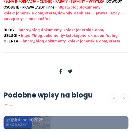
PEŁNA INFORMACJA – CENNIK – RABATY - TERMINY – WYSYŁKA:
DOWODY
https://blog.dokumenty-
OSOBISTE – PRAWA JAZDY i inne -
kolekcjonerskie.com/oferta/dowody-osobiste---prawa-jazdy---
paszporty-i-inne-bc8fcd
BLOG -
https://blog.dokumenty-kolekcjonerskie.com/
USŁUGI -
https://blog.dokumenty-kolekcjonerskie.com/uslugi
OFERTA –
https://blog.dokumenty-kolekcjonerskie.com/oferta
Podobne wpisy na blogu
OFERTA
Kupie dyplom inżyniera.
07 listopada, 2025