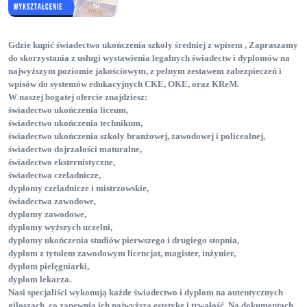
Gdzie kupić świadectwo ukończenia szkoły średniej z wpisem , Zapraszamy
do skorzystania z usługi wystawienia legalnych świadectw i dyplomów na
najwyższym poziomie jakościowym, z pełnym zestawem zabezpieczeń i
wpisów do systemów edukacyjnych CKE
, OKE
, oraz KReM
.
W naszej bogatej ofercie znajdziesz:
świadectwo ukończenia liceum
,
świadectwo ukończenia technikum
,
świadectwo ukończenia szkoły branżowej, zawodowej i policealnej
,
świadectwo dojrzałości maturalne
,
świadectwo eksternistyczne
,
świadectwa czeladnicze
,
dyplomy czeladnicze i mistrzowskie
,
świadectwa zawodowe
,
dyplomy zawodowe
,
dyplomy wyższych uczelni
,
dyplomy ukończenia studiów pierwszego i drugiego stopnia
,
dyplom z tytułem zawodowym licencjat, magister, inżynier
,
dyplom pielęgniarki
,
dyplom lekarza
.
Nasi specjaliści wykonują każde świadectwo i dyplom na autentycznych
giloszach, co zapewnia ich najwyższą estetykę i trwałość. Na dokumentach