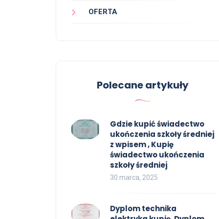
OFERTA
Polecane artykuły
Gdzie kupić świadectwo
ukończenia szkoły średniej
z wpisem , Kupię
świadectwo ukończenia
szkoły średniej
30 marca, 2025
Dyplom technika
elektryka kupię, Dyplom