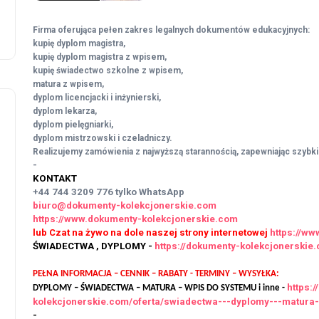
Firma oferująca pełen zakres legalnych dokumentów edukacyjnych:
kupię dyplom magistra,
kupię dyplom magistra z wpisem,
kupię świadectwo szkolne z wpisem,
matura z wpisem,
dyplom licencjacki i inżynierski,
dyplom lekarza,
dyplom pielęgniarki,
dyplom mistrzowski i czeladniczy.
Realizujemy zamówienia z najwyższą starannością, zapewniając szybkie
-
KONTAKT
+44 744 3209 776
tylko WhatsApp
biuro@dokumenty-kolekcjonerskie.com
https://www.dokumenty-kolekcjonerskie.com
lub Czat na żywo na dole naszej strony internetowej
https://w
ŚWIADECTWA , DYPLOMY -
https://dokumenty-kolekcjonersk
PEŁNA INFORMACJA – CENNIK – RABATY - TERMINY – WYSYŁKA:
https:
DYPLOMY – ŚWIADECTWA – MATURA – WPIS DO SYSTEMU i inne -
kolekcjonerskie.com/oferta/swiadectwa---dyplomy---matura
-