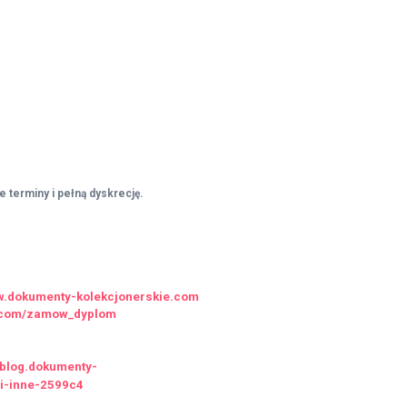
 terminy i pełną dyskrecję.
ww.dokumenty-kolekcjonerskie.com
ie.com/zamow_dyplom
//blog.dokumenty-
-i-inne-2599c4