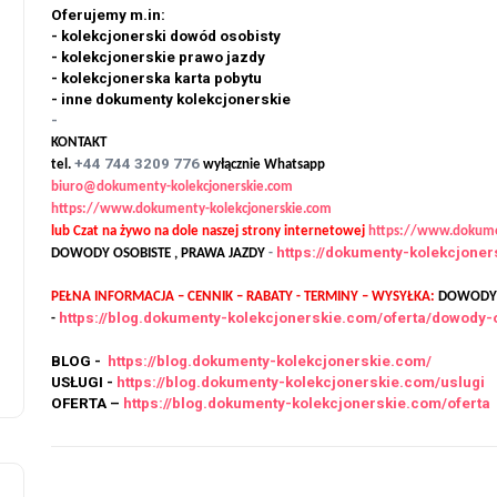
Oferujemy m.in:
- kolekcjonerski dowód osobisty
- kolekcjonerskie prawo jazdy
- kolekcjonerska karta pobytu
- inne dokumenty kolekcjonerskie
-
KONTAKT
+44 744 3209 776
tel.
wyłącznie Whatsapp
biuro@dokumenty-kolekcjonerskie.com
https://www.dokumenty-kolekcjonerskie.com
lub Czat na żywo na dole naszej strony internetowej
https://www.dokume
https://dokumenty-kolekcjone
DOWODY OSOBISTE , PRAWA JAZDY
-
PEŁNA INFORMACJA – CENNIK – RABATY - TERMINY – WYSYŁKA:
DOWODY O
https://blog.dokumenty-kolekcjonerskie.com/oferta/dowody-
-
BLOG -
https://blog.dokumenty-kolekcjonerskie.com/
USŁUGI -
https://blog.dokumenty-kolekcjonerskie.com/uslugi
OFERTA –
https://blog.dokumenty-kolekcjonerskie.com/oferta