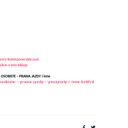
nty-kolekcjonerskie.com
rskie.com/sklep
SOBISTE – PRAWA JAZDY i inne
osobiste---prawa-jazdy---paszporty-i-inne-bc8fcd