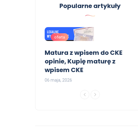
Popularne artykuły
OFERTA
ectwo
Kup dyplom licencjat ,
Kupię dyplom licencjat
oferta
09 czerwca, 2026
em do CKE
Matura z wpisem do CKE
opinie, Kupię maturę z
wpisem CKE
2
06 maja, 2026