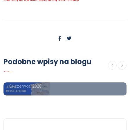
Podobne wpisy na blogu
OFERTA
Czy można kupić maturę legalnie
04 czerwca, 2026