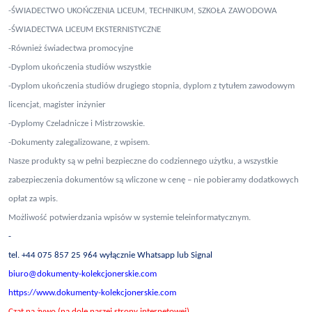
-ŚWIADECTWO UKOŃCZENIA LICEUM, TECHNIKUM, SZKOŁA ZAWODOWA
-ŚWIADECTWA LICEUM EKSTERNISTYCZNE
-Również świadectwa promocyjne
-Dyplom ukończenia studiów wszystkie
-Dyplom ukończenia studiów drugiego stopnia, dyplom z tytułem zawodowym
licencjat, magister inżynier
-Dyplomy Czeladnicze i Mistrzowskie.
-Dokumenty zalegalizowane, z wpisem.
Nasze produkty są w pełni bezpieczne do codziennego użytku, a wszystkie
zabezpieczenia dokumentów są wliczone w cenę – nie pobieramy dodatkowych
opłat za wpis.
Możliwość potwierdzania wpisów w systemie teleinformatycznym.
-
tel. +44 075 857 25 964 wyłącznie Whatsapp lub Signal
biuro@dokumenty-kolekcjonerskie.com
https://www.dokumenty-kolekcjonerskie.com
Czat na żywo (na dole naszej strony internetowej)