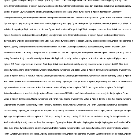
wpisem, Dyplom kolekcjonerski sprzedam, Dyplomy kolekcjonerskie Forum, Gdzie kupić świadectwo ukończenia technikum, Dyplomy kolekcjonerskie
opinie, Dyplom kolekcjonerski z wpisem, Dyplomy kolekcjonerskie Forum, Dyplom kolekcjonerski sprzedam, Gdzie kupić świadectwo ukończenia szkoły
średniej z wpisem, Lewe świadectwa szkolne, Dokumenty kolekcjonerskie, Kupię świadectwo szkolne z wpisem, faxymila.com, Dokumenty
kolekcjonerskie opinie, Dokumenty kolekcjonerskie ranking, Drukarnia kolekcjonerska, Dokumenty kolekcjonerskie Dyplom, Ile kosztuje matura z wpisem,
Dyplom magistra kupię, Kupię dyplom ukończenia studiów, Dyplom inżyniera kupię, Dyplom do kupienia, Dyplomy kolekcjonerskie, Kupno licencjata, Dyplom
technika elektryka kupię, Dyplom ukończenia studiów, Dyplom ukończenia studiów, gdzie kupić, Dyplom magistra z wpisem, Kupię świadectwo szkolne z
wpisem, Świadectwa kolekcjonerskie opinie, Dyplomy kolekcjonerskie opinie, Dyplom kolekcjonerski z wpisem, Dyplom kolekcjonerski sprzedam,
drukreplik.com,
Dyplomy kolekcjonerskie Forum, Gdzie kupić świadectwo ukończenia technikum, Dyplomy kolekcjonerskie opinie, Dyplom kolekcjonerski z
wpisem, Dyplomy kolekcjonerskie Forum, Dyplom kolekcjonerski sprzedam, Gdzie kupić świadectwo ukończenia szkoły średniej z wpisem, Lewe
świadectwa szkolne, Dokumenty kolekcjonerskie, Kupię świadectwo szkolne z wpisem, Dokumenty kolekcjonerskie opinie, Dokumenty kolekcjonerskie
ranking, Drukarnia kolekcjonerska, Dokumenty kolekcjonerskie Dyplom, Ile kosztuje matura z wpisem,
Ile kosztuje matura z wpisem, Kupię maturę z
wpisem CKE Forum, Legalna matura z wpisem, Gdzie kupić świadectwo ukończenia szkoły średniej z wpisem, Matura z wpisem do CKE, Gdzie kupić
świadectwo ukończenia szkoły średniej z wpisem Forum, Matura z wpisem do CKE opinie, Matura z wpisem do CKE Forum, Kup maturę z wpisem CKE,
Matura z wpisem do CKE, Ile kosztuje matura z wpisem, Legalna matura z wpisem, Kupno matury Forum, Pomoc w załatwieniu matury, Matura z wpisem
do CKE Forum, Gdzie kupić świadectwo ukończenia szkoły średniej z wpisem, Ile kosztuje matura z wpisem, Kupię maturę z wpisem CKE, świadectwo i
wpis, matura i wpis , matura z wpisem, Ile kosztuje matura z wpisem, Kupię maturę z wpisem CKE Forum, Legalna matura z wpisem, Gdzie kupić
świadectwo ukończenia szkoły średniej z wpisem, Matura z wpisem do CKE, Gdzie kupić świadectwo ukończenia szkoły średniej z wpisem Forum,
Matura z wpisem do CKE opinie, Matura z wpisem do CKE Forum, Kupię maturę z wpisem CKE, Matura z wpisem do CKE, Ile kosztuje matura z wpisem,
Legalna matura z wpisem, Kupno matury Forum, Pomoc w załatwieniu matury, Matura z wpisem do CKE Forum, Gdzie kupić świadectwo ukończenia
szkoły średniej z wpisem, , Ile kosztuje matura z wpisem, Kupię maturę z wpisem CKE, świadectwo i wpis, matura i wpis , matura z wpisem, gdzie kupić
dyplom, gdzie kupić mature, Matura z wpisem do CKE, Kupno matury Forum, Kupno matury 2024, Pomoc w załatwieniu matury, Gdzie kupić świadectwo
ukończenia szkoły średniej z wpisem, Kupię dyplom magistra, Dyplomy kolekcjonerskie opinie, Kupię dyplom licencjat, Kupię dyplom ukończenia studiów,
Gdzie kupić świadectwo ukończenia szkoły zawodowej, Dyplom magistra z wpisem, Gdzie kupić świadectwo ukończenia szkoły średniej z wpisem
Forum, Świadectwa kolekcjonerskie opinie, Dyplomy kolekcjonerskie opinie, Dyplom kolekcjonerski z wpisem, Dyplom kolekcjonerski sprzedam, Dyplomy