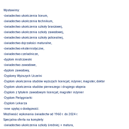
Wystawimy:
-świadectwo ukończenia liceum,
-świadectwo ukończenia technikum,
-świadectwo ukończenia szkoły branżowej,
-świadectwo ukończenia szkoły zawodowej,
-świadectwo ukończenia szkoły policealnej,
-świadectwo dojrzałości maturalne,
-świadectwo eksternistyczne,
-świadectwo czeladnicze,
-dyplom mistrzowski
-świadectwo zawodowe,
-dyplom zawodowy,
-Dyplomy Wyższych Uczelni
-Dyplom ukończenia studiów wyższych licencjat, inżynier, magister, doktor
-Dyplom ukończenia studiów pierwszego i drugiego stopnia
-Dyplom z tytułem zawodowym licencjat, magister inżynier
-Dyplom Pielęgniarki
-Dyplom Lekarza
-inne spytaj o dostępność.
Możliwość wykonania świadectw od 1960 r. do 2024 r.
Specjalna oferta na komplety:
-świadectwo ukończenia szkoły średniej + matura,