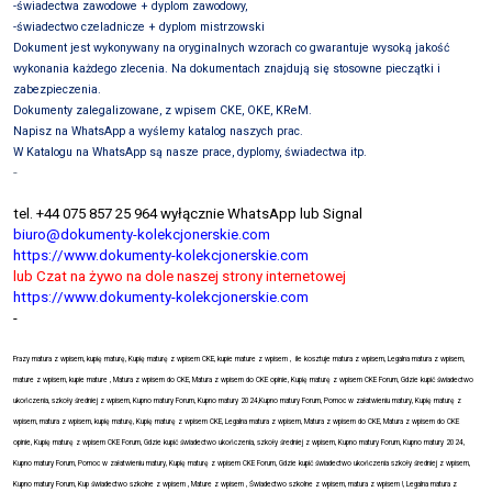
-świadectwa zawodowe + dyplom zawodowy,
-świadectwo czeladnicze + dyplom mistrzowski
Dokument jest wykonywany na oryginalnych wzorach co gwarantuje wysoką jakość
wykonania każdego zlecenia. Na dokumentach znajdują się stosowne pieczątki i
zabezpieczenia.
Dokumenty zalegalizowane, z wpisem CKE, OKE, KReM.
Napisz na WhatsApp a wyślemy katalog naszych prac.
W Katalogu na WhatsApp są nasze prace, dyplomy, świadectwa itp.
-
tel. +44 075 857 25 964 wyłącznie WhatsApp lub Signal
biuro@dokumenty-kolekcjonerskie.com
https://www.dokumenty-kolekcjonerskie.com
lub Czat na żywo na dole naszej strony internetowej
https://www.dokumenty-kolekcjonerskie.com
-
Frazy matura z wpisem, kupię maturę, Kupię maturę z wpisem CKE, kupie mature z wpisem ,
ile kosztuje matura z wpisem, Legalna matura z wpisem,
mature z wpisem, kupie mature , Matura z wpisem do CKE, Matura z wpisem do CKE opinie, Kupię maturę z wpisem CKE Forum, Gdzie kupić świadectwo
ukończenia, szkoły średniej z wpisem, Kupno matury Forum, Kupno matury 2024,Kupno matury Forum, Pomoc w załatwieniu matury, Kupię maturę z
wpisem, matura z wpisem, kupię maturę, Kupię maturę z wpisem CKE, Legalna matura z wpisem, Matura z wpisem do CKE, Matura z wpisem do CKE
opinie, Kupię maturę z wpisem CKE Forum, Gdzie kupić świadectwo ukończenia, szkoły średniej z wpisem, Kupno matury Forum, Kupno matury 2024,
Kupno matury Forum, Pomoc w załatwieniu matury, Kupię maturę z wpisem CKE Forum, Gdzie kupić świadectwo ukończenia szkoły średniej z wpisem,
Kupno matury Forum,
Kup świadectwo szkolne z wpisem , Mature z wpisem , Świadectwo szkolne z wpisem, matura z wpisem !, Legalna matura z