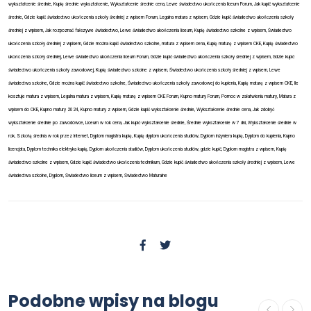
wykształcenie średnie, Kupię średnie wykształcenie, Wykształcenie średnie cena, Lewe świadectwo ukończenia liceum Forum, Jak kupić wykształcenie
średnie, Gdzie kupić świadectwo ukończenia szkoły średniej z wpisem Forum, Legalna matura z wpisem, Gdzie kupić świadectwo ukończenia szkoły
średniej z wpisem, Jak rozpoznać fałszywe świadectwo, Lewe świadectwo ukończenia liceum, Kupię świadectwo szkolne z wpisem, Świadectwo
ukończenia szkoły średniej z wpisem, Gdzie można kupić świadectwo szkolne, matura z wpisem cena, Kupię maturę z wpisem CKE, Kupię świadectwo
ukończenia szkoły średniej, Lewe świadectwo ukończenia liceum Forum, Gdzie kupić świadectwo ukończenia szkoły średniej z wpisem, Gdzie kupić
świadectwo ukończenia szkoły zawodowej, Kupię świadectwo szkolne z wpisem, Świadectwo ukończenia szkoły średniej z wpisem, Lewe
świadectwa szkolne, Gdzie można kupić świadectwo szkolne, Świadectwo ukończenia szkoły zawodowej do kupienia, Kupię maturę z wpisem CKE, Ile
kosztuje matura z wpisem, Legalna matura z wpisem, Kupię maturę z wpisem CKE Forum, Kupno matury Forum, Pomoc w załatwieniu matury, Matura z
wpisem do CKE, Kupno matury 2024, Kupno matury z wpisem, Gdzie kupić wykształcenie średnie, Wykształcenie średnie cena, Jak zdobyć
wykształcenie średnie po zawodówce, Liceum w rok cena, Jak kupić wykształcenie średnie, Średnie wykształcenie w 7 dni, Wykształcenie średnie w
rok, Szkołą średnia w rok przez Internet, Dyplom magistra kupię, Kupię dyplom ukończenia studiów, Dyplom inżyniera kupię, Dyplom do kupienia, Kupno
licencjata, Dyplom technika elektryka kupię, Dyplom ukończenia studiów, Dyplom ukończenia studiów, gdzie kupić, Dyplom magistra z wpisem, Kupię
świadectwo szkolne z wpisem, Gdzie kupić świadectwo ukończenia technikum, Gdzie kupić świadectwo ukończenia szkoły średniej z wpisem, Lewe
świadectwa szkolne, Dyplom, Świadectwo liceum z wpisem, Świadectwo Maturalne
Podobne wpisy na blogu