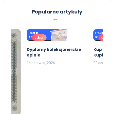
Popularne artykuły
uslugi
oferta
Dyplomy kolekcjonerskie
Kup dyplo
opinie
Kupię dyp
14 czerwca, 2026
09 czerwca,