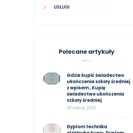
USŁUGI
Polecane artykuły
Gdzie kupić świadectwo
ukończenia szkoły średniej
z wpisem , Kupię
świadectwo ukończenia
szkoły średniej
30 marca, 2025
Dyplom technika
elektryka kupię, Dyplom