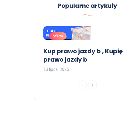
Popularne artykuły
oferta
 jazdy do
Kup prawo jazdy b , Kupię
prawo jazdy b
13 lipca, 2025
1