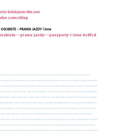
nty-kolekcjonerskie.com
rskie.com/sklep
SOBISTE – PRAWA JAZDY i inne
osobiste---prawa-jazdy---paszporty-i-inne-bc8fcd
oferta
jazdy do
Kup prawo jazdy b , Kupię
prawo jazdy b
13 lipca, 2025
umenty kolekcjonerskie ranking, dokumenty kolekcjonerskie forum, jak rozpoznać dokument kolekcjonerski, wysokiej jakości
osobisty, kolekcjonerskie dowody osobiste do kupienia, kolekcjonerskie prawo jazdy, kolekcjonerskie prawo jazdy oficjalna replika,
olekcjonerskich, kupię dokument kolekcjonerski , kupię dyplom inżyniera z wpisem legalny, kupię dyplom magistra z oficjalnym wpisem
 kosztuje matura z wpisem do CKE, jak szybko zdobyć świadectwo szkoły średniej z wpisem, dyplom ukończenia studiów magisterskich
 kupię maturę z wpisem, legalna matura z wpisem, kupno matury forum, matura gdzie kupić, kupię świadectwo technikum z wpisem, kupię
ra, kupię dyplom inżyniera, kupię dyplom magistra z wpisem, kupię dyplom licencjata, kupię dyplom licencjata z wpisem, kupię dyplom
ształcenie średnie po zawodówce, liceum w rok cena, wykształcenie średnie w 7 dni, wykształcenie średnie w rok, szkoła średnia w rok
dniej z wpisem, gdzie kupić świadectwo ukończenia technikum, Dokumenty kolekcjonerskie polskich uczelni i roczniki , dyplomy
e SGH Warszawa, kolekcjonerskie dyplomy Uniwersytetu Medycznego we Wrocławiu, dyplomy kolekcjonerskie Collegium Humanum, legalne
rskie polskich uczelni wyższych, fałszywe dyplomy Uniwersytet Warszawski, kupię dyplom Uniwersytet Jagielloński , kupię świadectwo
nika Warszawska , kupię świadectwo matury Uniwersytet Medyczny Wrocław , dyplom licencjata Collegium Humanum rocznik , kupię dyplom