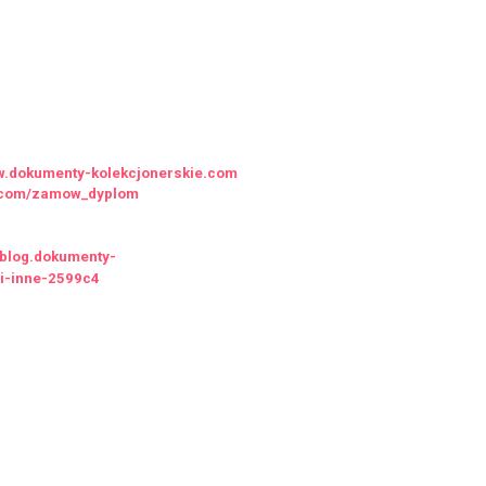
ww.dokumenty-kolekcjonerskie.com
ie.com/zamow_dyplom
//blog.dokumenty-
-i-inne-2599c4