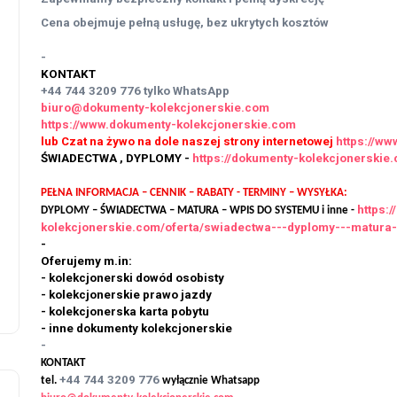
Cena obejmuje pełną usługę, bez ukrytych kosztów
-
KONTAKT
+44 744 3209 776
tylko WhatsApp
biuro@dokumenty-kolekcjonerskie.com
https://www.dokumenty-kolekcjonerskie.com
lub Czat na żywo na dole naszej strony internetowej
https://w
ŚWIADECTWA , DYPLOMY -
https://dokumenty-kolekcjonersk
PEŁNA INFORMACJA – CENNIK – RABATY - TERMINY – WYSYŁKA:
https:
DYPLOMY – ŚWIADECTWA – MATURA – WPIS DO SYSTEMU i inne -
kolekcjonerskie.com/oferta/swiadectwa---dyplomy---matura
-
Oferujemy m.in:
- kolekcjonerski dowód osobisty
- kolekcjonerskie prawo jazdy
- kolekcjonerska karta pobytu
- inne dokumenty kolekcjonerskie
-
KONTAKT
+44 744 3209 776
tel.
wyłącznie Whatsapp