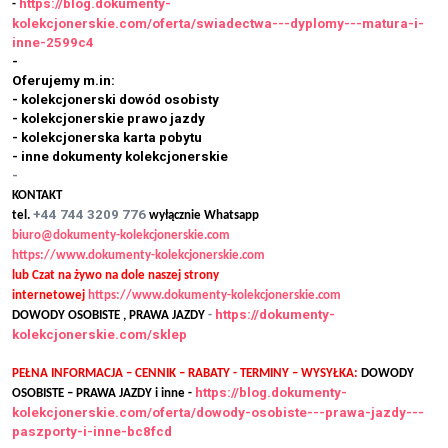
https://blog.dokumenty-
-
kolekcjonerskie.com/oferta/swiadectwa---dyplomy---matura-i-
inne-2599c4
-
Oferujemy m.in:
- kolekcjonerski dowód osobisty
- kolekcjonerskie prawo jazdy
- kolekcjonerska karta pobytu
- inne dokumenty kolekcjonerskie
-
KONTAKT
+44 744 3209 776
tel.
wyłącznie Whatsapp
biuro@dokumenty-kolekcjonerskie.com
https://www.dokumenty-kolekcjonerskie.com
lub Czat na żywo na dole naszej strony
internetowej
https://www.dokumenty-kolekcjonerskie.com
https://dokumenty-
DOWODY OSOBISTE , PRAWA JAZDY
-
kolekcjonerskie.com/sklep
PEŁNA INFORMACJA – CENNIK – RABATY - TERMINY – WYSYŁKA:
DOWODY
https://blog.dokumenty-
OSOBISTE – PRAWA JAZDY i inne -
kolekcjonerskie.com/oferta/dowody-osobiste---prawa-jazdy---
paszporty-i-inne-bc8fcd