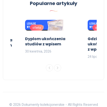
Popularne artykuły
oferta
oferta
Dyplom ukończenia
Gdzie ku
czenia
studiów z wpisem
ukończeni
wpisem
z wpisem
30 kwietnia, 2026
24 lipca, 202
© 2026 Dokumenty kolekcjonerskie - All Rights Reserved