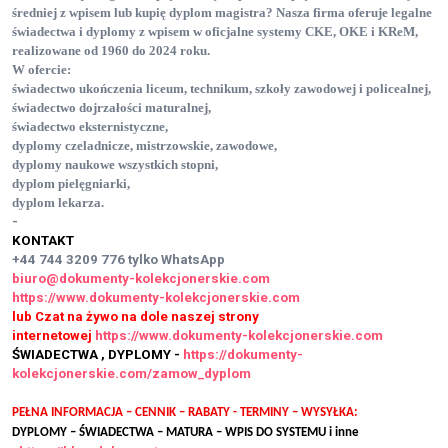
średniej z wpisem
lub kupię dyplom magistra
? Nasza firma oferuje legalne
świadectwa i dyplomy z wpisem w oficjalne systemy CKE, OKE i KReM,
realizowane od 1960 do 2024 roku.
W ofercie:
świadectwo ukończenia liceum, technikum, szkoły zawodowej i policealnej
,
świadectwo dojrzałości maturalnej
,
świadectwo eksternistyczne
,
dyplomy czeladnicze, mistrzowskie, zawodowe
,
dyplomy naukowe wszystkich stopni
,
dyplom pielęgniarki
,
dyplom lekarza
.
-
KONTAKT
+44 744 3209 776
tylko WhatsApp
biuro@dokumenty-kolekcjonerskie.com
https://www.dokumenty-kolekcjonerskie.com
lub Czat na żywo na dole naszej strony
internetowej
https://www.dokumenty-kolekcjonerskie.com
ŚWIADECTWA , DYPLOMY -
https://dokumenty-
kolekcjonerskie.com/zamow_dyplom
PEŁNA INFORMACJA – CENNIK – RABATY - TERMINY – WYSYŁKA:
DYPLOMY – ŚWIADECTWA – MATURA – WPIS DO SYSTEMU i inne