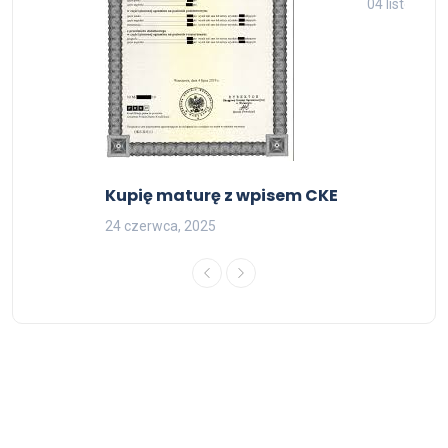
04 listopada
Kupię maturę z wpisem CKE
24 czerwca, 2025
© 2026 Dokumenty kolekcjonerskie - All Rights Reserved