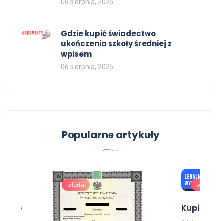
06 sierpnia, 2025
Gdzie kupić świadectwo
ukończenia szkoły średniej z
wpisem
06 sierpnia, 2025
Popularne artykuły
oferta
oferta
 gdzie
Kupię ma