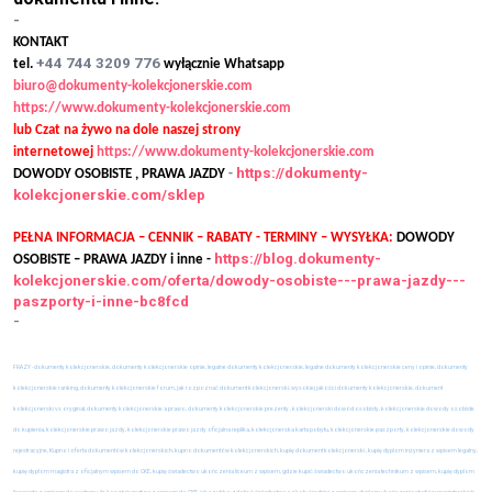
-
KONTAKT
+44 744 3209 776
tel.
wyłącznie Whatsapp
biuro@dokumenty-kolekcjonerskie.com
https://www.dokumenty-kolekcjonerskie.com
lub Czat na żywo na dole naszej strony
internetowej
https://www.dokumenty-kolekcjonerskie.com
https://dokumenty-
DOWODY OSOBISTE , PRAWA JAZDY
-
kolekcjonerskie.com/sklep
PEŁNA INFORMACJA – CENNIK – RABATY - TERMINY – WYSYŁKA:
DOWODY
https://blog.dokumenty-
OSOBISTE – PRAWA JAZDY i inne -
kolekcjonerskie.com/oferta/dowody-osobiste---prawa-jazdy---
paszporty-i-inne-bc8fcd
-
FRAZY - dokumenty kolekcjonerskie, dokumenty kolekcjonerskie opinie, legalne dokumenty kolekcjonerskie, legalne dokumenty kolekcjonerskie ceny i opinie, dokumenty
kolekcjonerskie ranking, dokumenty kolekcjonerskie forum, jak rozpoznać dokument kolekcjonerski, wysokiej jakości dokumenty kolekcjonerskie, dokument
kolekcjonerski vs oryginał, dokumenty kolekcjonerskie a prawo, dokumenty kolekcjonerskie prezenty , kolekcjonerski dowód osobisty, kolekcjonerskie dowody osobiste
do kupienia, kolekcjonerskie prawo jazdy, kolekcjonerskie prawo jazdy oficjalna replika, kolekcjonerska karta pobytu, kolekcjonerskie paszporty, kolekcjonerskie dowody
rejestracyjne, Kupno i oferta dokumentów kolekcjonerskich, kupno dokumentów kolekcjonerskich, kupię dokument kolekcjonerski , kupię dyplom inżyniera z wpisem legalny,
kupię dyplom magistra z oficjalnym wpisem do CKE, kupię świadectwo ukończenia liceum z wpisem, gdzie kupić świadectwo ukończenia technikum z wpisem, kupię dyplom