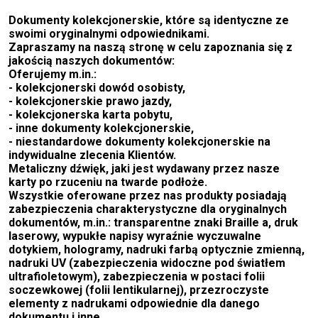
Dokumenty kolekcjonerskie, które są identyczne ze
swoimi oryginalnymi odpowiednikami.
Zapraszamy na naszą stronę w celu zapoznania się z
jakością naszych dokumentów:
Oferujemy m.in.:
- kolekcjonerski dowód osobisty,
- kolekcjonerskie prawo jazdy,
- kolekcjonerska karta pobytu,
- inne dokumenty kolekcjonerskie,
- niestandardowe dokumenty kolekcjonerskie na
indywidualne zlecenia Klientów.
Metaliczny dźwięk, jaki jest wydawany przez nasze
karty po rzuceniu na twarde podłoże.
Wszystkie oferowane przez nas produkty posiadają
zabezpieczenia charakterystyczne dla oryginalnych
dokumentów, m.in.: transparentne znaki Braille a, druk
laserowy, wypukłe napisy wyraźnie wyczuwalne
dotykiem, hologramy, nadruki farbą optycznie zmienną,
nadruki UV (zabezpieczenia widoczne pod światłem
ultrafioletowym), zabezpieczenia w postaci folii
soczewkowej (folii lentikularnej), przezroczyste
elementy z nadrukami odpowiednie dla danego
dokumentu i inne.