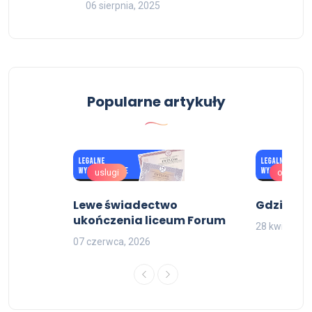
06 sierpnia, 2025
Popularne artykuły
uslugi
oferta
om
Lewe świadectwo
Gdzie kup
ukończenia liceum Forum
28 kwietnia,
07 czerwca, 2026