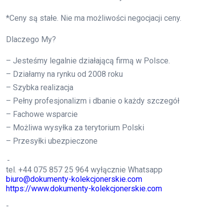
*Ceny są stałe. Nie ma możliwości negocjacji ceny.
Dlaczego My?
– Jesteśmy legalnie działającą firmą w Polsce.
– Działamy na rynku od 2008 roku
– Szybka realizacja
– Pełny profesjonalizm i dbanie o każdy szczegół
– Fachowe wsparcie
– Możliwa wysyłka za terytorium Polski
– Przesyłki ubezpieczone
-
tel. +44 075 857 25 964 wyłącznie Whatsapp
biuro@dokumenty-kolekcjonerskie.com
https://www.dokumenty-kolekcjonerskie.com
-
Frazy
matura z wpisem, kupię maturę, Kupię maturę z wpisem CKE, Legalna matura z wpisem, Matura z wpisem do CKE, Matura z wpisem do CKE opinie, Kupię maturę z wpisem CKE Forum, Gdzie kupić świadectwo ukończenia, szkoły średniej z wpisem, Kupno matury Forum, Kupno matury 2024, Kupno matury Forum, Pomoc w załatwieniu matury, Kupię maturę z wpisem CKE Forum, Gdzie kupić świadectwo ukończenia szkoły średniej z wpisem, Kupno matury Forum, Ile kosztuje matura z wpisem, Gdzie kupić świadectwo ukończenia szkoły średniej z wpisem, Kupię maturę z wpisem OKE, Matura z wpisem do OKE, Kupię maturę z wpisem ZIU,