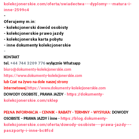
kolekcjonerskie.com/oferta/swiadectwa---dyplomy---matura-i-
inne-2599c4
-
Oferujemy m.in:
- kolekcjonerski dowód osobisty
- kolekcjonerskie prawo jazdy
- kolekcjonerska karta pobytu
- inne dokumenty kolekcjonerskie
-
KONTAKT
+44 744 3209 776
tel.
wyłącznie Whatsapp
biuro@dokumenty-kolekcjonerskie.com
https://www.dokumenty-kolekcjonerskie.com
lub Czat na żywo na dole naszej strony
internetowej
https://www.dokumenty-kolekcjonerskie.com
https://dokumenty-
DOWODY OSOBISTE , PRAWA JAZDY
-
kolekcjonerskie.com/sklep
PEŁNA INFORMACJA – CENNIK – RABATY - TERMINY – WYSYŁKA:
DOWODY
https://blog.dokumenty-
OSOBISTE – PRAWA JAZDY i inne -
kolekcjonerskie.com/oferta/dowody-osobiste---prawa-jazdy---
paszporty-i-inne-bc8fcd