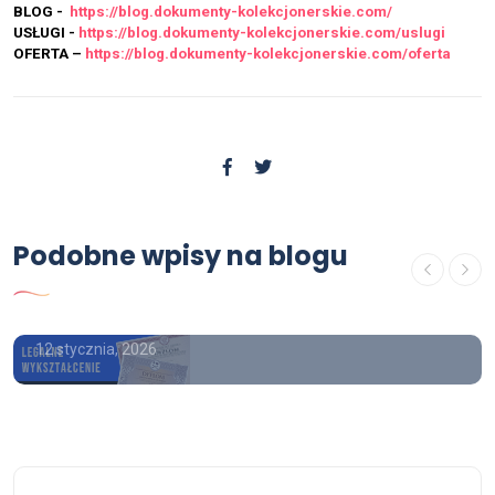
BLOG -
https://blog.dokumenty-kolekcjonerskie.com/
USŁUGI -
https://blog.dokumenty-kolekcjonerskie.com/uslugi
OFERTA –
https://blog.dokumenty-kolekcjonerskie.com/oferta
OFERTA
Podobne wpisy na blogu
Kupie mature , kupie mature z
wpisem , kupie średnie
12 stycznia, 2026