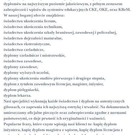
dyplomów na najwyższym poziomie jakościowym, z pełnym zestawem
zabezpieczeń i wpisów do systemów edukacyjnych CKE
, OKE
, oraz KReM
.
W naszej bogatej ofercie znajdziesz:
świadectwo ukończenia liceum
,
świadectwo ukończenia technikum
,
świadectwo ukończenia szkoły branżowej, zawodowej i policealnej
,
świadectwo dojrzałości maturalne
,
świadectwo eksternistyczne
,
świadectwa czeladnicze
,
dyplomy czeladnicze i mistrzowskie
,
świadectwa zawodowe
,
dyplomy zawodowe
,
dyplomy wyższych uczelni
,
dyplomy ukończenia studiów pierwszego i drugiego stopnia
,
dyplom z tytułem zawodowym licencjat, magister, inżynier
,
dyplom pielęgniarki
,
dyplom lekarza
.
Nasi specjaliści wykonują każde świadectwo i dyplom na autentycznych
giloszach, co zapewnia ich najwyższą estetykę i trwałość. Na dokumentach
umieszczamy oficjalne pieczęcie oraz zabezpieczenia zgodne z normami
państwowymi, co daje pewność ich oryginalności i ważności.
Popularne frazy, które często wpisują nasi klienci to: kupię dyplom
inżyniera
, kupię dyplom magistra z wpisem
, kupię dyplom licencjata z