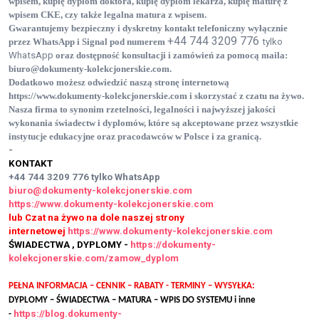
wpisem
, kupię dyplom doktora
, kupię dyplom lekarza
, kupię maturę z
wpisem CKE
, czy także legalna matura z wpisem
.
Gwarantujemy bezpieczny i dyskretny kontakt telefoniczny wyłącznie
+44 744 3209 776
przez WhatsApp i Signal pod numerem
tylko
WhatsApp
oraz dostępność konsultacji i zamówień za pomocą maila:
biuro@dokumenty-kolekcjonerskie.com
.
Dodatkowo możesz odwiedzić naszą stronę internetową
https://www.dokumenty-kolekcjonerskie.com
i skorzystać z czatu na żywo.
Nasza firma to synonim rzetelności, legalności i najwyższej jakości
wykonania świadectw i dyplomów, które są akceptowane przez wszystkie
instytucje edukacyjne oraz pracodawców w Polsce i za granicą.
-
KONTAKT
+44 744 3209 776
tylko WhatsApp
biuro@dokumenty-kolekcjonerskie.com
https://www.dokumenty-kolekcjonerskie.com
lub Czat na żywo na dole naszej strony
internetowej
https://www.dokumenty-kolekcjonerskie.com
ŚWIADECTWA , DYPLOMY -
https://dokumenty-
kolekcjonerskie.com/zamow_dyplom
PEŁNA INFORMACJA – CENNIK – RABATY - TERMINY – WYSYŁKA:
DYPLOMY – ŚWIADECTWA – MATURA – WPIS DO SYSTEMU i inne
https://blog.dokumenty-
-