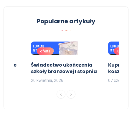
Popularne artykuły
oferta
uslugi
nerskie
Świadectwo ukończenia
Kupno ma
szkoły branżowej I stopnia
kosztuje
20 kwietnia, 2026
07 czerwca,