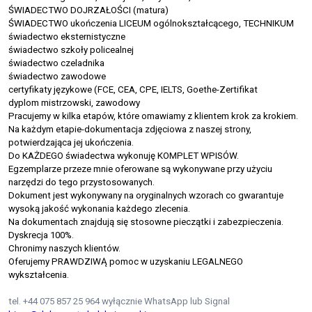
ŚWIADECTWO DOJRZAŁOŚCI (matura)
ŚWIADECTWO ukończenia LICEUM ogólnokształcącego, TECHNIKUM
świadectwo eksternistyczne
świadectwo szkoły policealnej
świadectwo czeladnika
świadectwo zawodowe
certyfikaty językowe (FCE, CEA, CPE, IELTS, Goethe-Zertifikat
dyplom mistrzowski, zawodowy
Pracujemy w kilka etapów, które omawiamy z klientem krok za krokiem.
Na każdym etapie-dokumentacja zdjęciowa z naszej strony,
potwierdzająca jej ukończenia.
Do KAŻDEGO świadectwa wykonuję KOMPLET WPISÓW.
Egzemplarze przeze mnie oferowane są wykonywane przy użyciu
narzędzi do tego przystosowanych.
Dokument jest wykonywany na oryginalnych wzorach co gwarantuje
wysoką jakość wykonania każdego zlecenia.
Na dokumentach znajdują się stosowne pieczątki i zabezpieczenia.
Dyskrecja 100%.
Chronimy naszych klientów.
Oferujemy PRAWDZIWĄ pomoc w uzyskaniu LEGALNEGO
wykształcenia.
tel. +44 075 857 25 964 wyłącznie WhatsApp lub Signal