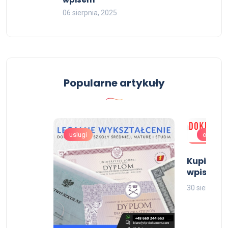
06 sierpnia, 2025
Popularne artykuły
uslugi
oferta
enie
Kupię św
wpisem
30 sierpnia,