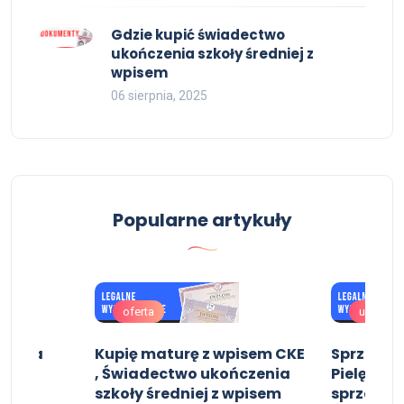
Gdzie kupić świadectwo
ukończenia szkoły średniej z
wpisem
06 sierpnia, 2025
Popularne artykuły
oferta
uslugi
zenia
Kupię maturę z wpisem CKE
Sprzeda
yplom
, Świadectwo ukończenia
Pielęgnia
ów
szkoły średniej z wpisem
sprzedam