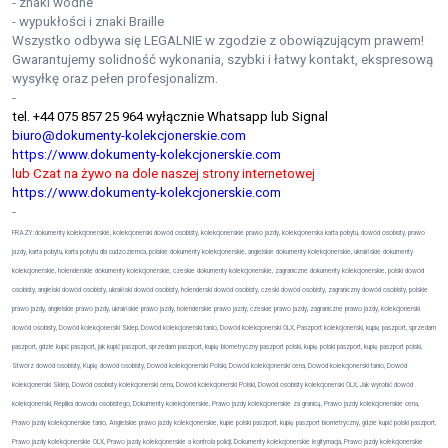
- znaki wodne
- wypukłości i znaki Braille
Wszystko odbywa się LEGALNIE w zgodzie z obowiązującym prawem!
Gwarantujemy solidność wykonania, szybki i łatwy kontakt, ekspresową
wysyłkę oraz pełen profesjonalizm.
-
tel. +44 075 857 25 964 wyłącznie Whatsapp lub Signal
biuro@dokumenty-kolekcjonerskie.com
https://www.dokumenty-kolekcjonerskie.com
lub Czat na żywo na dole naszej strony internetowej
https://www.dokumenty-kolekcjonerskie.com
-
FRAZY:dokumenty kolekcjonerskie, kolekcjonerski dowód osobisty, kolekcjonerskie prawo jazdy, kolekcjonerska karta pobytu, dowód osobisty, prawo
jazdy, karta pobytu, karta pobytu dla cudzoziemca, polskie dokumenty kolekcjonerskie, angielskie dokumenty kolekcjonerskie, ukraińskie dokumenty
kolekcjonerskie, holenderskie dokumenty kolekcjonerskie, czeskie dokumenty kolekcjonerskie, zagraniczne dokumenty kolekcjonerskie, polski dowód
osobisty, angielski dowód osobisty, ukraiński dowód osobisty, holenderski dowód osobisty, czeski dowód osobisty, zagraniczny dowód osobisty, polskie
prawo jazdy, angielskie prawo jazdy, ukraińskie prawo jazdy, holenderskie prawo jazdy, czeskie prawo jazdy, zagraniczne prawo jazdy, kolekcjonerski
dowód osobisty, Dowód kolekcjonerski Sklep, Dowód kolekcjonerski tanio, Dowód kolekcjonerski OLX, Paszport kolekcjonerski, kupię paszport, sprzedam
paszport, gdzie kupić paszport, jak kupić paszport, sprzedam paszport, kupię biometryczny paszport polski, kupię polski paszport, kupię paszport polski,
Stwórz dowód osobisty, Kupię dowód osobisty, Dowód kolekcjonerski Polski, Dowód kolekcjonerski cena, Dowód kolekcjonerski tanio, Dowód
kolekcjonerski Sklep, Dowód osobisty kolekcjonerski cena, Dowód kolekcjonerski Polski, Dowód osobisty kolekcjonerski OLX, Jak wyrobić dowód
kolekcjonerski, Replika dowodu osobistego, Dokumenty kolekcjonerskie, Prawo jazdy kolekcjonerskie za granicą, Prawo jazdy kolekcjonerskie cena,
Prawo jazdy kolekcjonerskie tanio, Angielskie prawo jazdy kolekcjonerskie, kupie polski paszport, kupię paszport biometryczny, gdzie kupić polski paszport,
Prawo jazdy kolekcjonerskie OLX, Prawo jazdy kolekcjonerskie a kontrola policji, Dokumenty kolekcjonerskie legitymacja, Prawo jazdy kolekcjonerskie