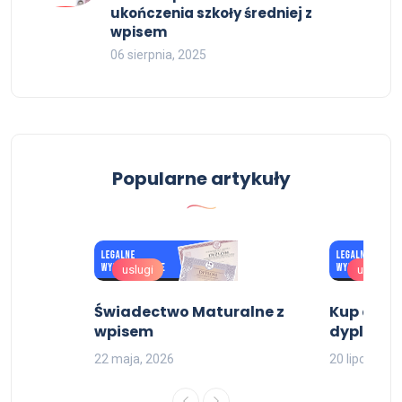
ukończenia szkoły średniej z
wpisem
06 sierpnia, 2025
Popularne artykuły
uslugi
uslugi
dnie
Świadectwo Maturalne z
Kup dypl
wpisem
dyplom 
22 maja, 2026
20 lipca, 202