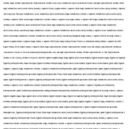
średnie, Kupię średnie wykształcenie, Wykształcenie średnie cena, Lewe świadectwo ukończenia liceum Forum, Jak kupić wykształcenie średnie, Gdzie
kupić świadectwo ukończenia szkoły średniej z wpisem Forum, Legalna matura z wpisem, Gdzie kupić świadectwo ukończenia szkoły średniej z wpisem,
Jak rozpoznać fałszywe świadectwo, Lewe świadectwo ukończenia liceum, Kupię świadectwo szkolne z wpisem, Świadectwo ukończenia szkoły
średniej z wpisem, Gdzie można kupić świadectwo szkolne, matura z wpisem cena, Kupię maturę z wpisem CKE, Kupię świadectwo ukończenia szkoły
średniej, Lewe świadectwo ukończenia liceum Forum, Gdzie kupić świadectwo ukończenia szkoły średniej z wpisem, Gdzie kupić świadectwo
ukończenia szkoły zawodowej, Kupię świadectwo szkolne z wpisem, Świadectwo ukończenia szkoły średniej z wpisem, Lewe świadectwa szkolne,
Gdzie można kupić świadectwo szkolne, Świadectwo ukończenia szkoły zawodowej dokupienia, Kupię maturę z wpisem CKE, Ile kosztuje matura z
wpisem, Legalna matura z wpisem, Kupię maturę z wpisem CKE Forum, Kupno matury Forum, Pomoc w załatwieniu matury, Matura z wpisem do CKE,
Kupno matury 2024, Kupno matury z wpisem, Gdzie kupić wykształcenie średnie, Wykształcenie średnie cena, Jak zdobyć wykształcenie średnie po
zawodówce, Liceum w rok cena, dokumenty-kolekcjonerskie.com, Jak kupić wykształcenie średnie, Średnie wykształcenie w 7dni, Wykształcenie
średnie w rok, Szkołą średnia w rok przez Internet, Dyplom magistra kupię, Kupię dyplom ukończenia studiów, Dyplom inżyniera kupię, Dyplom do kupienia,
Dyplomy kolekcjonerskie, Kupno licencjata, Dyplom technika elektryka kupię, Dyplom ukończenia studiów, Dyplom ukończenia studiów, gdzie kupić, Dyplom
magistra z wpisem, Kupię świadectwo szkolne z wpisem, Świadectwa kolekcjonerskie opinie, Dyplomy kolekcjonerskie opinie, Dyplom kolekcjonerski z
wpisem, Dyplom kolekcjonerski sprzedam, Dyplomy kolekcjonerskie Forum, Gdzie kupić świadectwo ukończenia technikum, Dyplomy kolekcjonerskie
opinie, Dyplom kolekcjonerski z wpisem, Dyplomy kolekcjonerskie Forum, Dyplom kolekcjonerski sprzedam, Gdzie kupić świadectwo ukończenia szkoły
średniej z wpisem, Lewe świadectwa szkolne, Dokumenty kolekcjonerskie, Kupię świadectwo szkolne z wpisem, faxymila.com, Dokumenty
kolekcjonerskie opinie, Dokumenty kolekcjonerskie ranking, Drukarnia kolekcjonerska, Dokumenty kolekcjonerskie Dyplom, Ile kosztuje matura z wpisem,
Dyplom magistra kupię, Kupię dyplom ukończenia studiów, Dyplom inżyniera kupię, Dyplom do kupienia, Dyplomy kolekcjonerskie, Kupno licencjata, Dyplom
technika elektryka kupię, Dyplom ukończenia studiów, Dyplom ukończenia studiów, gdzie kupić, Dyplom magistra z wpisem, Kupię świadectwo szkolne z
wpisem, Świadectwa kolekcjonerskie opinie, Dyplomy kolekcjonerskie opinie, Dyplom kolekcjonerski z wpisem, Dyplom kolekcjonerski sprzedam,
drukreplik.com,
Dyplomy kolekcjonerskie Forum, Gdzie kupić świadectwo ukończenia technikum, Dyplomy kolekcjonerskie opinie, Dyplom kolekcjonerski z
wpisem, Dyplomy kolekcjonerskie Forum, Dyplom kolekcjonerski sprzedam, Gdzie kupić świadectwo ukończenia szkoły średniej z wpisem, Lewe
świadectwa szkolne, Dokumenty kolekcjonerskie, Kupię świadectwo szkolne z wpisem, Dokumenty kolekcjonerskie opinie, Dokumenty kolekcjonerskie