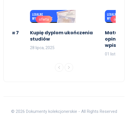
oferta
oferta
dnie w 7
Kupię dyplom ukończenia
Matura z
studiów
opinie , 
wpisem C
28 lipca, 2025
01 listopada
© 2026 Dokumenty kolekcjonerskie - All Rights Reserved