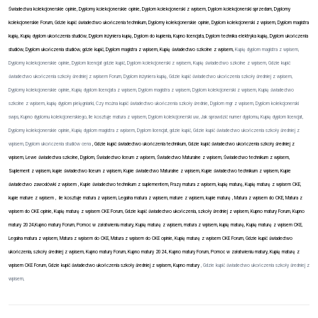
Świadectwa kolekcjonerskie opinie, Dyplomy kolekcjonerskie opinie, Dyplom kolekcjonerski z wpisem, Dyplom kolekcjonerski sprzedam, Dyplomy
kolekcjonerskie Forum, Gdzie kupić świadectwo ukończenia technikum, Dyplomy kolekcjonerskie opinie, Dyplom kolekcjonerski z wpisem,
Dyplom magistra
kupię, Kupię dyplom ukończenia studiów, Dyplom inżyniera kupię, Dyplom do kupienia, Kupno licencjata, Dyplom technika elektryka kupię, Dyplom ukończenia
studiów, Dyplom ukończenia studiów, gdzie kupić, Dyplom magistra z wpisem, Kupię świadectwo szkolne z wpisem,
Kupię dyplom magistra z wpisem,
Dyplomy kolekcjonerskie opinie, Dyplom licencjat gdzie kupić, Dyplom kolekcjonerski z wpisem, Kupię świadectwo szkolne z wpisem, Gdzie kupić
świadectwo ukończenia szkoły średniej z wpisem Forum, Dyplom inżyniera kupię, Gdzie kupić świadectwo ukończenia szkoły średniej z wpisem,
Dyplomy kolekcjonerskie opinie, Kupię dyplom licencjata z wpisem, Dyplom magistra z wpisem, Dyplom kolekcjonerski z wpisem, Kupię świadectwo
szkolne z wpisem, kupię dyplom pielęgniarki, Czy można kupić świadectwo ukończenia szkoły średnie, Dyplom mgr z wpisem, Dyplom kolekcjonerski
swps, Kupno dyplomu kolekcjonerskiego, Ile kosztuje matura z wpisem, Dyplom kolekcjonerski uw, Jak sprawdzić numer dyplomu, Kupię dyplom licencjat,
Dyplomy kolekcjonerskie opinie, Kupię dyplom magistra z wpisem, Dyplom licencjat, gdzie kupić, Gdzie kupić świadectwo ukończenia szkoły średniej z
wpisem, Dyplom ukończenia studiów cena
, Gdzie kupić świadectwo ukończenia technikum, Gdzie kupić świadectwo ukończenia szkoły średniej z
wpisem, Lewe świadectwa szkolne, Dyplom, Świadectwo liceum z wpisem, Świadectwo Maturalne z wpisem, Świadectwo technikum z wpisem,
Suplement z wpisem, kupie świadectwo liceum z wpisem, Kupie świadectwo Maturalne z wpisem, Kupie świadectwo technikum z wpisem, Kupie
świadectwo zawodówki z wpisem , Kupie świadectwo technikum z suplementem, Frazy matura z wpisem, kupię maturę, Kupię maturę z wpisem CKE,
kupie mature z wpisem ,
ile kosztuje matura z wpisem, Legalna matura z wpisem, mature z wpisem, kupie maturę , Matura z wpisem do CKE, Matura z
wpisem do CKE opinie, Kupię maturę z wpisem CKE Forum, Gdzie kupić świadectwo ukończenia, szkoły średniej z wpisem, Kupno matury Forum, Kupno
matury 2024,Kupno matury Forum, Pomoc w załatwieniu matury, Kupię maturę z wpisem, matura z wpisem, kupię maturę, Kupię maturę z wpisem CKE,
Legalna matura z wpisem, Matura z wpisem do CKE, Matura z wpisem do CKE opinie, Kupię maturę z wpisem CKE Forum, Gdzie kupić świadectwo
ukończenia, szkoły średniej z wpisem, Kupno matury Forum, Kupno matury 2024, Kupno matury Forum, Pomoc w załatwieniu matury, Kupię maturę z
wpisem CKE Forum, Gdzie kupić świadectwo ukończenia szkoły średniej z wpisem, Kupno matury
, Gdzie kupić świadectwo ukończenia szkoły średniej z
wpisem,