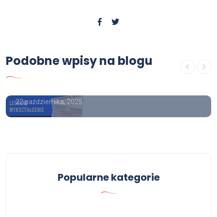
OFERTA
Gdzie kupić świadectwo
Podobne wpisy na blogu
ukończenia szkoły średniej z
wpisem
22 października, 2025
Popularne kategorie