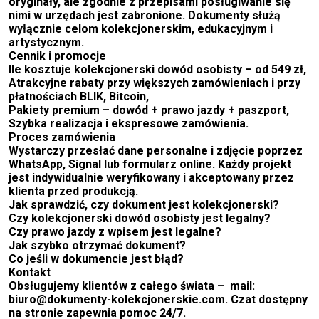
oryginały, ale zgodnie z przepisami posługiwanie się
nimi w urzędach jest zabronione. Dokumenty służą
wyłącznie celom kolekcjonerskim, edukacyjnym i
artystycznym.
Cennik i promocje
Ile kosztuje kolekcjonerski dowód osobisty – od 549 zł,
Atrakcyjne rabaty przy większych zamówieniach i przy
płatnościach BLIK, Bitcoin,
Pakiety premium – dowód + prawo jazdy + paszport,
Szybka realizacja i ekspresowe zamówienia.
Proces zamówienia
Wystarczy przesłać dane personalne i zdjęcie poprzez
WhatsApp, Signal lub formularz online. Każdy projekt
jest indywidualnie weryfikowany i akceptowany przez
klienta przed produkcją.
Jak sprawdzić, czy dokument jest kolekcjonerski?
Czy kolekcjonerski dowód osobisty jest legalny?
Czy prawo jazdy z wpisem jest legalne?
Jak szybko otrzymać dokument?
Co jeśli w dokumencie jest błąd?
Kontakt
Obsługujemy klientów z całego świata –
mail:
biuro@dokumenty-kolekcjonerskie.com. Czat dostępny
na stronie zapewnia pomoc 24/7.