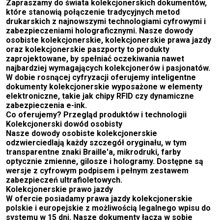
Zapraszamy do świata kolekcjonerskich dokumentów,
które stanowią połączenie tradycyjnych metod
drukarskich z najnowszymi technologiami cyfrowymi i
zabezpieczeniami holograficznymi. Nasze dowody
osobiste kolekcjonerskie, kolekcjonerskie prawa jazdy
oraz kolekcjonerskie paszporty to produkty
zaprojektowane, by spełniać oczekiwania nawet
najbardziej wymagających kolekcjonerów i pasjonatów.
W dobie rosnącej cyfryzacji oferujemy inteligentne
dokumenty kolekcjonerskie wyposażone w elementy
elektroniczne, takie jak chipy RFID czy dynamiczne
zabezpieczenia e-ink.
Co oferujemy? Przegląd produktów i technologii
Kolekcjonerski dowód osobisty
Nasze dowody osobiste kolekcjonerskie
odzwierciedlają każdy szczegół oryginału, w tym
transparentne znaki Braille'a, mikrodruki, farby
optycznie zmienne, gilosze i hologramy. Dostępne są
wersje z cyfrowym podpisem i pełnym zestawem
zabezpieczeń ultrafioletowych.
Kolekcjonerskie prawo jazdy
W ofercie posiadamy prawa jazdy kolekcjonerskie
polskie i europejskie z możliwością legalnego wpisu do
systemu w 15 dni. Nasze dokumenty łączą w sobie