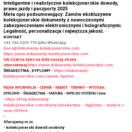
Inteligentne i realistyczne kolekcjonerskie dowody,
prawo jazdy i paszporty 2025
Meta opis podsumowujący: Zamów ekskluzywne
kolekcjonerskie dokumenty z nowoczesnymi
zabezpieczeniami elektronicznymi i holograficznymi.
Legalność, personalizacja i najwyższa jakość.
-
KONTAKT
+44 744 3209 776
tylko WhatsApp
biuro@dokumenty-kolekcjonerskie.com
https://www.dokumenty-kolekcjonerskie.com
lub Czat na żywo na dole naszej strony
internetowej
https://www.dokumenty-kolekcjonerskie.com
ŚWIADECTWA , DYPLOMY -
https://dokumenty-
kolekcjonerskie.com/zamow_dyplom
PEŁNA INFORMACJA – CENNIK – RABATY - TERMINY – WYSYŁKA:
DYPLOMY – ŚWIADECTWA – MATURA – WPIS DO SYSTEMU i inne
https://blog.dokumenty-
-
kolekcjonerskie.com/oferta/swiadectwa---dyplomy---matura-i-
inne-2599c4
-
Oferujemy m.in:
- kolekcjonerski dowód osobisty