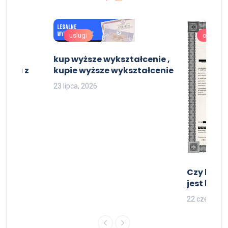
uslugi
oferta
niera
kup wyższe wykształcenie ,
istra z
kupie wyższe wykształcenie
ure z
23 lipca, 2026
Czy kupi
jest lega
22 czerwca,