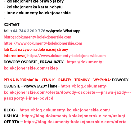
- kolekcjonerskie prawo jazdy
- kolekcjonerska karta pobytu
- inne dokumenty kolekcjonerskie
-
KONTAKT
+44 744 3209 776
tel.
wyłącznie Whatsapp
biuro@dokumenty-kolekcjonerskie.com
https://www.dokumenty-kolekcjonerskie.com
lub Czat na żywo na dole naszej strony
internetowej
https://www.dokumenty-kolekcjonerskie.com
https://dokumenty-
DOWODY OSOBISTE , PRAWA JAZDY
-
kolekcjonerskie.com/sklep
PEŁNA INFORMACJA – CENNIK – RABATY - TERMINY – WYSYŁKA:
DOWODY
https://blog.dokumenty-
OSOBISTE – PRAWA JAZDY i inne -
kolekcjonerskie.com/oferta/dowody-osobiste---prawa-jazdy---
paszporty-i-inne-bc8fcd
BLOG -
https://blog.dokumenty-kolekcjonerskie.com/
USŁUGI -
https://blog.dokumenty-kolekcjonerskie.com/uslugi
OFERTA –
https://blog.dokumenty-kolekcjonerskie.com/oferta