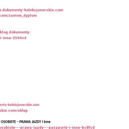
ww.dokumenty-kolekcjonerskie.com
ie.com/zamow_dyplom
//blog.dokumenty-
-i-inne-2599c4
nty-kolekcjonerskie.com
rskie.com/sklep
SOBISTE – PRAWA JAZDY i inne
osobiste---prawa-jazdy---paszporty-i-inne-bc8fcd