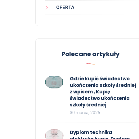
OFERTA
Polecane artykuły
Gdzie kupić świadectwo
ukończenia szkoły średniej
z wpisem , Kupię
świadectwo ukończenia
szkoły średniej
30 marca, 2025
Dyplom technika
elektryka kupię, Dyplom