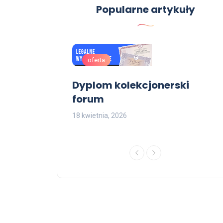
Popularne artykuły
oferta
magistra z
Dyplom kolekcjonerski
 świadectwo
forum
sem
18 kwietnia, 2026
2