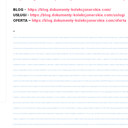
BLOG -
https://blog.dokumenty-kolekcjonerskie.com/
USŁUGI -
https://blog.dokumenty-kolekcjonerskie.com/uslugi
OFERTA –
https://blog.dokumenty-kolekcjonerskie.com/oferta
-
uslugi
uslugi
FRAZY - dokumenty kolekcjonerskie, dokumenty kolekcjonerskie opinie, legalne dokumenty kolekcjonerskie, legalne dokumenty kolekcjonerskie ceny i opinie, dok
dokumenty kolekcjonerskie, dokument kolekcjonerski vs oryginał, dokumenty kolekcjonerskie a prawo, dokumenty kolekcjonerskie prezenty , kolekcjonerski dowód 
dyplom kolekcjonerski
Kupię dyplom m
kolekcjonerska karta pobytu, kolekcjonerskie paszporty, kolekcjonerskie dowody rejestracyjne, Kupno i oferta dokumentów kolekcjonerskich, kupno dokumentów k
do CKE, kupię świadectwo ukończenia liceum z wpisem, gdzie kupić świadectwo ukończenia technikum z wpisem, kupię dyplom licencjata z wpisem do systemu, ile
opinie
wpisem Kupię 
gdzie kupić, kupię dyplom pielęgniarki z wpisem legalny, świadectwo szkoły zawodowej kolekcjonerskie legalne, kupno matury z wpisem forum opinie, kupię maturę,
szkolne z wpis
świadectwo liceum z wpisem, kupię świadectwo maturalne z wpisem CKE, kupię świadectwo maturalne forum, kupić wykształcenie średnie z wpisem, kupić dyplom magist
3 lipca, 2026
doktora, kupię dyplom lekarza, kupić świadectwo ukończenia szkoły średniej, gdzie kupić wykształcenie średnie, ile kosztuje wykształcenie średnie, jak zdobyć wyk
31 lipca, 2026
przez internet, dyplom ukończenia studiów gdzie kupić, dyplom magistra kupię, kupię świadectwo szkolne z wpisem, gdzie kupić świadectwo ukończenia szkoły śre
kolekcjonerskie Uniwersytet Jagielloński, dyplomy kolekcjonerskie Uniwersytet Warszawski, dyplomy kolekcjonerskie Uniwersytet SWPS, dyplomy kolekcjonerski
dyplomy kolekcjonerskie UJ , dyplom kolekcjonerski Uniwersytet SWPS, kupię dyplom Uniwersytet Jagielloński, kupię dyplom uczelni wyższej UJ, dyplomy kolekcjone
ukończenia liceum Uniwersytet Warszawski , legalna matura z wpisem Uniwersytet SWPS , dyplom magistra SGH Warszawa rocznik , kupię dyplom inżyniera Politech
magistra z wpisem Uniwersytet Łódzki , legalne świadectwo szkoły średniej z wpisem Uniwersytet Gdański , kupię dyplom doktora Uniwersytet Wrocławski , dokument
paszporty, dokumenty kolekcjonerskie opinie, legalne dokumenty kolekcjonerskie, kupno dokumentów kolekcjonerskich, dokumenty kolekcjonerskie ranking, dokum
świadectwo ukończenia liceum z wpisem, gdzie kupić świadectwo ukończenia technikum z wpisem, legalna matura z wpisem do CKE i OKE opinie, kupię dyplom licen
ukończenia studiów magisterskich gdzie kupić, kupię dyplom pielęgniarki z wpisem legalny, świadectwo szkoły zawodowej kolekcjonerskie legalne, legalne dokument
matury z wpisem forum opinie, dokumenty kolekcjonerskie, kolekcjonerski dowód osobisty, kolekcjonerskie prawo jazdy, kolekcjonerska karta pobytu, kolekcjon
dokumenty kolekcjonerskie ranking, dokumenty kolekcjonerskie forum, kupię dokument kolekcjonerski, jak rozpoznać dokument kolekcjonerski, wysokiej jakośc