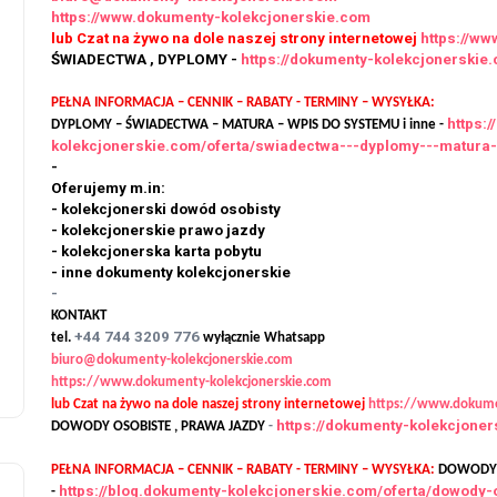
https://www.dokumenty-kolekcjonerskie.com
lub Czat na żywo na dole naszej strony internetowej
https://w
ŚWIADECTWA , DYPLOMY -
https://dokumenty-kolekcjonersk
PEŁNA INFORMACJA – CENNIK – RABATY - TERMINY – WYSYŁKA:
https:
DYPLOMY – ŚWIADECTWA – MATURA – WPIS DO SYSTEMU i inne -
kolekcjonerskie.com/oferta/swiadectwa---dyplomy---matura
-
Oferujemy m.in:
- kolekcjonerski dowód osobisty
- kolekcjonerskie prawo jazdy
- kolekcjonerska karta pobytu
- inne dokumenty kolekcjonerskie
-
KONTAKT
+44 744 3209 776
tel.
wyłącznie Whatsapp
biuro@dokumenty-kolekcjonerskie.com
https://www.dokumenty-kolekcjonerskie.com
lub Czat na żywo na dole naszej strony internetowej
https://www.dokume
https://dokumenty-kolekcjone
DOWODY OSOBISTE , PRAWA JAZDY
-
PEŁNA INFORMACJA – CENNIK – RABATY - TERMINY – WYSYŁKA:
DOWODY O
https://blog.dokumenty-kolekcjonerskie.com/oferta/dowody-
-