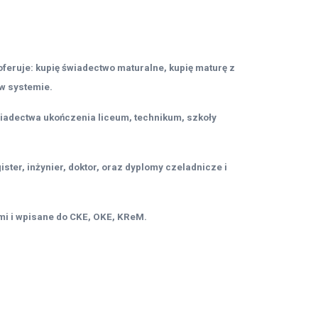
oferuje: kupię świadectwo maturalne, kupię maturę z
w systemie.
iadectwa ukończenia liceum, technikum, szkoły
ster, inżynier, doktor, oraz dyplomy czeladnicze i
i i wpisane do CKE, OKE, KReM.