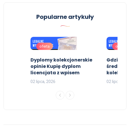
Popularne artykuły
oferta
oferta
Dyplomy kolekcjonerskie
Gdzie kup
opinie Kupię dyplom
średnie 
licencjata z wpisem
kolekcjon
02 lipca, 2026
02 lipca, 202