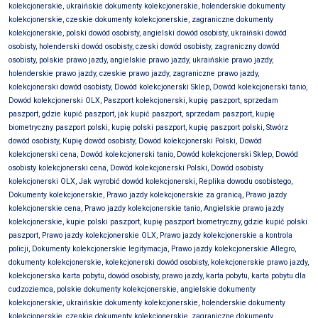
kolekcjonerskie, ukraińskie dokumenty kolekcjonerskie, holenderskie dokumenty
kolekcjonerskie, czeskie dokumenty kolekcjonerskie, zagraniczne dokumenty
kolekcjonerskie, polski dowód osobisty, angielski dowód osobisty, ukraiński dowód
osobisty, holenderski dowód osobisty, czeski dowód osobisty, zagraniczny dowód
osobisty, polskie prawo jazdy, angielskie prawo jazdy, ukraińskie prawo jazdy,
holenderskie prawo jazdy, czeskie prawo jazdy, zagraniczne prawo jazdy,
kolekcjonerski dowód osobisty, Dowód kolekcjonerski Sklep, Dowód kolekcjonerski tanio,
Dowód kolekcjonerski OLX, Paszport kolekcjonerski, kupię paszport, sprzedam
paszport, gdzie kupić paszport, jak kupić paszport, sprzedam paszport, kupię
biometryczny paszport polski, kupię polski paszport, kupię paszport polski, Stwórz
dowód osobisty, Kupię dowód osobisty, Dowód kolekcjonerski Polski, Dowód
kolekcjonerski cena, Dowód kolekcjonerski tanio, Dowód kolekcjonerski Sklep, Dowód
osobisty kolekcjonerski cena, Dowód kolekcjonerski Polski, Dowód osobisty
kolekcjonerski OLX, Jak wyrobić dowód kolekcjonerski, Replika dowodu osobistego,
Dokumenty kolekcjonerskie, Prawo jazdy kolekcjonerskie za granicą, Prawo jazdy
kolekcjonerskie cena, Prawo jazdy kolekcjonerskie tanio, Angielskie prawo jazdy
kolekcjonerskie, kupie polski paszport, kupię paszport biometryczny, gdzie kupić polski
paszport, Prawo jazdy kolekcjonerskie OLX, Prawo jazdy kolekcjonerskie a kontrola
policji, Dokumenty kolekcjonerskie legitymacja, Prawo jazdy kolekcjonerskie Allegro,
dokumenty kolekcjonerskie, kolekcjonerski dowód osobisty, kolekcjonerskie prawo jazdy,
kolekcjonerska karta pobytu, dowód osobisty, prawo jazdy, karta pobytu, karta pobytu dla
cudzoziemca, polskie dokumenty kolekcjonerskie, angielskie dokumenty
kolekcjonerskie, ukraińskie dokumenty kolekcjonerskie, holenderskie dokumenty
kolekcjonerskie, czeskie dokumenty kolekcjonerskie, zagraniczne dokumenty