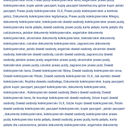
kolekcjonerskie cena, Prawo jazdy kolekcjonerskie tanio, Angielskie prawo jazdy
kolekcjonerskie, kupie polski paszport, kupię paszport biometryczny, gdzie kupić polski
paszport, Prawo jazdy kolekcjonerskie OLX, Prawo jazdy kolekcjonerskie a kontrola
policji, Dokumenty kolekcjonerskie legitymacja, Prawo jazdy kolekcjonerskie Allegro,
dokumenty kolekcjonerskie, kolekcjonerski dowód osobisty, kolekcjonerskie prawo jazdy,
kolekcjonerska karta pobytu, dowód osobisty, prawo jazdy, karta pobytu, karta pobytu dla
cudzoziemca, polskie dokumenty kolekcjonerskie, angielskie dokumenty
kolekcjonerskie, ukraińskie dokumenty kolekcjonerskie, holenderskie dokumenty
kolekcjonerskie, czeskie dokumenty kolekcjonerskie, zagraniczne dokumenty
kolekcjonerskie, polski dowód osobisty, angielski dowód osobisty, ukraiński dowód
osobisty, holenderski dowód osobisty, czeski dowód osobisty, zagraniczny dowód
osobisty, polskie prawo jazdy, angielskie prawo jazdy, ukraińskie prawo jazdy,
holenderskie prawo jazdy, czeskie prawo jazdy, zagraniczne prawo jazd, Dowód
kolekcjonerski tanio, Dowód kolekcjonerski Sklep, Dowód osobisty kolekcjonerski cena,
Dowód kolekcjonerski Polski, Dowód osobisty kolekcjonerski OLX, Jak wyrobić dowód
kolekcjonerski, Replika dowodu osobistego, Dokumenty kolekcjonerskie, kupię paszport,
gdzie kupić paszport, paszport kolekcjonerski, dokumenty kolekcjonerskie,
kolekcjonerskie , Kolekcjonerski dowód osobisty, Stwórz dowód osobisty, Dowód
kolekcjonerski tanio, Ile kosztuje kolekcjonerski dowód osobisty, Gdzie kupić dowód
osobisty, Dowód osobisty kolekcjonerski OLX, Gdzie kupić dowód kolekcjonerski, Polski
dowód osobisty kolekcjonerski, paszport kolekcjonerski, kupie paszport , polski paszport
,
dokumenty kolekcjonerskie, kolekcjonerski dowód osobisty, kolekcjonerskie prawo
jazdy, kolekcjonerska karta pobytu, dowód osobisty, prawo jazdy, karta pobytu, karta
pobytu dla cudzoziemca, polskie dokumenty kolekcjonerskie, angielskie dokumenty