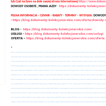
lub Czat na żywo na dole naszej strony internetowej
https://www.dokume
https://dokumenty-kolekcjone
DOWODY OSOBISTE , PRAWA JAZDY
-
PEŁNA INFORMACJA – CENNIK – RABATY - TERMINY – WYSYŁKA:
DOWODY O
https://blog.dokumenty-kolekcjonerskie.com/oferta/dowody-
-
uslugi
uslugi
BLOG -
https://blog.dokumenty-kolekcjonerskie.com/
USŁUGI -
https://blog.dokumenty-kolekcjonerskie.com/uslugi
OFERTA –
https://blog.dokumenty-kolekcjonerskie.com/oferta
Kupię dyplom m
Średnie wykształcenie w 7
wpisem
-
dni
FRAZY - dokumenty kolekcjonerskie, dokumenty kolekcjonerskie opinie, legalne dokumenty kolekcjonerskie, legalne dokumenty kolekcjonerskie ceny i opinie, dok
26 sierpnia, 2025
1 sierpnia, 2025
dokumenty kolekcjonerskie, dokument kolekcjonerski vs oryginał, dokumenty kolekcjonerskie a prawo, dokumenty kolekcjonerskie prezenty , kolekcjonerski dowód 
kolekcjonerska karta pobytu, kolekcjonerskie paszporty, kolekcjonerskie dowody rejestracyjne, Kupno i oferta dokumentów kolekcjonerskich, kupno dokumentów k
do CKE, kupię świadectwo ukończenia liceum z wpisem, gdzie kupić świadectwo ukończenia technikum z wpisem, kupię dyplom licencjata z wpisem do systemu, ile
gdzie kupić, kupię dyplom pielęgniarki z wpisem legalny, świadectwo szkoły zawodowej kolekcjonerskie legalne, kupno matury z wpisem forum opinie, kupię maturę,
świadectwo liceum z wpisem, kupię świadectwo maturalne z wpisem CKE, kupię świadectwo maturalne forum, kupić wykształcenie średnie z wpisem, kupić dyplom magist
doktora, kupię dyplom lekarza, kupić świadectwo ukończenia szkoły średniej, gdzie kupić wykształcenie średnie, ile kosztuje wykształcenie średnie, jak zdobyć wyk
przez internet, dyplom ukończenia studiów gdzie kupić, dyplom magistra kupię, kupię świadectwo szkolne z wpisem, gdzie kupić świadectwo ukończenia szkoły śre
kolekcjonerskie Uniwersytet Jagielloński, dyplomy kolekcjonerskie Uniwersytet Warszawski, dyplomy kolekcjonerskie Uniwersytet SWPS, dyplomy kolekcjonerski
dyplomy kolekcjonerskie UJ , dyplom kolekcjonerski Uniwersytet SWPS, kupię dyplom Uniwersytet Jagielloński, kupię dyplom uczelni wyższej UJ, dyplomy kolekcjone
ukończenia liceum Uniwersytet Warszawski , legalna matura z wpisem Uniwersytet SWPS , dyplom magistra SGH Warszawa rocznik , kupię dyplom inżyniera Politech
magistra z wpisem Uniwersytet Łódzki , legalne świadectwo szkoły średniej z wpisem Uniwersytet Gdański , kupię dyplom doktora Uniwersytet Wrocławski , dokument