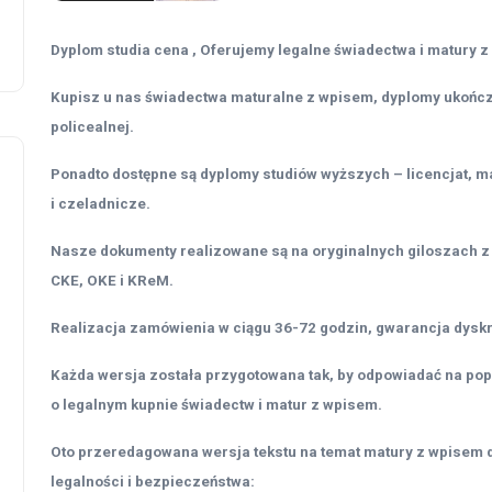
Dyplom studia cena , Oferujemy legalne świadectwa i matury z
Kupisz u nas świadectwa maturalne z wpisem, dyplomy ukończe
policealnej.
Ponadto dostępne są dyplomy studiów wyższych – licencjat, ma
i czeladnicze.
Nasze dokumenty realizowane są na oryginalnych giloszach 
CKE, OKE i KReM.
Realizacja zamówienia w ciągu 36-72 godzin, gwarancja dyskr
Każda wersja została przygotowana tak, by odpowiadać na pop
o legalnym kupnie świadectw i matur z wpisem.
Oto przeredagowana wersja tekstu na temat matury z wpisem d
legalności i bezpieczeństwa: