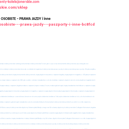
nty-kolekcjonerskie.com
rskie.com/sklep
SOBISTE – PRAWA JAZDY i inne
osobiste---prawa-jazdy---paszporty-i-inne-bc8fcd
oferta
agistra z
Kup dowód osobisty, Kup
prawo jazdy, Kupie dowód
osobisty, Kupie prawo jazdy
umenty kolekcjonerskie ranking, dokumenty kolekcjonerskie forum, jak rozpoznać dokument kolekcjonerski, wysokiej jakości
osobisty, kolekcjonerskie dowody osobiste do kupienia, kolekcjonerskie prawo jazdy, kolekcjonerskie prawo jazdy oficjalna replika,
11 lutego, 2026
olekcjonerskich, kupię dokument kolekcjonerski , kupię dyplom inżyniera z wpisem legalny, kupię dyplom magistra z oficjalnym wpisem
 kosztuje matura z wpisem do CKE, jak szybko zdobyć świadectwo szkoły średniej z wpisem, dyplom ukończenia studiów magisterskich
 kupię maturę z wpisem, legalna matura z wpisem, kupno matury forum, matura gdzie kupić, kupię świadectwo technikum z wpisem, kupię
ra, kupię dyplom inżyniera, kupię dyplom magistra z wpisem, kupię dyplom licencjata, kupię dyplom licencjata z wpisem, kupię dyplom
ształcenie średnie po zawodówce, liceum w rok cena, wykształcenie średnie w 7 dni, wykształcenie średnie w rok, szkoła średnia w rok
dniej z wpisem, gdzie kupić świadectwo ukończenia technikum, Dokumenty kolekcjonerskie polskich uczelni i roczniki , dyplomy
e SGH Warszawa, kolekcjonerskie dyplomy Uniwersytetu Medycznego we Wrocławiu, dyplomy kolekcjonerskie Collegium Humanum, legalne
rskie polskich uczelni wyższych, fałszywe dyplomy Uniwersytet Warszawski, kupię dyplom Uniwersytet Jagielloński , kupię świadectwo
nika Warszawska , kupię świadectwo matury Uniwersytet Medyczny Wrocław , dyplom licencjata Collegium Humanum rocznik , kupię dyplom
y kolekcjonerskie, kolekcjonerski dowód osobisty, kolekcjonerskie prawo jazdy, kolekcjonerska karta pobytu, kolekcjonerskie