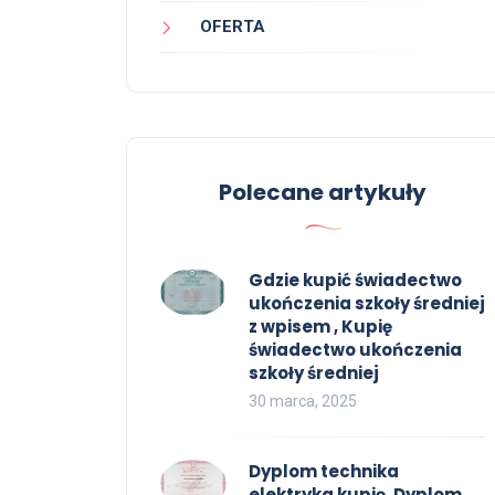
OFERTA
Polecane artykuły
Gdzie kupić świadectwo
ukończenia szkoły średniej
z wpisem , Kupię
świadectwo ukończenia
szkoły średniej
30 marca, 2025
Dyplom technika
elektryka kupię, Dyplom