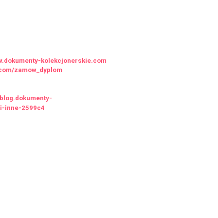
ww.dokumenty-kolekcjonerskie.com
ie.com/zamow_dyplom
//blog.dokumenty-
-i-inne-2599c4