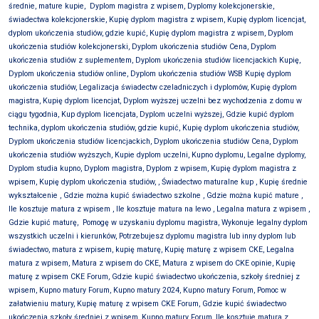
średnie, mature kupie, Dyplom magistra z wpisem, Dyplomy kolekcjonerskie,
świadectwa kolekcjonerskie, Kupię dyplom magistra z wpisem, Kupię dyplom licencjat,
dyplom ukończenia studiów, gdzie kupić, Kupię dyplom magistra z wpisem, Dyplom
ukończenia studiów kolekcjonerski, Dyplom ukończenia studiów Cena, Dyplom
ukończenia studiów z suplementem, Dyplom ukończenia studiów licencjackich Kupię,
Dyplom ukończenia studiów online, Dyplom ukończenia studiów WSB Kupię dyplom
ukończenia studiów, Legalizacja świadectw czeladniczych i dyplomów, Kupię dyplom
magistra, Kupię dyplom licencjat, Dyplom wyższej uczelni bez wychodzenia z domu w
ciągu tygodnia, Kup dyplom licencjata, Dyplom uczelni wyższej, Gdzie kupić dyplom
technika, dyplom ukończenia studiów, gdzie kupić, Kupię dyplom ukończenia studiów,
Dyplom ukończenia studiów licencjackich, Dyplom ukończenia studiów Cena, Dyplom
ukończenia studiów wyższych, Kupie dyplom uczelni, Kupno dyplomu, Legalne dyplomy,
Dyplom studia kupno, Dyplom magistra, Dyplom z wpisem, Kupię dyplom magistra z
wpisem, Kupię dyplom ukończenia studiów, , Świadectwo maturalne kup , Kupię średnie
wykształcenie , Gdzie można kupić świadectwo szkolne , Gdzie można kupić mature ,
Ile kosztuje matura z wpisem , Ile kosztuje matura na lewo , Legalna matura z wpisem ,
Gdzie kupić maturę,
Pomogę w uzyskaniu dyplomu magistra, Wykonuje legalny dyplom
wszystkich uczelni i kierunków, Potrzebujesz dyplomu magistra lub inny dyplom lub
świadectwo,
matura z wpisem, kupię maturę, Kupię maturę z wpisem CKE, Legalna
matura z wpisem, Matura z wpisem do CKE, Matura z wpisem do CKE opinie, Kupię
maturę z wpisem CKE Forum, Gdzie kupić świadectwo ukończenia, szkoły średniej z
wpisem, Kupno matury Forum, Kupno matury 2024, Kupno matury Forum, Pomoc w
załatwieniu matury, Kupię maturę z wpisem CKE Forum, Gdzie kupić świadectwo
ukończenia szkoły średniej z wpisem, Kupno matury Forum, Ile kosztuje matura z