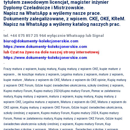
tytułem zawodowym licencjat, magister inżynier
Dyplomy Czeladnicze i Mistrzowskie.
Napisz na WhatsApp a wyślemy nasze prace.
Dokumenty zalegalizowane, z wpisem. CKE, OKE, KReM.
Napisz na WhatsApp a wyślemy katalog naszych prac.
-
tel. +44 075 857 25 964 wyłącznie Whatsapp lub Signal
biuro@dokumenty-kolekcjonerskie.com
https://www.dokumenty-kolekcjonerskie.com
lub Czat na żywo na dole naszej strony internetowej
https://www.dokumenty-kolekcjonerskie.com
-
Frazy matura z wpisem, kupię maturę, Kupię maturę z wpisem CKE, kupie mature z
wpisem ,
ile kosztuje matura z wpisem, Legalna matura z wpisem, mature z wpisem,
kupie mature , Matura z wpisem do CKE, Matura z wpisem do CKE opinie, Kupię maturę
z wpisem CKE Forum, Gdzie kupić świadectwo ukończenia, szkoły średniej z wpisem,
Kupno matury Forum, Kupno matury 2024,Kupno matury Forum, Pomoc w załatwieniu
matury, Kupię maturę z wpisem, matura z wpisem, kupię maturę, Kupię maturę z
wpisem CKE, Legalna matura z wpisem, Matura z wpisem do CKE, Matura z wpisem do
CKE opinie, Kupię maturę z wpisem CKE Forum, Gdzie kupić świadectwo ukończenia,
szkoły średniej z wpisem, Kupno matury Forum, Kupno matury 2024, Kupno matury
Forum, Pomoc w załatwieniu matury, Kupię maturę z wpisem CKE Forum, Gdzie kupić
świadectwo ukończenia szkoły średniej z wpisem, Kupno matury Forum,
Kup
świadectwo szkolne z wpisem , Mature z wpisem , Świadectwo szkolne z wpisem,