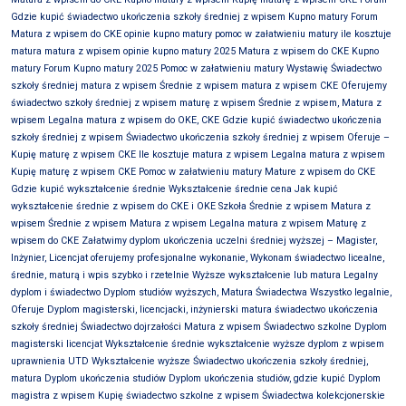
Gdzie kupić świadectwo ukończenia szkoły średniej z wpisem Kupno matury Forum
Matura z wpisem do CKE opinie kupno matury pomoc w załatwieniu matury ile kosztuje
matura matura z wpisem opinie kupno matury 2025 Matura z wpisem do CKE Kupno
matury Forum Kupno matury 2025 Pomoc w załatwieniu matury Wystawię Świadectwo
szkoły średniej matura z wpisem Średnie z wpisem matura z wpisem CKE Oferujemy
świadectwo szkoły średniej z wpisem maturę z wpisem Średnie z wpisem, Matura z
wpisem Legalna matura z wpisem do OKE, CKE Gdzie kupić świadectwo ukończenia
szkoły średniej z wpisem Świadectwo ukończenia szkoły średniej z wpisem Oferuje –
Kupię maturę z wpisem CKE Ile kosztuje matura z wpisem Legalna matura z wpisem
Kupię maturę z wpisem CKE Pomoc w załatwieniu matury Mature z wpisem do CKE
Gdzie kupić wykształcenie średnie Wykształcenie średnie cena Jak kupić
wykształcenie średnie z wpisem do CKE i OKE Szkoła Średnie z wpisem Matura z
wpisem Średnie z wpisem Matura z wpisem Legalna matura z wpisem Maturę z
wpisem do CKE Załatwimy dyplom ukończenia uczelni średniej wyższej – Magister,
Inżynier, Licencjat oferujemy profesjonalne wykonanie, Wykonam świadectwo licealne,
średnie, maturą i wpis szybko i rzetelnie Wyższe wykształcenie lub matura Legalny
dyplom i świadectwo Dyplom studiów wyższych, Matura Świadectwa Wszystko legalnie,
Oferuje Dyplom magisterski, licencjacki, inżynierski matura świadectwo ukończenia
szkoły średniej Świadectwo dojrzałości Matura z wpisem Świadectwo szkolne Dyplom
magisterski licencjat Wykształcenie średnie wykształcenie wyższe dyplom z wpisem
uprawnienia UTD Wykształcenie wyższe Świadectwo ukończenia szkoły średniej,
matura Dyplom ukończenia studiów Dyplom ukończenia studiów, gdzie kupić Dyplom
magistra z wpisem Kupię świadectwo szkolne z wpisem Świadectwa kolekcjonerskie