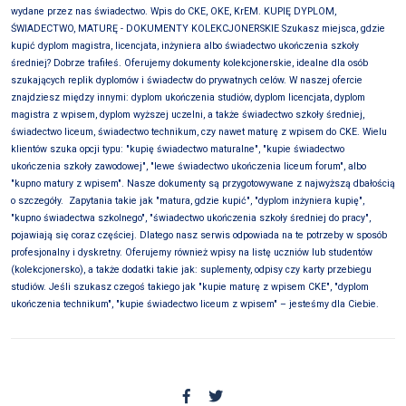
wydane przez nas świadectwo. Wpis do CKE, OKE, KrEM. KUPIĘ DYPLOM,
ŚWIADECTWO, MATURĘ - DOKUMENTY KOLEKCJONERSKIE Szukasz miejsca, gdzie
kupić dyplom magistra, licencjata, inżyniera albo świadectwo ukończenia szkoły
średniej? Dobrze trafiłeś. Oferujemy dokumenty kolekcjonerskie, idealne dla osób
szukających replik dyplomów i świadectw do prywatnych celów. W naszej ofercie
znajdziesz między innymi: dyplom ukończenia studiów, dyplom licencjata, dyplom
magistra z wpisem, dyplom wyższej uczelni, a także świadectwo szkoły średniej,
świadectwo liceum, świadectwo technikum, czy nawet maturę z wpisem do CKE. Wielu
klientów szuka opcji typu: "kupię świadectwo maturalne", "kupie świadectwo
ukończenia szkoły zawodowej", "lewe świadectwo ukończenia liceum forum", albo
"kupno matury z wpisem". Nasze dokumenty są przygotowywane z najwyższą dbałością
o szczegóły.
Zapytania takie jak "matura, gdzie kupić", "dyplom inżyniera kupię",
"kupno świadectwa szkolnego", "świadectwo ukończenia szkoły średniej do pracy",
pojawiają się coraz częściej. Dlatego nasz serwis odpowiada na te potrzeby w sposób
profesjonalny i dyskretny. Oferujemy również wpisy na listę uczniów lub studentów
(kolekcjonersko), a także dodatki takie jak: suplementy, odpisy czy karty przebiegu
studiów. Jeśli szukasz czegoś takiego jak "kupie maturę z wpisem CKE", "dyplom
ukończenia technikum", "kupie świadectwo liceum z wpisem" – jesteśmy dla Ciebie.