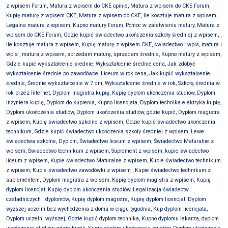
z wpisem Forum, Matura z wpisem do CKE opinie, Matura z wpisem do CKE Forum,
Kupię maturę z wpisem CKE, Matura z wpisem do CKE, Ile kosztuje matura z wpisem,
Legalna matura z wpisem, Kupno matury Forum, Pomoc w załatwieniu matury, Matura z
wpisem do CKE Forum, Gdzie kupić świadectwo ukończenia szkoły średniej z wpisem, ,
Ile kosztuje matura z wpisem, Kupię maturę z wpisem CKE, świadectwo i wpis, matura i
wpis , matura z wpisem, sprzedam maturę, sprzedam średnie, Kupno matury z wpisem,
Gdzie kupić wykształcenie średnie, Wykształcenie średnie cena, Jak zdobyć
wykształcenie średnie po zawodówce, Liceum w rok cena, Jak kupić wykształcenie
średnie, Średnie wykształcenie w 7 dni, Wykształcenie średnie w rok, Szkołą średnia w
rok przez Internet, Dyplom magistra kupię, Kupię dyplom ukończenia studiów, Dyplom
inżyniera kupię, Dyplom do kupienia, Kupno licencjata, Dyplom technika elektryka kupię,
Dyplom ukończenia studiów, Dyplom ukończenia studiów, gdzie kupić, Dyplom magistra
z wpisem, Kupię świadectwo szkolne z wpisem, Gdzie kupić świadectwo ukończenia
technikum, Gdzie kupić świadectwo ukończenia szkoły średniej z wpisem, Lewe
świadectwa szkolne, Dyplom, Świadectwo liceum z wpisem, Świadectwo Maturalne z
wpisem, Świadectwo technikum z wpisem, Suplement z wpisem, kupie świadectwo
liceum z wpisem, Kupie świadectwo Maturalne z wpisem, Kupie świadectwo technikum
z wpisem, Kupie świadectwo zawodówki z wpisem , Kupie świadectwo technikum z
suplementem, Dyplom magistra z wpisem, Kupię dyplom magistra z wpisem, Kupię
dyplom licencjat, Kupię dyplom ukończenia studiów, Legalizacja świadectw
czeladniczych i dyplomów, Kupię dyplom magistra, Kupię dyplom licencjat, Dyplom
wyższej uczelni bez wychodzenia z domu w ciągu tygodnia, Kup dyplom licencjata,
Dyplom uczelni wyższej, Gdzie kupić dyplom technika, Kupno dyplomu lekarza, dyplom