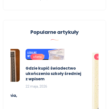
Popularne artykuły
oferta
uslugi
Gdzie kupić świadectwo
ukończenia szkoły średniej
z wpisem
22 maja, 2026
ia
stopnia,
jat,