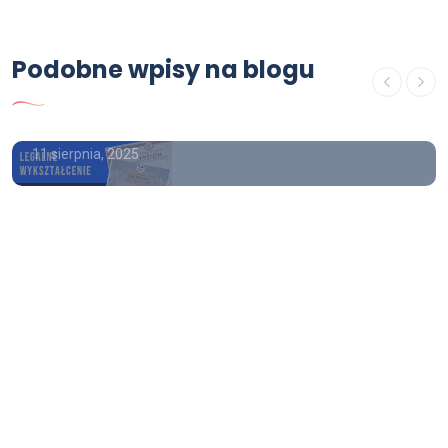
Podobne wpisy na blogu
OFERTA
Dyplom licencjat, gdzie kupić
11 sierpnia, 2025