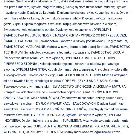
średnie, Średnie wykształcenie w 7dni, Wykształcenie średnie w rok, Szkołą średnia w
rok przez Internet, Dyplom magistra kupię, Kupię dyplom ukończenia studiów, Dyplom
inżyniera kupię, Dyplom do kupienia, Dyplomy kolekcjonerskie, Kupno licencjata, Dyplom
technika elektryka kupię, Dyplom ukończenia studiów, Dyplom ukończenia studiów,
gdzie kupić, Dyplom magistra z wpisem, Kupię świadectwo szkolne z wpisem,
Świadectwa kolekcjonerskie opinie, Dyplomy kolekcjonerskie ,
DYPLOMY I
ŚWIADECTWA KOLEKCJONERSKIE NASZA OFERTA - WYBIERZ CO POTRZEBUJESZ!,
ŚWIADECTWO SZKOLNE, Świadectwo ukończenia szkoły podstawowej lub gimnazjum,
ŚWIADECTWO MATURALNE, Matura w nowej formule lub starej formule, ŚWIADECTWO
TECHNIKUM, Świadectwo ukończenia technikum z wpisem, ŚWIADECTWO LICEUM,
Świadectwo ukończenia liceum z wpisem, DYPLOM UKOŃCZENIA STUDIÓW
PIERWSZEGO STOPNIA , Kolekcjonerski dyplom ukończenia studiów pierwszego
stopnia, DYPLOM MAGISTRA, Kup dyplom magistra z wpisem, Przygotujemy odpis dla
Twojego dyplomu kolekcjonerskiego, KARTA PRZEBIEGU STUDIÓW, Możesz otrzymać
od nas również kartę przebiegu studiów, ODPIS W JĘZYKU ANGIELSKIM, Odpis
Twojego dyplomu w j. angielskim, ŚWIADECTWO UKOŃCZENIA LICEUM + MATURA,
Komplet świadectwo licealne + świadectwo dojrzałości (matura), ŚWIADECTWO
SZKOŁY ZAWODOWEJ / BRANŻOWEJ, Świadectwo ukończenia szkoły zasadniczej
zawodowej z wpisem, DYPLOM KWALIFIKACJI ZAWODOWYCH, Dyplom kwalifikacji
zawodowej z wpisem, DYPLOM UKOŃCZENIA STUDIÓW, Dowolny dyplom ukończenia
studiów z wpisem, DYPLOM LICENCJATA, Dyplom licencjata z wpisem, DYPLOM
INŻYNIERA, Dyplom inżyniera z wpisem, SUPLEMENT, Możliwość wydania suplementu
do Twojego dyplomu, SUPLEMENT W JĘZYKU ANGIELSKIM (DIPLOMA SUPPLEMENT),
WPIS NA LISTĘ UCZNIÓW / STUDENTÓW Mamy możliwość zalegalizować każde