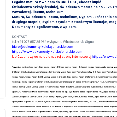
Legalna matura z wpisem do CKE i OKE, chcesz kupić -
Świadectwo szkoły średniej, świadectwo maturalne do 2025 z
zawodowej, liceum, technikum
Matura, Świadectwo liceum, technikum, Dyplom ukończenia st
drugiego stopnia, dyplom z tytułem zawodowym licencjat, magi
Dokumenty zalegalizowane, z wpisem.
-
KONTAKT
tel. +44 075 857 25 964 wyłącznie Whatsapp lub Signal
biuro@dokumenty-kolekcjonerskie.com
https://www.dokumenty-kolekcjonerskie.com
lub Czat na żywo na dole naszej strony internetowej
https://www.do
-
Frazy matura z wpisem, kupię maturę, Kupię maturę z wpisem CKE, kupie mature z wpisem ,
ile kosztuje matura z wpisem, Legalna matura z wp
CKE Forum, Gdzie kupić świadectwo ukończenia, szkoły średniej z wpisem, Kupno matury Forum, Kupno matury 2024,Kupno matury Forum, Pomoc 
matura z wpisem, Matura z wpisem do CKE, Matura z wpisem do CKE opinie, Kupię maturę z wpisem CKE Forum, Gdzie kupić świadectwo ukończe
matury, Kupię maturę z wpisem CKE Forum, Gdzie kupić świadectwo ukończenia szkoły średniej z wpisem, Kupno matury Forum,
Kup świadectwo 
kosztuje matura z wpisem, Matura z wpisem do rejestru matura z wpisem do systemu, Świadectwo szkolne z wpisem, matura z wpisem, mature 
wpisem CKE, Pomoc w załatwieniu matury Matura z wpisem do CKE, Jak kupić wykształcenie średnie z wpisem do CKE i OKE, Legalna matura z
Świadectwo dojrzałości Matura z wpisem, Oferuje maturę z wpisem, Dyplom liceum, technikum, matura z wpisem, Legalna matura z wpisem, matur
wpisem, Matura z wpisem OKE, CKE, KReM, Wystawię Świadectwo szkoły średniej, mature z wpisem OKE, CKE, KReM, Oferujemy świadectwo szko
Świadectwo ukończenia szkoły średniej z wpisem, Ile kosztuje matura z wpisem, Gdzie kupić świadectwo ukończenia szkoły średniej z wpisem
kosztuje matura z wpisem , matura z wpisem, średnie z wpisem, kupię maturę, kupie średnie , Gdzie kupić świadectwo ukończenia szkoły średnie
świadectwo ukończenia liceum Forum, Jak kupić wykształcenie średnie, Gdzie kupić świadectwo ukończenia szkoły średniej z wpisem Forum, L