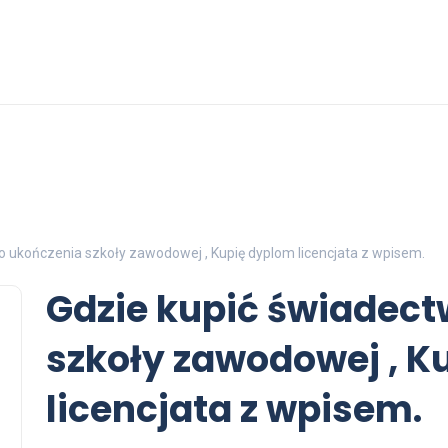
o ukończenia szkoły zawodowej , Kupię dyplom licencjata z wpisem.
Gdzie kupić świadec
szkoły zawodowej , K
licencjata z wpisem.