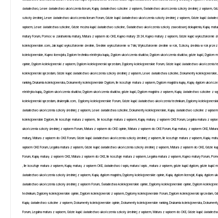
świadectwo, Lewe świadectwo ukończenia liceum, Kupię świadectwo szkolne z wpisem, Świadectwo ukończenia szkoły średniej z wpisem, Gdz
szkoły średniej, Lewe świadectwo ukończenia liceum Forum, Gdzie kupić świadectwo ukończenia szkoły średniej z wpisem, Gdzie kupić świa
wpisem, Lewe świadectwa szkolne, Gdzie można kupić świadectwo szkolne, Świadectwo ukończenia szkoły zawodowej dokupienia, Kupię maturę
matury Forum, Pomoc w załatwieniu matury, Matura z wpisem do CKE, Kupno matury 2024, Kupno matury z wpisem, Gdzie kupić wykształcenie ś
kolekcjonerskie.com, Jak kupić wykształcenie średnie, Średnie wykształcenie w 7dni, Wykształcenie średnie w rok, Szkołą średnia w rok przez I
kolekcjonerskie, Kupno licencjata, Dyplom technika elektryka kupię, Dyplom ukończenia studiów, Dyplom ukończenia studiów, gdzie kupić, Dyplom
uslugi
oferta
opinie, Dyplom kolekcjonerski z wpisem, Dyplom kolekcjonerski sprzedam, Dyplomy kolekcjonerskie Forum, Gdzie kupić świadectwo ukończenia te
kolekcjonerski sprzedam, Gdzie kupić świadectwo ukończenia szkoły średniej z wpisem, Lewe świadectwa szkolne, Dokumenty kolekcjonerskie,
Dyplom z wpisem opinie
ranking, Drukarnia kolekcjonerska, Dokumenty kolekcjonerskie Dyplom, Ile kosztuje matura z wpisem, Dyplom magistra kupię, Kupię dyplom ukończeni
elektryka kupię, Dyplom ukończenia studiów, Dyplom ukończenia studiów, gdzie kupić, Dyplom magistra z wpisem, Kupię świadectwo szkolne z wp
0 kwietnia, 2026
kolekcjonerski sprzedam, drukreplik.com,
Dyplomy kolekcjonerskie Forum, Gdzie kupić świadectwo ukończenia technikum, Dyplomy kolekcjonerskie
świadectwo ukończenia szkoły średniej z wpisem, Lewe świadectwa szkolne, Dokumenty kolekcjonerskie, Kupię świadectwo szkolne z wpisem, D
kolekcjonerskie Dyplom, Ile kosztuje matura z wpisem,
Ile kosztuje matura z wpisem, Kupię maturę z wpisem CKE Forum, Legalna matura z wpis
ukończenia szkoły średniej z wpisem Forum, Matura z wpisem do CKE opinie, Matura z wpisem do CKE Forum, Kup maturę z wpisem CKE, Matura
matury, Matura z wpisem do CKE Forum, Gdzie kupić świadectwo ukończenia szkoły średniej z wpisem, Ile kosztuje matura z wpisem, Kupię matur
wpisem CKE Forum, Legalna matura z wpisem, Gdzie kupić świadectwo ukończenia szkoły średniej z wpisem, Matura z wpisem do CKE, Gdzie ku
Forum, Kupię maturę z wpisem CKE, Matura z wpisem do CKE, Ile kosztuje matura z wpisem, Legalna matura z wpisem, Kupno matury Forum, Pom
, Ile kosztuje matura z wpisem, Kupię maturę z wpisem CKE, świadectwo i wpis, matura i wpis , matura z wpisem, gdzie kupić dyplom, gdzie kup
świadectwo ukończenia szkoły średniej z wpisem, Kupię dyplom magistra, Dyplomy kolekcjonerskie opinie, Kupię dyplom licencjat, Kupię dyplom
Gdzie kupić ma
świadectwo ukończenia szkoły średniej z wpisem Forum, Świadectwa kolekcjonerskie opinie, Dyplomy kolekcjonerskie opinie, Dyplom kolekcjon
technikum, Dyplomy kolekcjonerskie opinie, Dyplom kolekcjonerski z wpisem, Dyplomy kolekcjonerskie Forum, Dyplom kolekcjonerski sprzedam, 
z wpisem do CK
Kupię świadectwo szkolne z wpisem, Dokumenty kolekcjonerskie opinie, Dokumenty kolekcjonerskie ranking, Drukarnia kolekcjonerska, Dokumenty
dyplom licencj
Forum, Legalna matura z wpisem, Gdzie kupić świadectwo ukończenia szkoły średniej z wpisem, Matura z wpisem do CKE, Gdzie kupić świadect