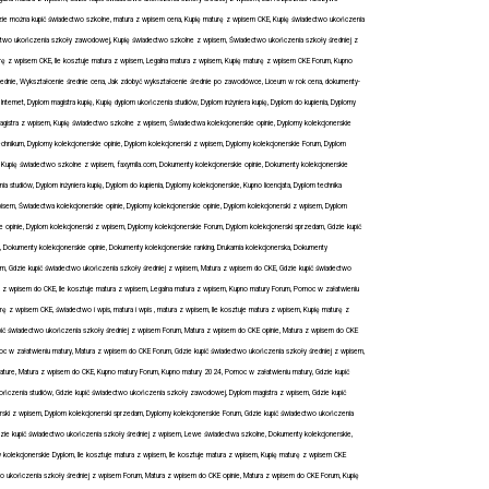
ie można kupić świadectwo szkolne, matura z wpisem cena, Kupię maturę z wpisem CKE, Kupię świadectwo ukończenia
dectwo ukończenia szkoły zawodowej, Kupię świadectwo szkolne z wpisem, Świadectwo ukończenia szkoły średniej z
 z wpisem CKE, Ile kosztuje matura z wpisem, Legalna matura z wpisem, Kupię maturę z wpisem CKE Forum, Kupno
rednie, Wykształcenie średnie cena, Jak zdobyć wykształcenie średnie po zawodówce, Liceum w rok cena, dokumenty-
nternet, Dyplom magistra kupię, Kupię dyplom ukończenia studiów, Dyplom inżyniera kupię, Dyplom do kupienia, Dyplomy
 magistra z wpisem, Kupię świadectwo szkolne z wpisem, Świadectwa kolekcjonerskie opinie, Dyplomy kolekcjonerskie
oferta
chnikum, Dyplomy kolekcjonerskie opinie, Dyplom kolekcjonerski z wpisem, Dyplomy kolekcjonerskie Forum, Dyplom
 Kupię świadectwo szkolne z wpisem, faxymila.com, Dokumenty kolekcjonerskie opinie, Dokumenty kolekcjonerskie
Kup dyplom magistra,
a studiów, Dyplom inżyniera kupię, Dyplom do kupienia, Dyplomy kolekcjonerskie, Kupno licencjata, Dyplom technika
isem, Świadectwa kolekcjonerskie opinie, Dyplomy kolekcjonerskie opinie, Dyplom kolekcjonerski z wpisem, Dyplom
Kupię dyplom magistra
 opinie, Dyplom kolekcjonerski z wpisem, Dyplomy kolekcjonerskie Forum, Dyplom kolekcjonerski sprzedam, Gdzie kupić
okumenty kolekcjonerskie opinie, Dokumenty kolekcjonerskie ranking, Drukarnia kolekcjonerska, Dokumenty
01 lutego, 2026
em, Gdzie kupić świadectwo ukończenia szkoły średniej z wpisem, Matura z wpisem do CKE, Gdzie kupić świadectwo
 z wpisem do CKE, Ile kosztuje matura z wpisem, Legalna matura z wpisem, Kupno matury Forum, Pomoc w załatwieniu
ę z wpisem CKE, świadectwo i wpis, matura i wpis , matura z wpisem, Ile kosztuje matura z wpisem, Kupię maturę z
pić świadectwo ukończenia szkoły średniej z wpisem Forum, Matura z wpisem do CKE opinie, Matura z wpisem do CKE
oc w załatwieniu matury, Matura z wpisem do CKE Forum, Gdzie kupić świadectwo ukończenia szkoły średniej z wpisem,
ić mature, Matura z wpisem do CKE, Kupno matury Forum, Kupno matury 2024, Pomoc w załatwieniu matury, Gdzie kupić
 ukończenia studiów, Gdzie kupić świadectwo ukończenia szkoły zawodowej, Dyplom magistra z wpisem, Gdzie kupić
turę Matura
erski z wpisem, Dyplom kolekcjonerski sprzedam, Dyplomy kolekcjonerskie Forum, Gdzie kupić świadectwo ukończenia
Gdzie kupić świadectwo ukończenia szkoły średniej z wpisem, Lewe świadectwa szkolne, Dokumenty kolekcjonerskie,
E Kupię
 kolekcjonerskie Dyplom, Ile kosztuje matura z wpisem, Ile kosztuje matura z wpisem, Kupię maturę z wpisem CKE
at
wo ukończenia szkoły średniej z wpisem Forum, Matura z wpisem do CKE opinie, Matura z wpisem do CKE Forum, Kupię