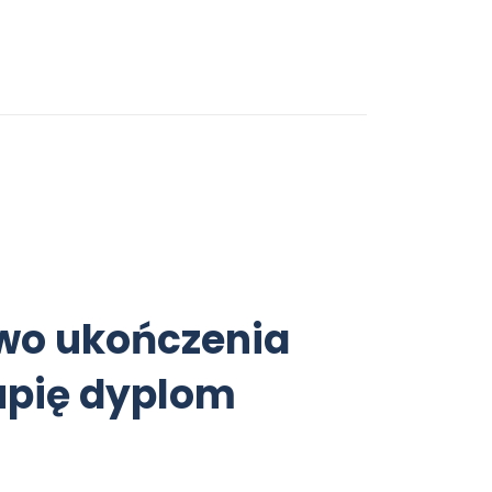
two ukończenia
upię dyplom