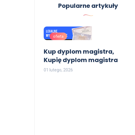
Popularne artykuły
oferta
Kup dyplom magistra,
Kupię dyplom magistra
3
01 lutego, 2026
aturę Matura
KE Kupię
jat