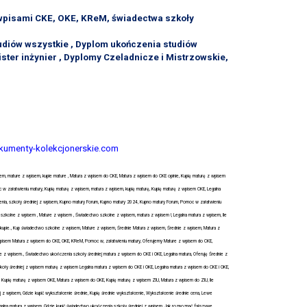
 wpisami CKE, OKE, KReM, świadectwa szkoły
udiów wszystkie , Dyplom ukończenia studiów
ster inżynier , Dyplomy Czeladnicze i Mistrzowskie,
kumenty-kolekcjonerskie.com
isem, mature z wpisem, kupie mature , Matura z wpisem do CKE, Matura z wpisem do CKE opinie, Kupię maturę z wpisem
w załatwieniu matury, Kupię maturę z wpisem, matura z wpisem, kupię maturę, Kupię maturę z wpisem CKE, Legalna
nia, szkoły średniej z wpisem, Kupno matury Forum, Kupno matury 2024, Kupno matury Forum, Pomoc w załatwieniu
szkolne z wpisem , Mature z wpisem , Świadectwo szkolne z wpisem, matura z wpisem !, Legalna matura z wpisem, Ile
kupie., Kup świadectwo szkolne z wpisem, Mature z wpisem, Średnie Matura z wpisem, Średnie z wpisem, Matura z
 wpisem Matura z wpisem do CKE, OKE, KReM, Pomoc w, załatwieniu matury, Oferujemy Mature z wpisem do CKE,
e z wpisem., Świadectwo ukończenia szkoły średniej matura z wpisem do CKE i OKE, Legalna matura, Oferuję Średnie z
ły średniej z wpisem maturę z wpisem Legalna matura z wpisem do CKE i OKE, Legalna matura z wpisem do CKE i OKE,
, Kupię maturę z wpisem OKE, Matura z wpisem do OKE, Kupię maturę z wpisem ZIU, Matura z wpisem do ZIU, Ile
j z wpisem, Gdzie kupić wykształcenie średnie, Kupię średnie wykształcenie, Wykształcenie średnie cena, Lewe
egalna matura z wpisem, Gdzie kupić świadectwo ukończenia szkoły średniej z wpisem, Jak rozpoznać fałszywe