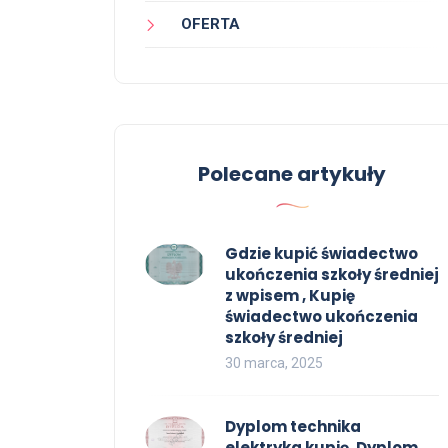
OFERTA
Polecane artykuły
Gdzie kupić świadectwo
ukończenia szkoły średniej
z wpisem , Kupię
świadectwo ukończenia
szkoły średniej
30 marca, 2025
Dyplom technika
elektryka kupię, Dyplom