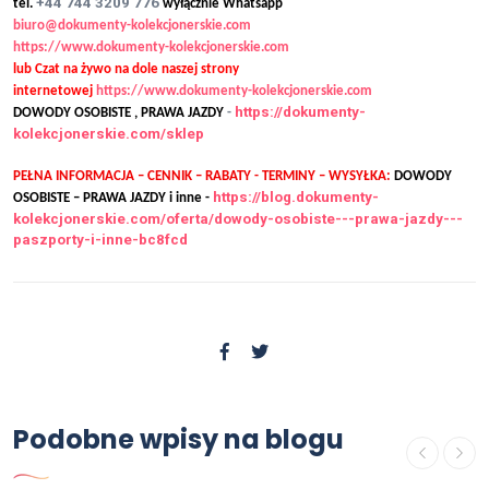
+44 744 3209 776
tel.
wyłącznie Whatsapp
biuro@dokumenty-kolekcjonerskie.com
https://www.dokumenty-kolekcjonerskie.com
lub Czat na żywo na dole naszej strony
internetowej
https://www.dokumenty-kolekcjonerskie.com
https://dokumenty-
DOWODY OSOBISTE , PRAWA JAZDY
-
kolekcjonerskie.com/sklep
PEŁNA INFORMACJA – CENNIK – RABATY - TERMINY – WYSYŁKA:
DOWODY
https://blog.dokumenty-
OSOBISTE – PRAWA JAZDY i inne -
kolekcjonerskie.com/oferta/dowody-osobiste---prawa-jazdy---
paszporty-i-inne-bc8fcd
Podobne wpisy na blogu
OFERTA
Kup dyplom technika Warszawa