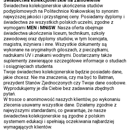
Świadectwa kolekcjonerskie na zamówienie
Świadectwa kolekcjonerskie ukończenia studiów
podyplomowych na Politechnice Krakowskiej to synonim
najwyższej jakości i przystępnej ceny. Posiadamy dyplomy i
świadectwa ze wszystkich polskich uczelni, zgodne z
wymogami
MEN
i
MNiSW
. Nasza oferta obejmuje
świadectwa ukończenia liceum, technikum, szkoły
zawodowej oraz dyplomy studiów, w tym licencjata,
magistra, inżyniera i inne. Wszystkie dokumenty są
wykonane na oryginalnych giloszach, z pieczątkami,
nadrukami UV i znakami wodnymi. Dostarczamy także
suplementy zawierające szczegółowe informacje o studiach
i osiągnięciach studenta.
Twoje świadectwo kolekcjonerskie będzie posiadało dane,
jakie chcesz. Nie ma znaczenia, czy ma być to Batman,
prezydent Stanów Zjednoczonych czy Twoje dane osobowe.
Wyprodukujemy je dla Ciebie bez zadawania zbędnych
pytań.
W trosce o anonimowość naszych klientów, po wykonaniu
zlecenia usuwamy wszystkie dane. Działamy zgodnie z
najwyższymi standardami, co gwarantuje, że nasze
świadectwa kolekcjonerskie są zgodne z polskim
systemem edukacji i spełniają oczekiwania najbardziej
wymagających klientów.