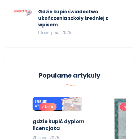
Gdzie kupić świadectwo
ukończenia szkoły średniej z
wpisem
06 sierpnia, 2025
Popularne artykuły
oferta
oferta
ia
gdzie kupić dyplom
licencjata
20 lipca, 2026