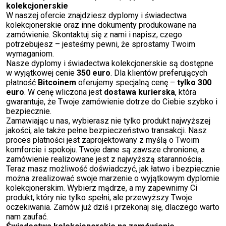
kolekcjonerskie
W naszej ofercie znajdziesz dyplomy i świadectwa
kolekcjonerskie oraz inne dokumenty produkowane na
zamówienie. Skontaktuj się z nami i napisz, czego
potrzebujesz – jesteśmy pewni, że sprostamy Twoim
wymaganiom.
Nasze dyplomy i świadectwa kolekcjonerskie są dostępne
w wyjątkowej cenie
350 euro
. Dla klientów preferujących
płatność
Bitcoinem
oferujemy specjalną cenę –
tylko 300
euro
. W cenę wliczona jest
dostawa kurierska
, która
gwarantuje, że Twoje zamówienie dotrze do Ciebie szybko i
bezpiecznie.
Zamawiając u nas, wybierasz nie tylko produkt najwyższej
jakości, ale także pełne bezpieczeństwo transakcji. Nasz
proces płatności jest zaprojektowany z myślą o Twoim
komforcie i spokoju. Twoje dane są zawsze chronione, a
zamówienie realizowane jest z najwyższą starannością.
Teraz masz możliwość doświadczyć, jak łatwo i bezpiecznie
można zrealizować swoje marzenie o wyjątkowym dyplomie
kolekcjonerskim. Wybierz mądrze, a my zapewnimy Ci
produkt, który nie tylko spełni, ale przewyższy Twoje
oczekiwania. Zamów już dziś i przekonaj się, dlaczego warto
nam zaufać.