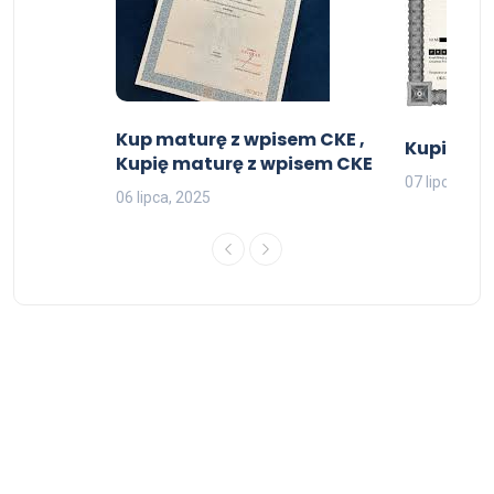
Kup maturę z wpisem CKE ,
Kupię ma
Kupię maturę z wpisem CKE
07 lipca, 202
06 lipca, 2025
© 2026 Dokumenty kolekcjonerskie - All Rights Reserved