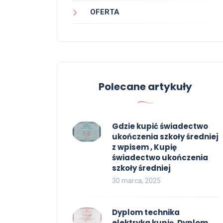
OFERTA
Polecane artykuły
Gdzie kupić świadectwo
ukończenia szkoły średniej
z wpisem , Kupię
świadectwo ukończenia
szkoły średniej
30 marca, 2025
Dyplom technika
elektryka kupię, Dyplom