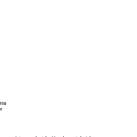
nia
er