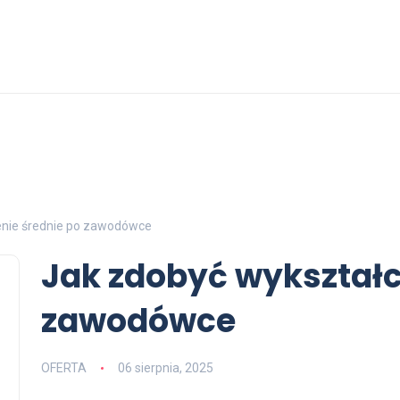
enie średnie po zawodówce
Jak zdobyć wykształc
zawodówce
OFERTA
06 sierpnia, 2025