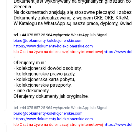
Dokument jest wykonywany na oryginalnych giloszach co
zlecenia.
Na dokumentach znajdują się stosowne pieczątki i zabez
Dokumenty zalegalizowane, z wpisem CKE, OKE, KReM.
W Katalogu na WhatsApp są nasze prace, dyplomy, świade
-
tel. +44 075 857 25 964 wyłącznie WhatsApp lub Signal
biuro@dokumenty-kolekcjonerskie.com
https://www.dokumenty-kolekcjonerskie.com
lub Czat na żywo na dole naszej strony internetowej
https://www.do
-
Oferujemy m.in.:
- kolekcjonerski dowód osobisty,
- kolekcjonerskie prawo jazdy,
- kolekcjonerska karta pobytu,
- kolekcjonerskie paszporty,
- inne dokumenty
Oferujemy dokumenty jak oryginalne.
-
tel. +44 075 857 25 964 wyłącznie WhatsApp lub Signal
biuro@dokumenty-kolekcjonerskie.com
https://www.dokumenty-kolekcjonerskie.com
lub Czat na żywo na dole naszej strony internetowej
https://www.do
-