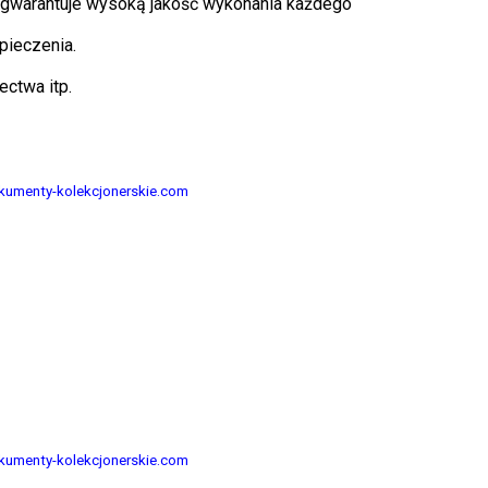
 gwarantuje wysoką jakość wykonania każdego
pieczenia.
ctwa itp.
kumenty-kolekcjonerskie.com
kumenty-kolekcjonerskie.com