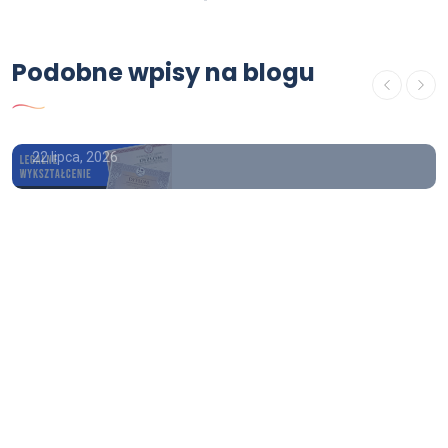
OFERTA
Podobne wpisy na blogu
świadectwo maturalne
kolekcjonerskie
22 lipca, 2026