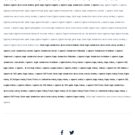
studiów, Dyplom ukończenia studiów, gdzie kupić, Dyplom magistra z wpisem, Kupię świadectwo szkolne z wpisem,
Kupię dyplom magistra z wpisem,
Dyplomy kolekcjonerskie opinie, Dyplom licencjat gdzie kupić, Dyplom kolekcjonerski z wpisem, Kupię świadectwo szkolne z wpisem, Gdzie kupić
świadectwo ukończenia szkoły średniej z wpisem Forum, Dyplom inżyniera kupię, Gdzie kupić świadectwo ukończenia szkoły średniej z wpisem,
Dyplomy kolekcjonerskie opinie, Kupię dyplom licencjata z wpisem, Dyplom magistra z wpisem, Dyplom kolekcjonerski z wpisem, Kupię świadectwo
szkolne z wpisem, kupię dyplom pielęgniarki, Czy można kupić świadectwo ukończenia szkoły średnie, Dyplom mgr z wpisem, Dyplom kolekcjonerski
swps, Kupno dyplomu kolekcjonerskiego, Ile kosztuje matura z wpisem, Dyplom kolekcjonerski uw, Jak sprawdzić numer dyplomu, Kupię dyplom licencjat,
Dyplomy kolekcjonerskie opinie, Kupię dyplom magistra z wpisem, Dyplom licencjat, gdzie kupić, Gdzie kupić świadectwo ukończenia szkoły średniej z
wpisem, Dyplom ukończenia studiów cena
, Gdzie kupić świadectwo ukończenia technikum, Gdzie kupić świadectwo ukończenia szkoły średniej z
wpisem, Lewe świadectwa szkolne, Dyplom, Świadectwo liceum z wpisem, Świadectwo Maturalne z wpisem, Świadectwo technikum z wpisem,
Suplement z wpisem, kupie świadectwo liceum z wpisem, Kupie świadectwo Maturalne z wpisem, Kupie świadectwo technikum z wpisem, Kupie
świadectwo zawodówki z wpisem , Kupie świadectwo technikum z suplementem, Frazy matura z wpisem, kupię maturę, Kupię maturę z wpisem CKE,
kupie mature z wpisem ,
ile kosztuje matura z wpisem, Legalna matura z wpisem, mature z wpisem, kupie maturę , Matura z wpisem do CKE, Matura z
wpisem do CKE opinie, Kupię maturę z wpisem CKE Forum, Gdzie kupić świadectwo ukończenia, szkoły średniej z wpisem, Kupno matury Forum, Kupno
matury 2024,Kupno matury Forum, Pomoc w załatwieniu matury, Kupię maturę z wpisem, matura z wpisem, kupię maturę, Kupię maturę z wpisem CKE,
Legalna matura z wpisem, Matura z wpisem do CKE, Matura z wpisem do CKE opinie, Kupię maturę z wpisem CKE Forum, Gdzie kupić świadectwo
ukończenia, szkoły średniej z wpisem, Kupno matury Forum, Kupno matury 2024, Kupno matury Forum, Pomoc w załatwieniu matury, Kupię maturę z
wpisem CKE Forum, Gdzie kupić świadectwo ukończenia szkoły średniej z wpisem, Kupno matury
, Gdzie kupić świadectwo ukończenia szkoły średniej z
wpisem,