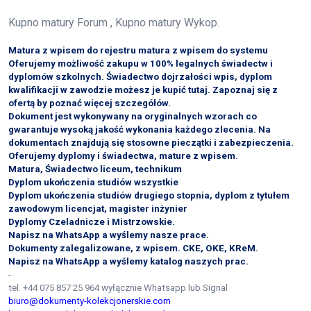
Kupno matury Forum , Kupno matury Wykop.
Matura z wpisem do rejestru matura z wpisem do systemu
Oferujemy możliwość zakupu w 100% legalnych świadectw i
dyplomów szkolnych. Świadectwo dojrzałości wpis, dyplom
kwalifikacji w zawodzie możesz je kupić tutaj. Zapoznaj się z
ofertą by poznać więcej szczegółów.
Dokument jest wykonywany na oryginalnych wzorach co
gwarantuje wysoką jakość wykonania każdego zlecenia. Na
dokumentach znajdują się stosowne pieczątki i zabezpieczenia.
Oferujemy dyplomy i świadectwa, mature z wpisem.
Matura, Świadectwo liceum, technikum
Dyplom ukończenia studiów wszystkie
Dyplom ukończenia studiów drugiego stopnia, dyplom z tytułem
zawodowym licencjat, magister inżynier
Dyplomy Czeladnicze i Mistrzowskie.
Napisz na WhatsApp a wyślemy nasze prace.
Dokumenty zalegalizowane, z wpisem. CKE, OKE, KReM.
Napisz na WhatsApp a wyślemy katalog naszych prac.
-
tel. +44 075 857 25 964 wyłącznie Whatsapp lub Signal
biuro@dokumenty-kolekcjonerskie.com