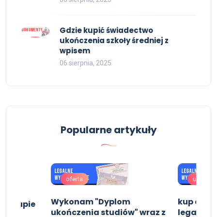
Gdzie kupić świadectwo
ukończenia szkoły średniej z
wpisem
06 sierpnia, 2025
Popularne artykuły
oferta
uslugi
Wykonam "Dyplom
kup dypl
KE kupie
ukończenia studiów" wraz z
legalnie