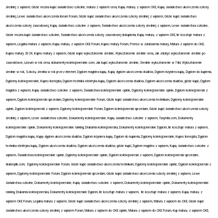
średniej z wpisem, Gdzie można kupić świadectwo szkolne, matura z wpisem cena, Kupię maturę z wpisem CKE, Kupię świadectwo ukończenia szkoły
średniej, Lewe świadectwo ukończenia liceum Forum, Gdzie kupić świadectwo ukończenia szkoły średniej z wpisem, Gdzie kupić świadectwo
ukończenia szkoły zawodowej, Kupię świadectwo szkolne z wpisem, Świadectwo ukończenia szkoły średniej z wpisem, Lewe świadectwa szkolne,
Gdzie można kupić świadectwo szkolne, Świadectwo ukończenia szkoły zawodowej dokupienia, Kupię maturę z wpisem CKE, Ile kosztuje matura z
wpisem, Legalna matura z wpisem, Kupię maturę z wpisem CKE Forum, Kupno matury Forum, Pomoc w załatwieniu matury, Matura z wpisem do CKE,
Kupno matury 2024, Kupno matury z wpisem, Gdzie kupić wykształcenie średnie, Wykształcenie średnie cena, Jak zdobyć wykształcenie średnie po
zawodówce, Liceum w rok cena, dokumenty-kolekcjonerskie.com, Jak kupić wykształcenie średnie, Średnie wykształcenie w 7dni, Wykształcenie
średnie w rok, Szkołą średnia w rok przez Internet, Dyplom magistra kupię, Kupię dyplom ukończenia studiów, Dyplom inżyniera kupię, Dyplom do kupienia,
Dyplomy kolekcjonerskie, Kupno licencjata, Dyplom technika elektryka kupię, Dyplom ukończenia studiów, Dyplom ukończenia studiów, gdzie kupić, Dyplom
magistra z wpisem, Kupię świadectwo szkolne z wpisem, Świadectwa kolekcjonerskie opinie, Dyplomy kolekcjonerskie opinie, Dyplom kolekcjonerski z
wpisem, Dyplom kolekcjonerski sprzedam, Dyplomy kolekcjonerskie Forum, Gdzie kupić świadectwo ukończenia technikum, Dyplomy kolekcjonerskie
opinie, Dyplom kolekcjonerski z wpisem, Dyplomy kolekcjonerskie Forum, Dyplom kolekcjonerski sprzedam, Gdzie kupić świadectwo ukończenia szkoły
średniej z wpisem, Lewe świadectwa szkolne, Dokumenty kolekcjonerskie, Kupię świadectwo szkolne z wpisem, faxymila.com, Dokumenty
kolekcjonerskie opinie, Dokumenty kolekcjonerskie ranking, Drukarnia kolekcjonerska, Dokumenty kolekcjonerskie Dyplom, Ile kosztuje matura z wpisem,
Dyplom magistra kupię, Kupię dyplom ukończenia studiów, Dyplom inżyniera kupię, Dyplom do kupienia, Dyplomy kolekcjonerskie, Kupno licencjata, Dyplom
technika elektryka kupię, Dyplom ukończenia studiów, Dyplom ukończenia studiów, gdzie kupić, Dyplom magistra z wpisem, Kupię świadectwo szkolne z
wpisem, Świadectwa kolekcjonerskie opinie, Dyplomy kolekcjonerskie opinie, Dyplom kolekcjonerski z wpisem, Dyplom kolekcjonerski sprzedam,
drukreplik.com,
Dyplomy kolekcjonerskie Forum, Gdzie kupić świadectwo ukończenia technikum, Dyplomy kolekcjonerskie opinie, Dyplom kolekcjonerski z
wpisem, Dyplomy kolekcjonerskie Forum, Dyplom kolekcjonerski sprzedam, Gdzie kupić świadectwo ukończenia szkoły średniej z wpisem, Lewe
świadectwa szkolne, Dokumenty kolekcjonerskie, Kupię świadectwo szkolne z wpisem, Dokumenty kolekcjonerskie opinie, Dokumenty kolekcjonerskie
ranking, Drukarnia kolekcjonerska, Dokumenty kolekcjonerskie Dyplom, Ile kosztuje matura z wpisem,
Ile kosztuje matura z wpisem, Kupię maturę z
wpisem CKE Forum, Legalna matura z wpisem, Gdzie kupić świadectwo ukończenia szkoły średniej z wpisem, Matura z wpisem do CKE, Gdzie kupić
świadectwo ukończenia szkoły średniej z wpisem Forum, Matura z wpisem do CKE opinie, Matura z wpisem do CKE Forum, Kup maturę z wpisem CKE,