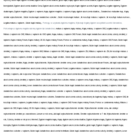
wyższej, Gdzie kupić dyplom technika, dyplom ukończenia studiów, gdzie kupić, Kupię dyplom ukończenia studiów, Dyplom ukończenia studiów
licencjackich, Dyplom ukończenia studiów Cena, Dyplom ukończenia studiów wyższych, Kupie dyplom uczelni, Kupno dyplomu, Legalne dyplomy, Dyplom
studia kupno, Dyplom magistra, Dyplom z wpisem, Kupię dyplom magistra z wpisem, Kupię dyplom ukończenia studiów, , Świadectwo maturalne kup , Kupię
średnie wykształcenie , Gdzie można kupić świadectwo szkolne , Gdzie można kupić mature , Ile kosztuje matura z wpisem , Ile kosztuje matura na lewo ,
Legalna matura z wpisem , Gdzie kupić maturę,
Pomogę w uzyskaniu dyplomu magistra, Wykonuje legalny dyplom wszystkich uczelni i kierunków,
Potrzebujesz dyplomu magistra lub inny dyplom lub świadectwo,
matura z wpisem, kupię maturę, Kupię maturę z wpisem CKE, Legalna matura z wpisem,
Matura z wpisem do CKE, Matura z wpisem do CKE opinie, Kupię maturę z wpisem CKE Forum, Gdzie kupić świadectwo ukończenia, szkoły średniej z
wpisem, Kupno matury Forum, Kupno matury 2024, Kupno matury Forum, Pomoc w załatwieniu matury, Kupię maturę z wpisem CKE Forum, Gdzie kupić
świadectwo ukończenia szkoły średniej z wpisem, Kupno matury Forum, Ile kosztuje matura z wpisem, Gdzie kupić świadectwo ukończenia szkoły
średniej z wpisem, Kupię maturę z wpisem OKE, Matura z wpisem do OKE, Kupię maturę z wpisem ZIU, Matura z wpisem do ZIU, Ile kosztuje matura z
wpisem , matura z wpisem, średnie z wpisem, kupię maturę, kupie średnie , Gdzie kupić świadectwo ukończenia szkoły średniej z wpisem, Gdzie kupić
wykształcenie średnie, Kupię średnie wykształcenie, Wykształcenie średnie cena, Lewe świadectwo ukończenia liceum Forum, Jak kupić wykształcenie
średnie, Gdzie kupić świadectwo ukończenia szkoły średniej z wpisem Forum, Legalna matura z wpisem, Gdzie kupić świadectwo ukończenia szkoły
średniej z wpisem, Jak rozpoznać fałszywe świadectwo, Lewe świadectwo ukończenia liceum, Kupię świadectwo szkolne z wpisem, Świadectwo
ukończenia szkoły średniej z wpisem, Gdzie można kupić świadectwo szkolne, matura z wpisem cena, Kupię maturę z wpisem CKE, Kupię świadectwo
ukończenia szkoły średniej, Lewe świadectwo ukończenia liceum Forum, Gdzie kupić świadectwo ukończenia szkoły średniej z wpisem, Gdzie kupić
świadectwo ukończenia szkoły zawodowej, Kupię świadectwo szkolne z wpisem, Świadectwo ukończenia szkoły średniej z wpisem, Lewe
świadectwa szkolne, Gdzie można kupić świadectwo szkolne, Świadectwo ukończenia szkoły zawodowej do kupienia, Kupię maturę z wpisem CKE, Ile
kosztuje matura z wpisem, Legalna matura z wpisem, Kupię maturę z wpisem CKE Forum, Kupno matury Forum, Pomoc w załatwieniu matury, Matura z
wpisem do CKE, Kupno matury 2024, Kupno matury z wpisem, Gdzie kupić wykształcenie średnie, Wykształcenie średnie cena, Jak zdobyć
wykształcenie średnie po zawodówce, Liceum w rok cena, Jak kupić wykształcenie średnie, Średnie wykształcenie w 7 dni, Wykształcenie średnie w
rok, Szkołą średnia w rok przez Internet, Dyplom magistra kupię, Kupię dyplom ukończenia studiów, Dyplom inżyniera kupię, Dyplom do kupienia, Kupno
licencjata, Dyplom technika elektryka kupię, Dyplom ukończenia studiów, Dyplom ukończenia studiów, gdzie kupić, Dyplom magistra z wpisem, Kupię
świadectwo szkolne z wpisem, Gdzie kupić świadectwo ukończenia technikum, Gdzie kupić świadectwo ukończenia szkoły średniej z wpisem, Lewe