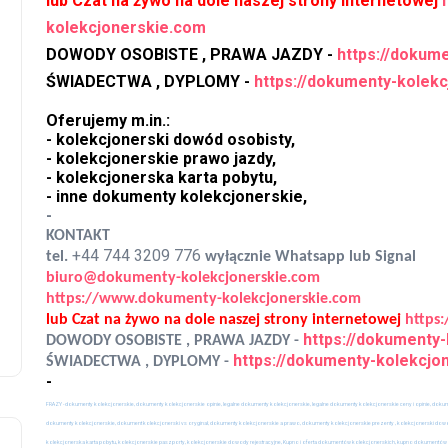
lub Czat na żywo na dole naszej strony internetowej
kolekcjonerskie.com
DOWODY OSOBISTE , PRAWA JAZDY -
https://dokum
ŚWIADECTWA , DYPLOMY -
https://dokumenty-kole
Oferujemy m.in.:
- kolekcjonerski dowód osobisty,
- kolekcjonerskie prawo jazdy,
- kolekcjonerska karta pobytu,
- inne dokumenty kolekcjonerskie,
-
KONTAKT
+44 744 3209 776
tel.
wyłącznie Whatsapp lub Signal
biuro@dokumenty-kolekcjonerskie.com
https://www.dokumenty-kolekcjonerskie.com
lub Czat na żywo na dole naszej strony internetowej
https
https://dokumenty
DOWODY OSOBISTE , PRAWA JAZDY -
https://dokumenty-kolekcj
ŚWIADECTWA , DYPLOMY -
-
FRAZY - dokumenty kolekcjonerskie, dokumenty kolekcjonerskie opinie, legalne dokumenty kolekcjonerskie, legalne dokumenty kolekcjonerskie ceny i opinie, dok
dokumenty kolekcjonerskie, dokument kolekcjonerski vs oryginał, dokumenty kolekcjonerskie a prawo, dokumenty kolekcjonerskie prezenty , kolekcjonerski dowód 
kolekcjonerska karta pobytu, kolekcjonerskie paszporty, kolekcjonerskie dowody rejestracyjne, Kupno i oferta dokumentów kolekcjonerskich, kupno dokumentów k