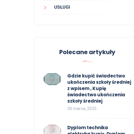
USŁUGI
Polecane artykuły
Gdzie kupić świadectwo
ukończenia szkoły średniej
z wpisem , Kupię
świadectwo ukończenia
szkoły średniej
30 marca, 2025
Dyplom technika
elektryka kupię, Dyplom