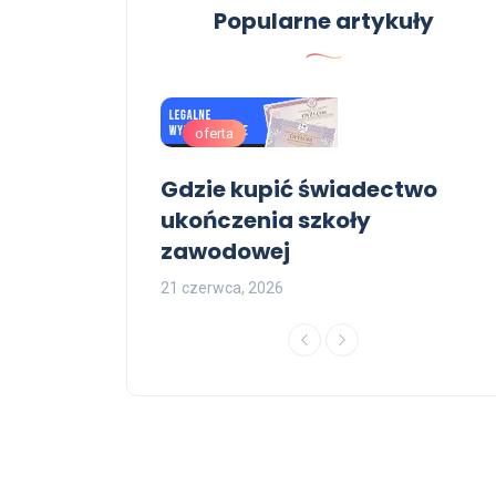
Popularne artykuły
oferta
wpisem CKE -
Gdzie kupić świadectwo
z wpisem CKE
ukończenia szkoły
zawodowej
21 czerwca, 2026
0