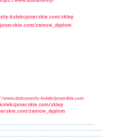
https://www.dokumenty-
enty-kolekcjonerskie.com/sklep
kcjonerskie.com/zamow_dyplom
://www.dokumenty-kolekcjonerskie.com
-kolekcjonerskie.com/sklep
onerskie.com/zamow_dyplom
umenty kolekcjonerskie ranking, dokumenty kolekcjonerskie forum, jak rozpoznać dokument kolekcjonerski, wysokiej jakości
osobisty, kolekcjonerskie dowody osobiste do kupienia, kolekcjonerskie prawo jazdy, kolekcjonerskie prawo jazdy oficjalna replika,
olekcjonerskich, kupię dokument kolekcjonerski , kupię dyplom inżyniera z wpisem legalny, kupię dyplom magistra z oficjalnym wpisem