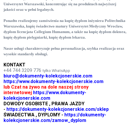
Uniwersytet Warszawski
, koncentrując się na produktach najwyższej
jakości oraz w pełni legalnych.
Ponadto realizujemy zamówienia na kupię dyplom inżyniera Politechnika
Warszawska
, kupię świadectwo matury Uniwersytet Medyczny Wrocław
,
dyplom licencjata Collegium Humanum
, a także na kupię dyplom doktora
,
kupię dyplom pielęgniarki
, kupię dyplom lekarza
.
Nasze usługi charakteryzuje pełna personalizacja, szybka realizacja oraz
wysokie standardy obsługi.
KONTAKT
+44 744 3209 776
tylko WhatsApp
biuro@dokumenty-kolekcjonerskie.com
https://www.dokumenty-kolekcjonerskie.com
lub Czat na żywo na dole naszej strony
internetowej
https://www.dokumenty-
kolekcjonerskie.com
DOWODY OSOBISTE , PRAWA JAZDY
-
https://dokumenty-kolekcjonerskie.com/sklep
ŚWIADECTWA , DYPLOMY -
https://dokumenty-
kolekcjonerskie.com/zamow_dyplom