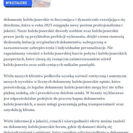
dokumenty kolekcjonerskie
to fascynująca i dynamicznie rozwijająca się
dziedzina, która w roku 2025 osiągnęła nowy poziom profesjonalizmu i
jakości. Nasze kolekcjonerskie dowody osobiste
oraz kolekcjonerskie
prawo jazdy
są przykładem perfekcji wykonania, dzięki czemu stanowią
doskonałą imitację oryginalnych dokumentów, wzbogaconą o
zaawansowane zabezpieczenia i indywidualne personalizacje. Nie
zapominamy również o kolekcjonerskiej karcie pobytu
i kolekcjonerskich
paszportach
, które cieszą się rosnącym zainteresowaniem wśród
kolekcjonerów oraz osób ceniących unikalne pamiątki.
Wielu naszych klientów podkreśla wysoką wartość estetyczną i autentyzm
naszych wyrobów w licznych dokumenty kolekcjonerskie opinie
, które
potwierdzają, że legalne dokumenty kolekcjonerskie
mogą być nie tylko
piękną ozdobą, ale i prawdziwym dziełem sztuki. W branży tej kluczowe
jest odpowiedzialne podejście do procesu kupna dokumentów
kolekcjonerskich
, a nasze usługi gwarantują pełną transparentność oraz
satysfakcję klienta.
Wiele informacji o jakości, cenach i wiarygodności oferty można znaleźć
na dokumenty kolekcjonerskie forum
, gdzie dyskutanci dzielą się
doświadczeniami i opiniami, które znajdują odzwierciedlenie w dokumenty