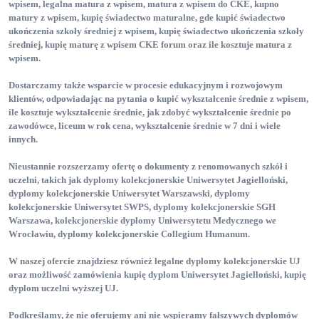
wpisem
, legalna matura z wpisem
, matura z wpisem do CKE
, kupno
matury z wpisem
, kupię świadectwo maturalne
, gde kupić świadectwo
ukończenia szkoły średniej z wpisem
, kupię świadectwo ukończenia szkoły
średniej
, kupię maturę z wpisem CKE forum
oraz ile kosztuje matura z
wpisem
.
Dostarczamy także wsparcie w procesie edukacyjnym i rozwojowym
klientów, odpowiadając na pytania o kupić wykształcenie średnie z wpisem
,
ile kosztuje wykształcenie średnie
, jak zdobyć wykształcenie średnie po
zawodówce
, liceum w rok cena
, wykształcenie średnie w 7 dni
i wiele
innych.
Nieustannie rozszerzamy ofertę o dokumenty z renomowanych szkół i
uczelni, takich jak dyplomy kolekcjonerskie Uniwersytet Jagielloński
,
dyplomy kolekcjonerskie Uniwersytet Warszawski
, dyplomy
kolekcjonerskie Uniwersytet SWPS
, dyplomy kolekcjonerskie SGH
Warszawa
, kolekcjonerskie dyplomy Uniwersytetu Medycznego we
Wrocławiu
, dyplomy kolekcjonerskie Collegium Humanum
.
W naszej ofercie znajdziesz również legalne dyplomy kolekcjonerskie UJ
oraz możliwość zamówienia kupię dyplom Uniwersytet Jagielloński
, kupię
dyplom uczelni wyższej UJ
.
Podkreślamy, że nie oferujemy ani nie wspieramy fałszywych dyplomów