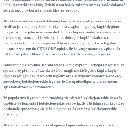
kolekcjonerskie ranking
. Dzięki temu każdy zainteresowany może dokonać
świadomego wyboru i znaleźć idealny produkt.
W zakresie edukacyjnych dokumentów bardzo wysoko oceniane są nasze
realizacje typu kupię dyplom inżyniera z wpisem legalny
, kupię dyplom
magistra z oficjalnym wpisem do CKE
czy kupię świadectwo ukończenia
liceum z wpisem
, a także wiemy dokładnie, gde kupić świadectwo
ukończenia technikum z wpisem
. Klienci często pytają także o legalna
matura z wpisem do CKE i OKE opinie
, ile kosztuje matura z wpisem do
CKE
oraz jak szybko zdobyć świadectwo szkoły średniej z wpisem
.
Udostępniamy również szeroki wybór kupię dyplom licencjata z wpisem do
systemu
, dyplom ukończenia studiów magisterskich gdzie kupić
, kupię
dyplom pielęgniarki z wpisem legalny
oraz oferujemy świadectwo szkoły
zawodowej kolekcjonerskie legalne
, które są nieodłącznym elementem
spersonalizowanych zamówień.
W popularnych produktach znajdują się również kolekcjonerskie dowody
osobiste do kupienia
i kolekcjonerskie prawo jazdy oficjalna replika
, które
doskonale sprawdzają się jako oryginalne dokumenty kolekcjonerskie
prezenty
.
W sferze matur nasza oferta obejmuje kupię maturę
, kupię maturę z