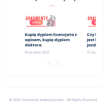
oferta
oferta
niu
Kupię dyplom licencjata z
Czy kupi
wpisem, kupię dyplom
jest lega
doktora
jazdy opi
06 grudnia, 2025
31 październ
© 2026 Dokumenty kolekcjonerskie - All Rights Reserved