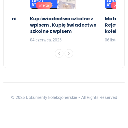
oferta
oferta
uczelni
Kup świadectwo szkolne z
Matura z
wpisem , Kupię świadectwo
Rejestru 
szkolne z wpisem
kolekcjon
04 czerwca, 2026
06 listopada
© 2026 Dokumenty kolekcjonerskie - All Rights Reserved
Do góry