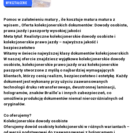
Pomoc w załatwieniu matury , ile kosztuje matura matura z
wpisem , Oferta kolekcjonerskich dokumentów: Dowody osobiste,
prawa jazdy i paszporty wysokiej jakości
Meta tytuł: Realistyczne kolekcjonerskie dowody osobiste i
kolekcjonerskie prawo jazdy – najwyższa jakość i
bezpieczeństwo
Witamy w świecie najwyższej klasy dokumentów kolekcjonerskich
W naszej ofercie znajdziesz wyjątkowe kolekcjonerskie dowody
osobiste, kolekcjonerskie prawo jazdy oraz kolekcjonerskie
paszporty stworzone z myślą o najbardziej wymagających
klientach, którzy cenią realizm, bezpieczeństwo i estetykę. Każdy
dokument jest wykonany przy użyciu zaawansowanych
technologii druku retransferowego, dwustronnej laminacji,
hologramów, znaków Braille’a i innych zabezpieczeń, co
umożliwia produkcję dokumentów niemal nierozróżnialnych od
oryginałów.
Co oferujemy?
Kolekcjonerskie dowody osobiste
Oferujemy dowód osobisty kolekcjonerski w różnych wariantach –
od wersji podstawowej do zaawansowanej z hologramem i