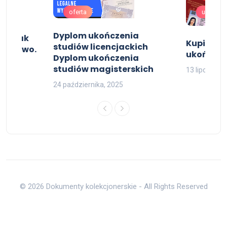
oferta
uslugi
Dyplom ukończenia
b , Jak
Kupię św
studiów licencjackich
 na lewo.
ukończeni
Dyplom ukończenia
studiów magisterskich
13 lipca, 202
24 października, 2025
© 2026 Dokumenty kolekcjonerskie - All Rights Reserved
Do góry