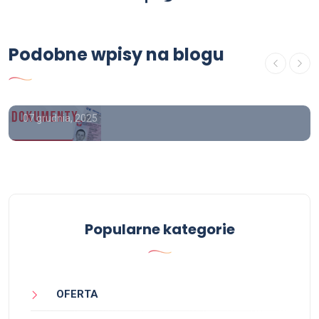
Jak zdobyć wykształcenie średnie
po zawodówce, liceum w 7 dni
Podobne wpisy na blogu
cena, kupię maturę z wpisem,
kupię świadectwo z wpisem
07 grudnia, 2025
Popularne kategorie
OFERTA